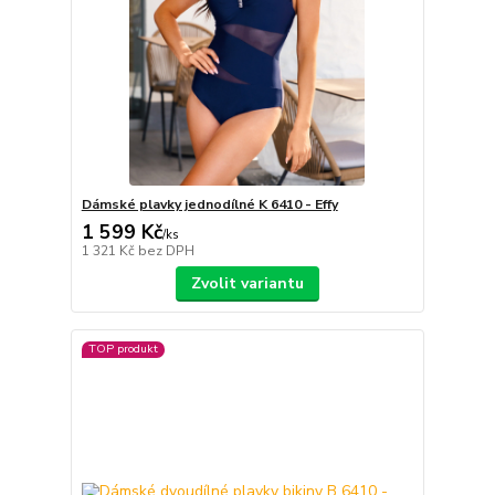
Dámské plavky jednodílné K 6410 - Effy
1 599 Kč
/
ks
1 321 Kč
bez DPH
Zvolit variantu
TOP produkt