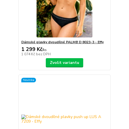
Dámské plavky dvoudílné PALMB D 8023-3 - Effy
1 299 Kč
/
ks
1 074 Kč
bez DPH
Zvolit variantu
Novinka