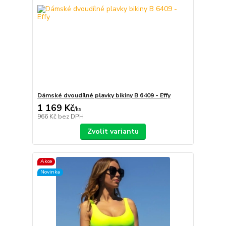
Dámské dvoudílné plavky bikiny B 6409 - Effy
1 169 Kč
/
ks
966 Kč
bez DPH
Zvolit variantu
Akce
Novinka