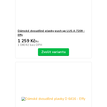
Dámské dvoudílné plavky push up LUS A 7209 -
Effy
1 259 Kč
/
ks
1 040 Kč
bez DPH
Zvolit variantu