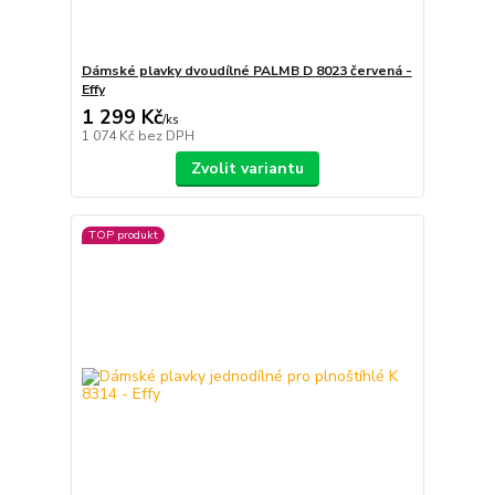
Dámské plavky dvoudílné PALMB D 8023 červená -
Effy
1 299 Kč
/
ks
1 074 Kč
bez DPH
Zvolit variantu
TOP produkt