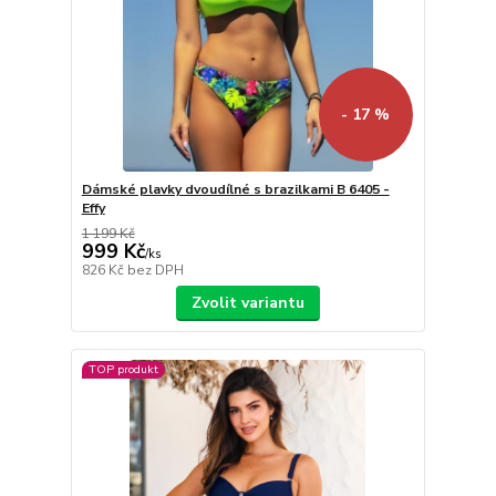
- 17 %
Dámské plavky dvoudílné s brazilkami B 6405 -
Effy
1 199 Kč
999 Kč
/
ks
826 Kč
bez DPH
Zvolit variantu
TOP produkt