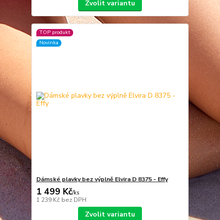
Zvolit variantu
TOP produkt
Novinka
Dámské plavky bez výplně Elvira D 8375 - Effy
1 499 Kč
/
ks
1 239 Kč
bez DPH
Zvolit variantu