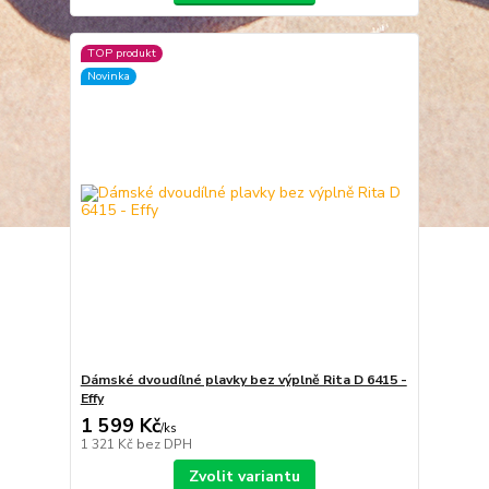
TOP produkt
Novinka
Dámské dvoudílné plavky bez výplně Rita D 6415 -
Effy
1 599 Kč
/
ks
1 321 Kč
bez DPH
Zvolit variantu