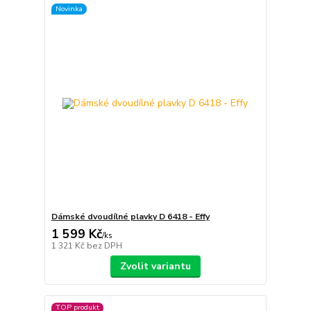
Novinka
Dámské dvoudílné plavky D 6418 - Effy
1 599 Kč
/
ks
1 321 Kč
bez DPH
Zvolit variantu
TOP produkt