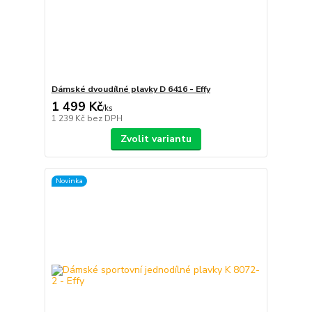
Dámské dvoudílné plavky D 6416 - Effy
1 499 Kč
/
ks
1 239 Kč
bez DPH
Zvolit variantu
Novinka