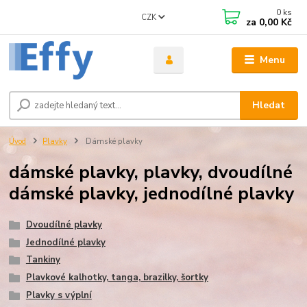
0
ks
CZK
za
0,00 Kč
Menu
Hledat
Úvod
Plavky
Dámské plavky
dámské plavky, plavky, dvoudílné
dámské plavky, jednodílné plavky
Dvoudílné plavky
Jednodílné plavky
Tankiny
Plavkové kalhotky, tanga, brazilky, šortky
Plavky s výplní