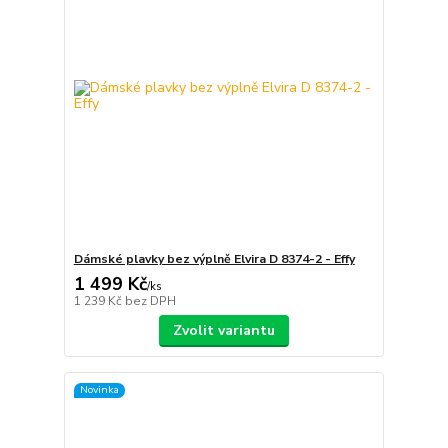
Dámské plavky bez výplně Elvira D 8374-2 - Effy
1 499 Kč
/
ks
1 239 Kč
bez DPH
Zvolit variantu
Novinka