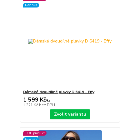
Novinka
Dámské dvoudílné plavky D 6419 - Effy
1 599 Kč
/
ks
1 321 Kč
bez DPH
Zvolit variantu
TOP produkt
Novinka