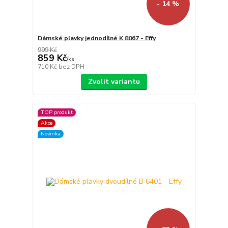
- 14 %
Dámské plavky jednodílné K 8067 - Effy
999 Kč
859 Kč
/
ks
710 Kč
bez DPH
Zvolit variantu
TOP produkt
Akce
Novinka