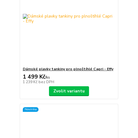
Dámské plavky tankiny pro plnoštíhlé Capri - Effy
1 499 Kč
/
ks
1 239 Kč
bez DPH
Zvolit variantu
Novinka