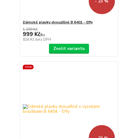
- 23 %
Dámské plavky dvoudílné B 6401 - Effy
1 299 Kč
999 Kč
/
ks
826 Kč
bez DPH
Zvolit variantu
Akce