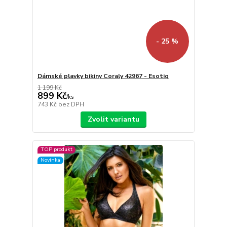
- 25 %
Dámské plavky bikiny Coraly 42967 - Esotiq
1 199 Kč
899 Kč
/
ks
743 Kč
bez DPH
Zvolit variantu
TOP produkt
Novinka