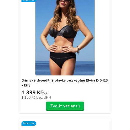
Dámské dvoudílné plavky bez výplně Elvira D 6423
- Effy
1 399 Kč
/
ks
1 156 Kč
bez DPH
Zvolit variantu
Novinka