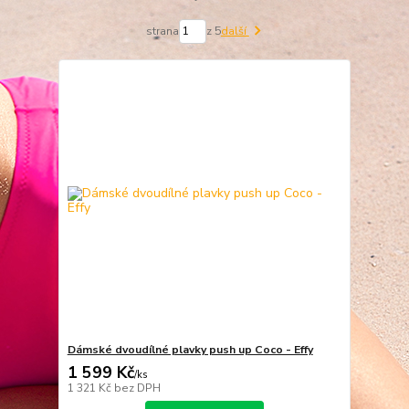
strana
z 5
další
Dámské dvoudílné plavky push up Coco - Effy
1 599 Kč
/
ks
1 321 Kč
bez DPH