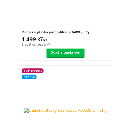
Dámské plavky jednodílné K 6409 - Effy
1 499 Kč
/
ks
1 239 Kč
bez DPH
Zvolit variantu
TOP produkt
Novinka