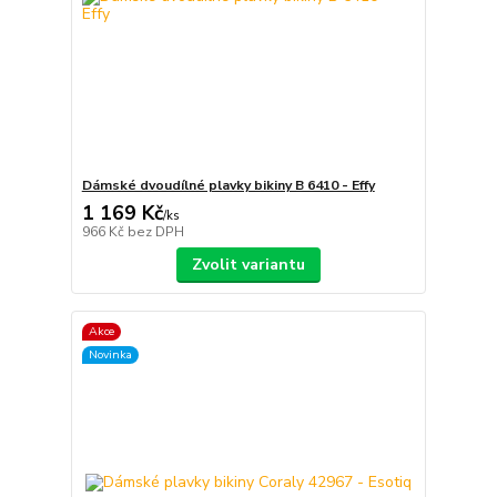
Dámské dvoudílné plavky bikiny B 6410 - Effy
1 169 Kč
/
ks
966 Kč
bez DPH
Zvolit variantu
Akce
Novinka