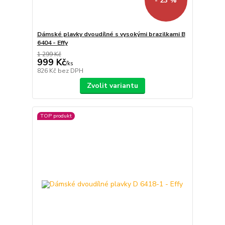
- 23 %
Dámské plavky dvoudílné s vysokými brazilkami B
6404 - Effy
1 299 Kč
999 Kč
/
ks
826 Kč
bez DPH
Zvolit variantu
TOP produkt