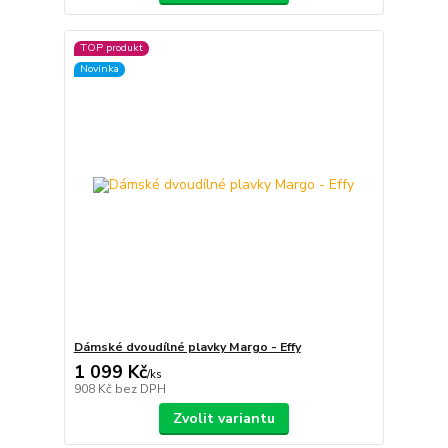
TOP produkt
Novinka
Dámské dvoudílné plavky Margo - Effy
1 099 Kč
/
ks
908 Kč
bez DPH
Zvolit variantu