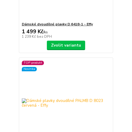
Dámské dvoudílné plavky D 6418-1 - Effy
1 499 Kč
/
ks
1 239 Kč
bez DPH
Zvolit variantu
TOP produkt
Novinka