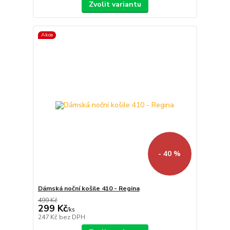
Zvolit variantu
Akce
- 40 %
Dámská noční košile 410 - Regina
499 Kč
299 Kč
/
ks
247 Kč
bez DPH