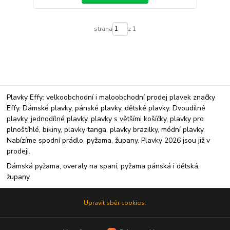
strana
z 1
Plavky Effy: velkoobchodní i maloobchodní prodej plavek značky
Effy. Dámské plavky, pánské plavky, dětské plavky. Dvoudílné
plavky, jednodílné plavky, plavky s většími košíčky, plavky pro
plnoštíhlé, bikiny, plavky tanga, plavky brazilky, módní plavky.
Nabízíme spodní prádlo, pyžama, župany. Plavky 2026 jsou již v
prodeji.
Dámská pyžama, overaly na spaní, pyžama pánská i dětská,
župany.
Upravit sběr cookies.