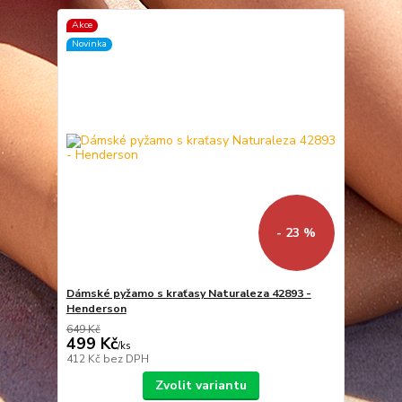
Akce
Novinka
- 23 %
Dámské pyžamo s kraťasy Naturaleza 42893 -
Henderson
649 Kč
499 Kč
/
ks
412 Kč
bez DPH
Zvolit variantu