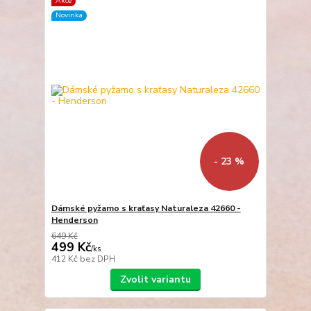
Akce
Novinka
- 23 %
Dámské pyžamo s kraťasy Naturaleza 42660 -
Henderson
649 Kč
499 Kč
/
ks
412 Kč
bez DPH
Zvolit variantu