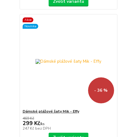
Zvolit variantu
Akce
Novinka
- 36 %
Dámské plážové šaty Mik - Effy
469 Kč
299 Kč
/
ks
247 Kč
bez DPH