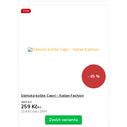
Akce
- 45 %
Dámská košile Capri - Italian Fashion
469 Kč
259 Kč
/
ks
214 Kč
bez DPH
Zvolit variantu