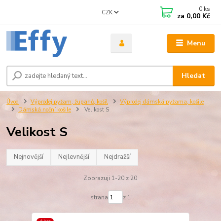
0
ks
CZK
za
0,00 Kč
Menu
Hledat
Úvod
Výprodej pyžam, županů, košil
Výprodej dámská pyžama, košile
Dámská noční košile
Velikost S
Velikost S
Nejnovější
Nejlevnější
Nejdražší
Zobrazuji 1-20 z 20
strana
z 1