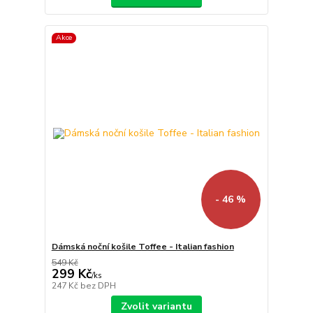
Akce
- 46 %
Dámská noční košile Toffee - Italian fashion
549 Kč
299 Kč
/
ks
247 Kč
bez DPH
Zvolit variantu