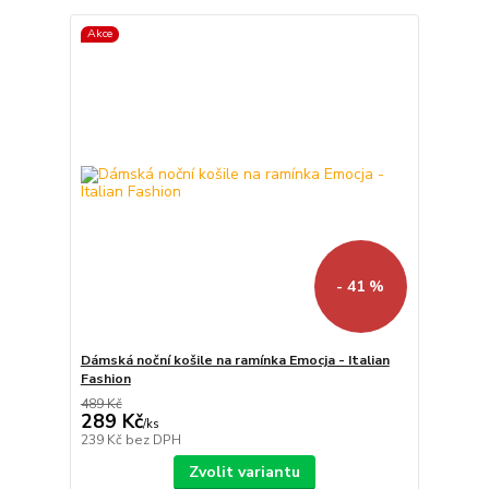
Akce
- 41 %
Dámská noční košile na ramínka Emocja - Italian
Fashion
489 Kč
289 Kč
/
ks
239 Kč
bez DPH
Zvolit variantu