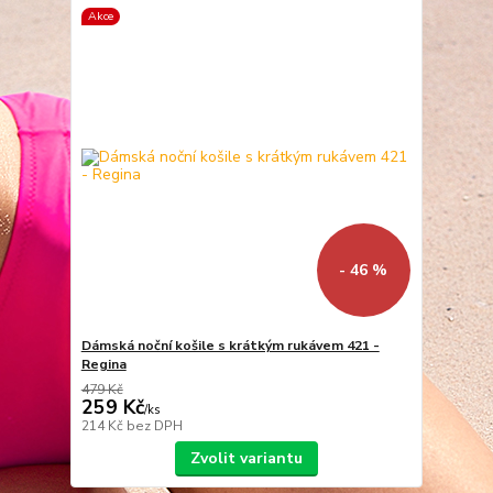
Akce
- 46 %
Dámská noční košile s krátkým rukávem 421 -
Regina
479 Kč
259 Kč
/
ks
214 Kč
bez DPH
Zvolit variantu