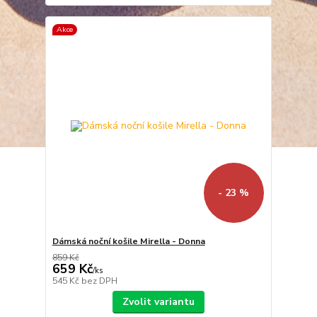
Akce
- 23 %
Dámská noční košile Mirella - Donna
859 Kč
659 Kč
/
ks
545 Kč
bez DPH
Zvolit variantu