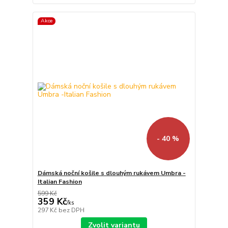
Akce
- 40 %
Dámská noční košile s dlouhým rukávem Umbra -
Italian Fashion
599 Kč
359 Kč
/
ks
297 Kč
bez DPH
Zvolit variantu