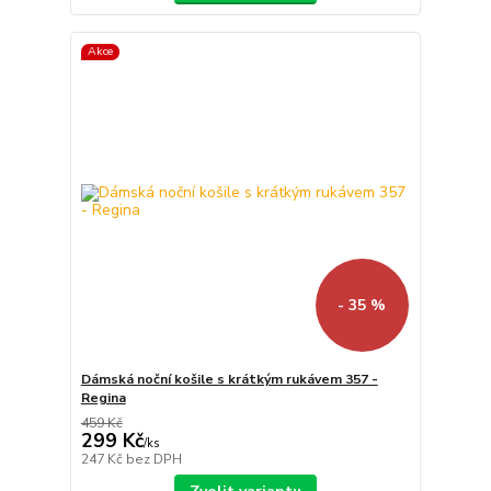
Akce
- 35 %
Dámská noční košile s krátkým rukávem 357 -
Regina
459 Kč
299 Kč
/
ks
247 Kč
bez DPH