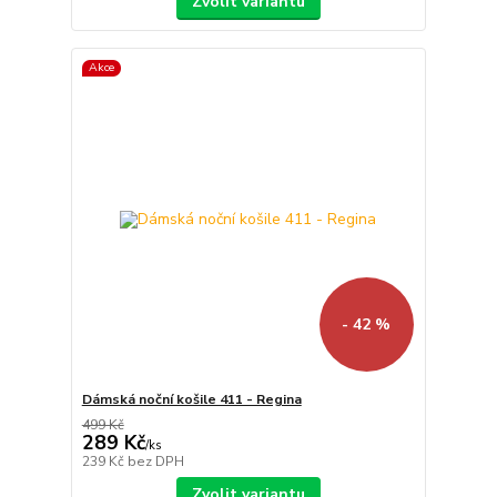
Zvolit variantu
Akce
- 42 %
Dámská noční košile 411 - Regina
499 Kč
289 Kč
/
ks
239 Kč
bez DPH
Zvolit variantu