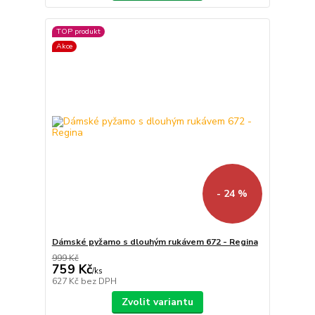
TOP produkt
Akce
- 24 %
Dámské pyžamo s dlouhým rukávem 672 - Regina
999 Kč
759 Kč
/
ks
627 Kč
bez DPH
Zvolit variantu