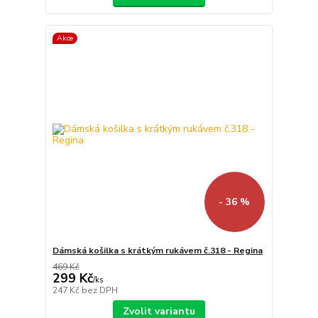
Akce
- 36 %
Dámská košilka s krátkým rukávem č.318 - Regina
469 Kč
299 Kč
/
ks
247 Kč
bez DPH
Zvolit variantu