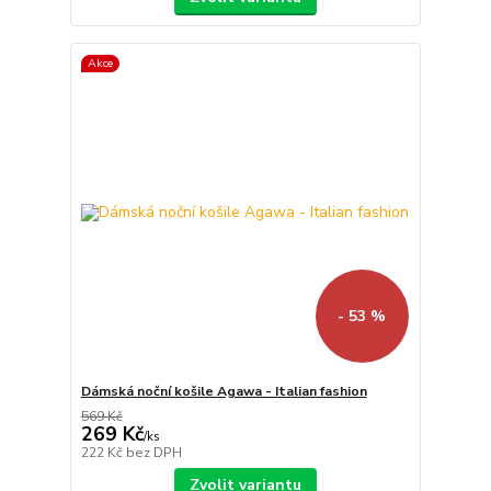
Akce
- 53 %
Dámská noční košile Agawa - Italian fashion
569 Kč
269 Kč
/
ks
222 Kč
bez DPH
Zvolit variantu