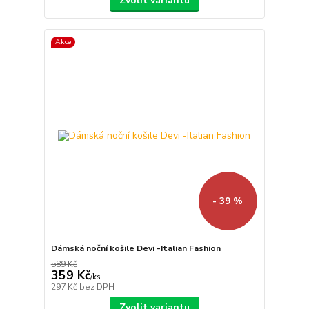
Zvolit variantu
Akce
- 39 %
Dámská noční košile Devi -Italian Fashion
589 Kč
359 Kč
/
ks
297 Kč
bez DPH
Zvolit variantu