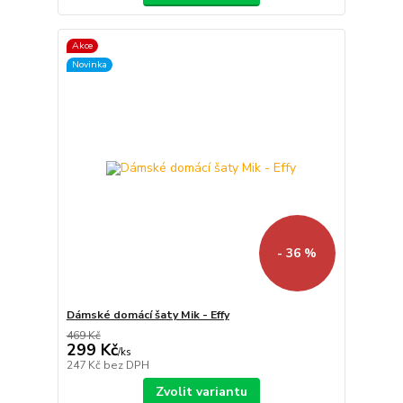
Akce
Novinka
- 36 %
Dámské domácí šaty Mik - Effy
469 Kč
299 Kč
/
ks
247 Kč
bez DPH
Zvolit variantu