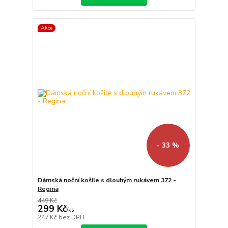
Akce
- 33 %
Dámská noční košile s dlouhým rukávem 372 -
Regina
449 Kč
299 Kč
/
ks
247 Kč
bez DPH