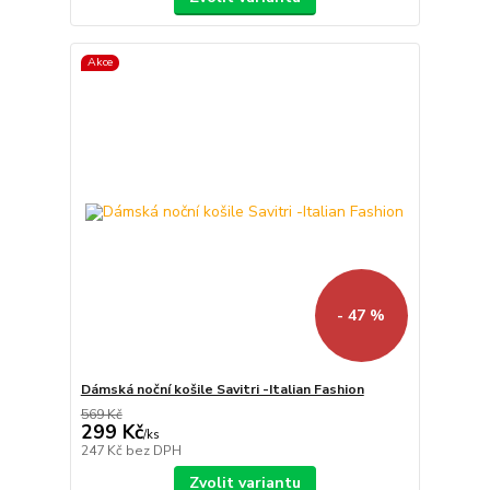
Akce
- 47 %
Dámská noční košile Savitri -Italian Fashion
569 Kč
299 Kč
/
ks
247 Kč
bez DPH
Zvolit variantu