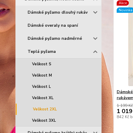
Akce
Novinka
Dámské pyžamo dlouhý rukáv
Dámské overaly na spaní
Dámské pyžamo nadměrné
Teplá pyžama
Velikost S
Velikost M
Velikost L
Dámské 
rukávem
Velikost XL
1 199 Kč
Velikost 2XL
1 019
842 Kč
b
Velikost 3XL
Dámské pyžamo krátký rukáv