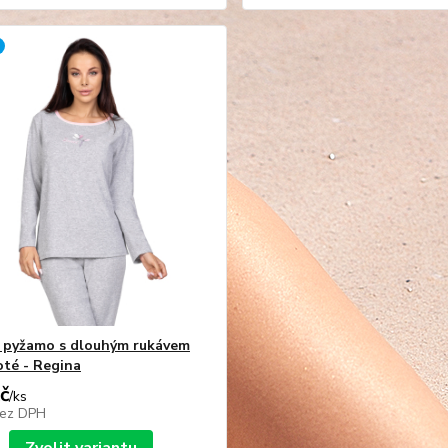
 pyžamo s dlouhým rukávem
oté - Regina
č
/
ks
ez DPH