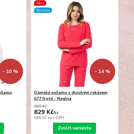
Akce
Novinka
- 10 %
- 14 %
pyžamo
Dámské pyžamo s dlouhým rukávem
677 froté - Regina
969 Kč
829 Kč
/
ks
685 Kč
bez DPH
Zvolit variantu