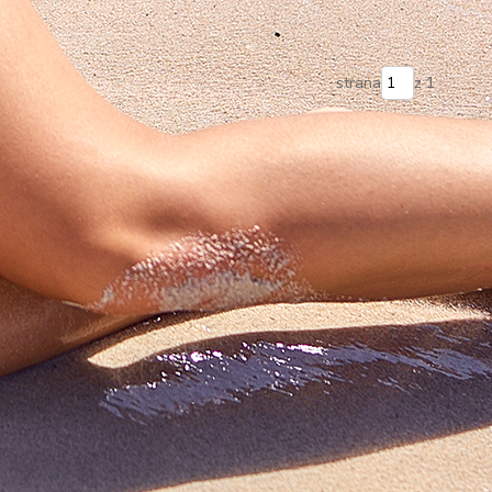
strana
z 1