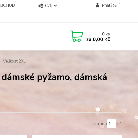
OBCHOD
Přihlášení
CZK
0
ks
za
0,00 Kč
Velikost 2XL
, dámské pyžamo, dámská
strana
z 1