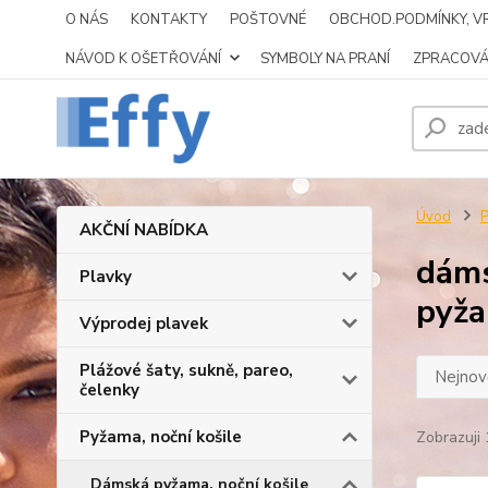
O NÁS
KONTAKTY
POŠTOVNÉ
OBCHOD.PODMÍNKY, VR
NÁVOD K OŠETŘOVÁNÍ
SYMBOLY NA PRANÍ
ZPRACOVÁ
Úvod
P
AKČNÍ NABÍDKA
dáms
Plavky
pyž
Výprodej plavek
Plážové šaty, sukně, pareo,
Nejnově
čelenky
Pyžama, noční košile
Zobrazuji 
Dámská pyžama, noční košile