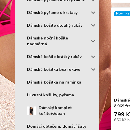
Dámské pyžamo s kraťasy
Novinka
Dámská košile dlouhý rukáv
Dámské noční košile
nadměrná
Dámská košile krátký rukáv
Dámská košilka bez rukávu
Dámská košilka na ramínka
Luxusní košilky, pyžama
Dámské
č.969 fr
Dámský komplet
799 K
košile+župan
660 Kč
b
Domácí oblečení, domácí šaty