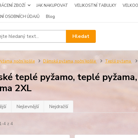
ÁCENÍ ZBOŽÍ
JAK NAKUPOVAT
VELIKOSTNÍ TABULKY
VELKO
NÍ OSOBNÍCH ÚDAJŮ
Blog
Hledat
yžama, noční košile
Dámská pyžama, noční košile
Teplá pyžama
ké teplé pyžamo, teplé pyžama
ama 2XL
jší
Nejlevnější
Nejdražší
1-4 z 4