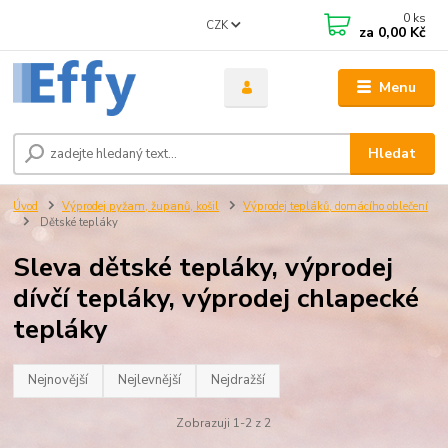
0
ks
CZK
za
0,00 Kč
Menu
Hledat
Úvod
Výprodej pyžam, županů, košil
Výprodej tepláků, domácího oblečení
Dětské tepláky
Sleva dětské tepláky, výprodej
dívčí tepláky, výprodej chlapecké
tepláky
Nejnovější
Nejlevnější
Nejdražší
Zobrazuji 1-2 z 2