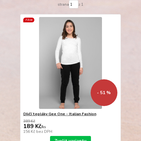
strana
z 1
Akce
- 51 %
Dívčí tepláky Gee One - Italian Fashion
389 Kč
189 Kč
/
ks
156 Kč
bez DPH
Zvolit variantu