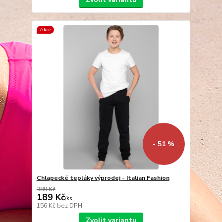
Akce
- 51 %
Chlapecké tepláky výprodej - Italian Fashion
389 Kč
189 Kč
/
ks
156 Kč
bez DPH
Zvolit variantu