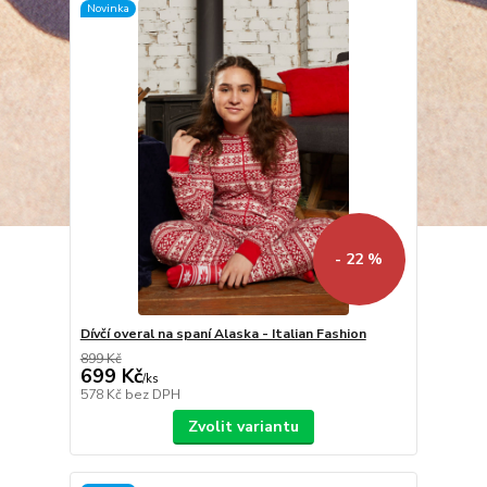
Novinka
- 22 %
Dívčí overal na spaní Alaska - Italian Fashion
899 Kč
699 Kč
/
ks
578 Kč
bez DPH
Zvolit variantu