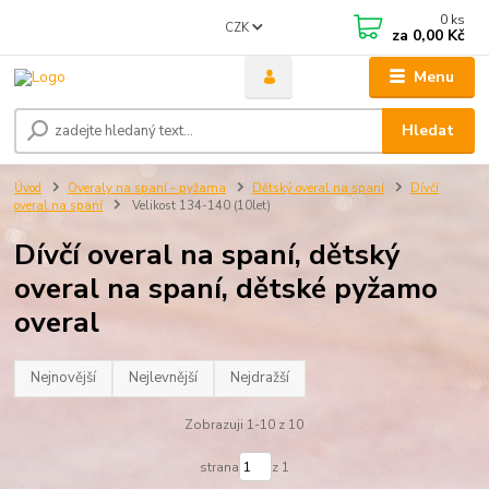
0
ks
CZK
za
0,00 Kč
Menu
Hledat
Úvod
Overaly na spaní - pyžama
Dětský overal na spaní
Dívčí
overal na spaní
Velikost 134-140 (10let)
Dívčí overal na spaní, dětský
overal na spaní, dětské pyžamo
overal
Nejnovější
Nejlevnější
Nejdražší
Zobrazuji 1-10 z 10
strana
z 1