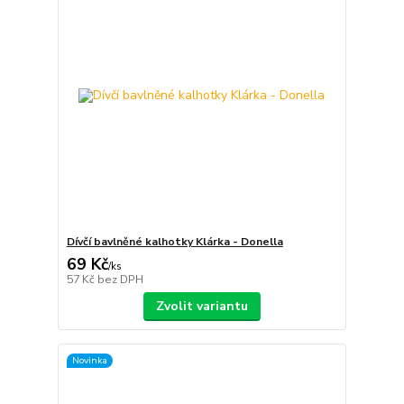
Dívčí bavlněné kalhotky Klárka - Donella
69 Kč
/
ks
57 Kč
bez DPH
Zvolit variantu
Novinka