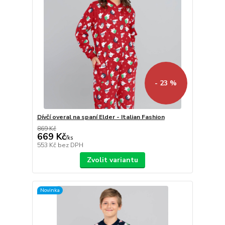
- 23 %
Dívčí overal na spaní Elder - Italian Fashion
869 Kč
669 Kč
/
ks
553 Kč
bez DPH
Zvolit variantu
Novinka