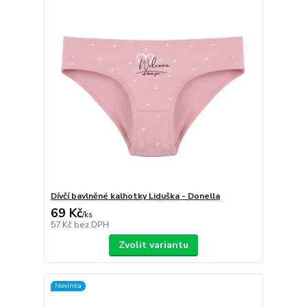
Dívčí bavlněné kalhotky Liduška - Donella
69 Kč
/
ks
57 Kč
bez DPH
Zvolit variantu
Novinka