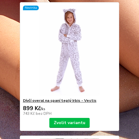
Novinka
Dívčí overal na spaní teplý Irbis - Vestis
899 Kč
/
ks
743 Kč
bez DPH
Zvolit variantu