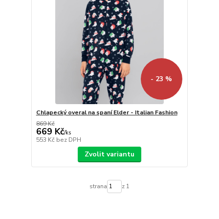
- 23 %
Chlapecký overal na spaní Elder - Italian Fashion
869 Kč
669 Kč
/
ks
553 Kč
bez DPH
Zvolit variantu
strana
z 1