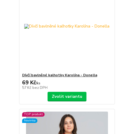
Dívčí bavlněné kalhotky Karolína - Donella
69 Kč
/
ks
57 Kč
bez DPH
Zvolit variantu
TOP produkt
Novinka