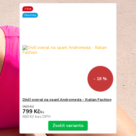
Akce
Novinka
- 18 %
Dívčí overal na spaní Andromeda - Italian Fashion
969 Kč
799 Kč
/
ks
660 Kč
bez DPH
Zvolit variantu