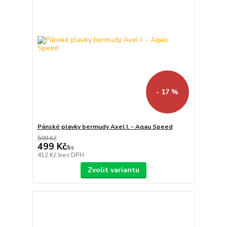
- 17 %
Pánské plavky bermudy Axel I. - Aqau Speed
599 Kč
499 Kč
/
ks
412 Kč
bez DPH
Zvolit variantu