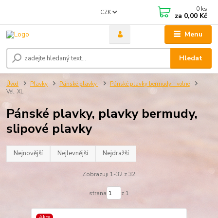
0
ks
CZK
za
0,00 Kč
Menu
Hledat
Úvod
Plavky
Pánské plavky
Pánské plavky bermudy - volné
Vel. XL
Pánské plavky, plavky bermudy,
slipové plavky
Nejnovější
Nejlevnější
Nejdražší
Zobrazuji 1-32 z 32
strana
z 1
Akce