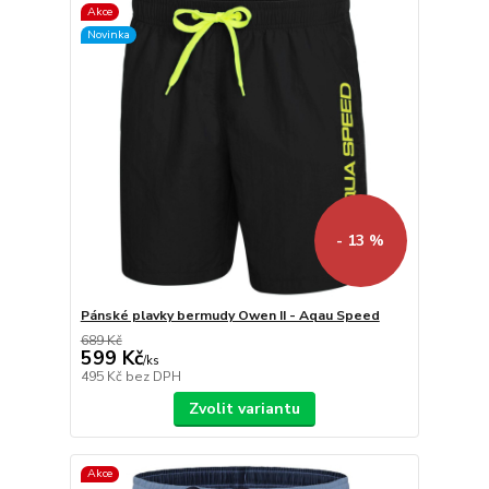
Akce
Novinka
- 13 %
Pánské plavky bermudy Owen II - Aqau Speed
689 Kč
599 Kč
/
ks
495 Kč
bez DPH
Zvolit variantu
Akce