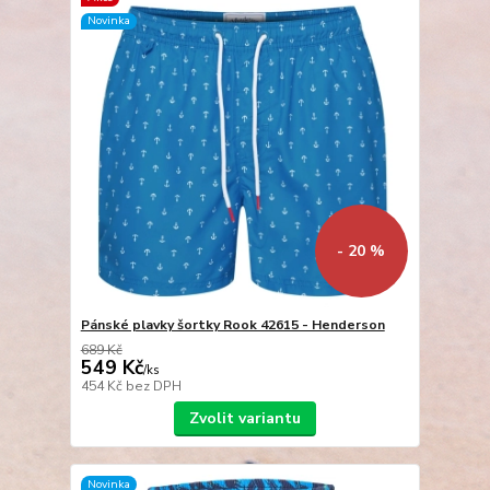
Novinka
- 20 %
Pánské plavky šortky Rook 42615 - Henderson
689 Kč
549 Kč
/
ks
454 Kč
bez DPH
Zvolit variantu
Novinka