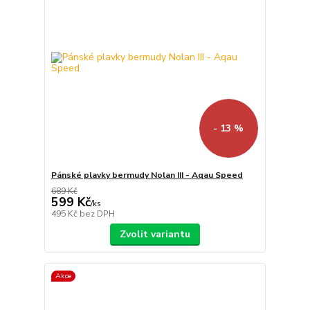
- 13 %
Pánské plavky bermudy Nolan III - Aqau Speed
689 Kč
599 Kč
/
ks
495 Kč
bez DPH
Zvolit variantu
Akce