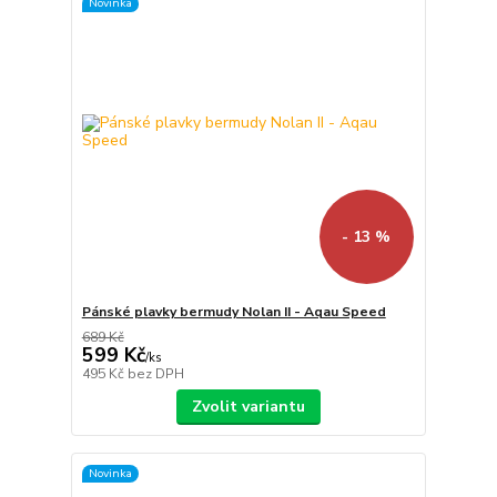
Novinka
- 13 %
Pánské plavky bermudy Nolan II - Aqau Speed
689 Kč
599 Kč
/
ks
495 Kč
bez DPH
Zvolit variantu
Novinka