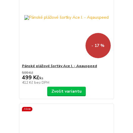
- 17 %
Pánské plážové šortky Ace I. - Aqauspeed
599 Kč
499 Kč
/
ks
412 Kč
bez DPH
Zvolit variantu
Akce