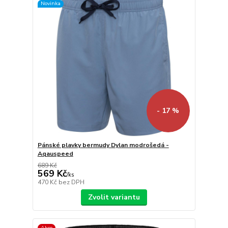
Novinka
- 17 %
Pánské plavky bermudy Dylan modrošedá -
Aqauspeed
689 Kč
569 Kč
/
ks
470 Kč
bez DPH
Zvolit variantu
Akce