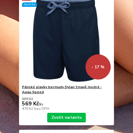
Novinka
- 17 %
Pánské plavky bermudy Dylan tmavě modrá -
Aqau Speed
689 Kč
569 Kč
/
ks
470 Kč
bez DPH
Zvolit variantu