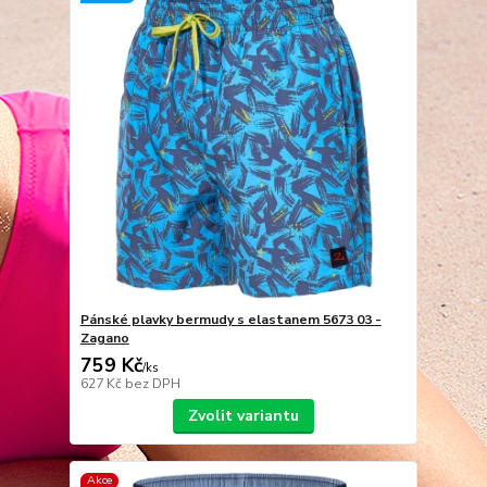
Pánské plavky bermudy s elastanem 5673 03 -
Zagano
759 Kč
/
ks
627 Kč
bez DPH
Zvolit variantu
Akce