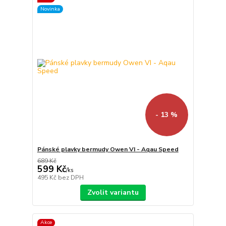
Novinka
- 13 %
Pánské plavky bermudy Owen VI - Aqau Speed
689 Kč
599 Kč
/
ks
495 Kč
bez DPH
Zvolit variantu
Akce