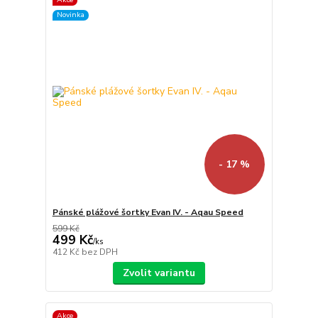
Novinka
- 17 %
Pánské plážové šortky Evan IV. - Aqau Speed
599 Kč
499 Kč
/
ks
412 Kč
bez DPH
Zvolit variantu
Akce