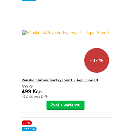
- 17 %
Pánské plážové šortky Evan I. - Aqau Speed
599 Kč
499 Kč
/
ks
412 Kč
bez DPH
Zvolit variantu
Akce
Novinka