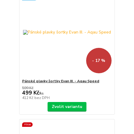
- 17 %
Pánské plavky šortky Evan III. - Aqau Speed
599 Kč
499 Kč
/
ks
412 Kč
bez DPH
Zvolit variantu
Akce