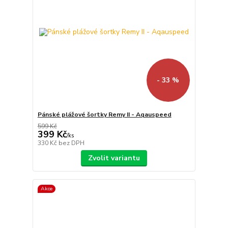
- 33 %
Pánské plážové šortky Remy II - Aqauspeed
599 Kč
399 Kč
/
ks
330 Kč
bez DPH
Zvolit variantu
Akce