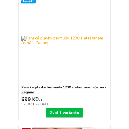
Novinka
Pánské plavky bermudy 1230 s elastanem černá -
Zagano
699 Kč
/
ks
578 Kč
bez DPH
Zvolit variantu