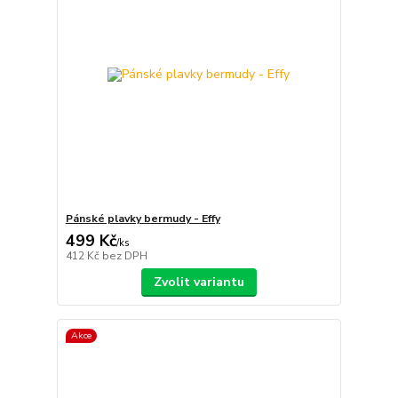
Pánské plavky bermudy - Effy
499 Kč
/
ks
412 Kč
bez DPH
Zvolit variantu
Akce