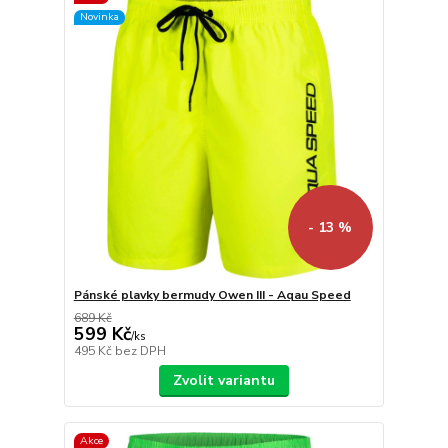
Novinka
- 13 %
Pánské plavky bermudy Owen III - Aqau Speed
689 Kč
599 Kč
/
ks
495 Kč
bez DPH
Zvolit variantu
Akce