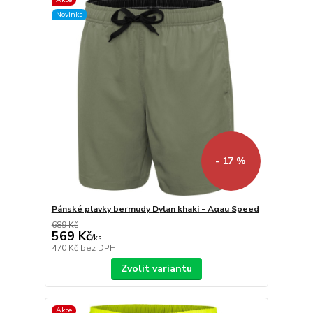
Novinka
- 17 %
Pánské plavky bermudy Dylan khaki - Aqau Speed
689 Kč
569 Kč
/
ks
470 Kč
bez DPH
Zvolit variantu
Akce