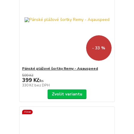
- 33 %
Pánské plážové šortky Remy - Aqauspeed
599 Kč
399 Kč
/
ks
330 Kč
bez DPH
Zvolit variantu
Akce