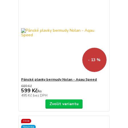
- 13 %
Pánské plavky bermudy Nolan - Aqau Speed
689 Kč
599 Kč
/
ks
495 Kč
bez DPH
Zvolit variantu
Akce
Novinka