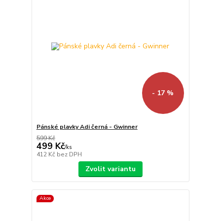
- 17 %
Pánské plavky Adi černá - Gwinner
599 Kč
499 Kč
/
ks
412 Kč
bez DPH
Zvolit variantu
Akce