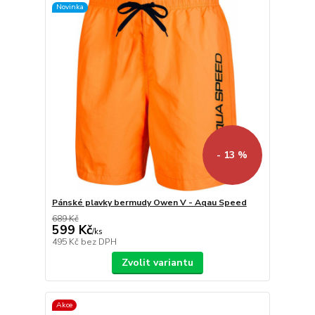
Novinka
- 13 %
Pánské plavky bermudy Owen V - Aqau Speed
689 Kč
599 Kč
/
ks
495 Kč
bez DPH
Zvolit variantu
Akce