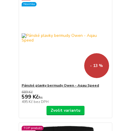
Novinka
- 13 %
Pánské plavky bermudy Owen - Aqau Speed
689 Kč
599 Kč
/
ks
495 Kč
bez DPH
Zvolit variantu
TOP produkt