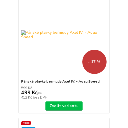
- 17 %
Pánské plavky bermudy Axel IV. - Aqau Speed
599 Kč
499 Kč
/
ks
412 Kč
bez DPH
Zvolit variantu
Akce