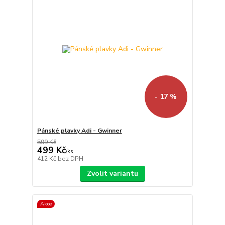
- 17 %
Pánské plavky Adi - Gwinner
599 Kč
499 Kč
/
ks
412 Kč
bez DPH
Zvolit variantu
Akce