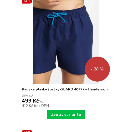
Akce
- 28 %
Pánské plavky šortky GUARD 40777 - Henderson
689 Kč
499 Kč
/
ks
412 Kč
bez DPH
Zvolit variantu
Akce