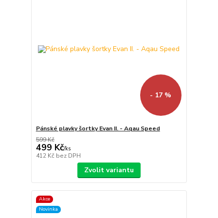
- 17 %
Pánské plavky šortky Evan II. - Aqau Speed
599 Kč
499 Kč
/
ks
412 Kč
bez DPH
Zvolit variantu
Akce
Novinka