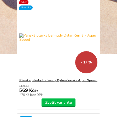
Akce
Novinka
- 17 %
Pánské plavky bermudy Dylan černá - Aqau Speed
689 Kč
569 Kč
/
ks
470 Kč
bez DPH
Zvolit variantu