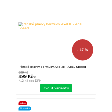
- 17 %
Pánské plavky bermudy Axel III - Aqau Speed
599 Kč
499 Kč
/
ks
412 Kč
bez DPH
Zvolit variantu
Akce
Novinka