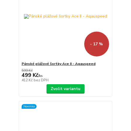
- 17 %
Pánské plážové šortky Ace II - Aqauspeed
599 Kč
499 Kč
/
ks
412 Kč
bez DPH
Zvolit variantu
Novinka