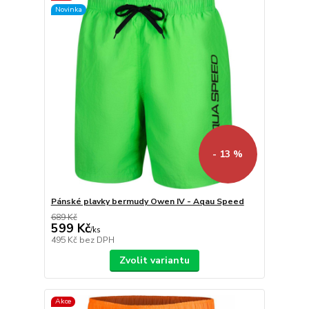
Novinka
- 13 %
Pánské plavky bermudy Owen IV - Aqau Speed
689 Kč
599 Kč
/
ks
495 Kč
bez DPH
Zvolit variantu
Akce