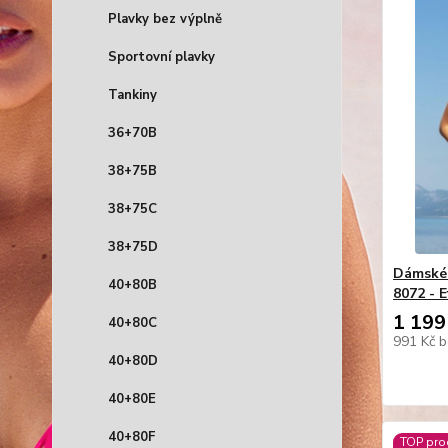
Plavky bez výplně
Sportovní plavky
Tankiny
36+70B
38+75B
38+75C
38+75D
Dámské 
40+80B
8072 - E
1 199
40+80C
991 Kč
b
40+80D
40+80E
40+80F
TOP pro