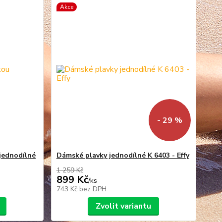
Akce
- 29 %
jednodílné
Dámské plavky jednodílné K 6403 - Effy
1 259 Kč
899 Kč
/
ks
743 Kč
bez DPH
Zvolit variantu