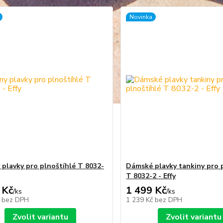
Novinka
 plavky pro plnoštíhlé T 8032-
Dámské plavky tankiny pro 
T 8032-2 - Effy
 Kč
1 499 Kč
/
ks
/
ks
č
bez DPH
1 239 Kč
bez DPH
Zvolit variantu
Zvolit variantu