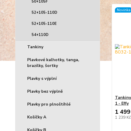
50+105F
Novinka
52+105-110D
52+105-110E
54+110D
Tankiny
Plavkové kalhotky, tanga,
brazilky, šortky
Plavky s výplní
Plavky bez výplně
Tankiny
1 - Effy
Plavky pro plnoštíhlé
1 499
Košíčky A
1 239 K
Košíčky B