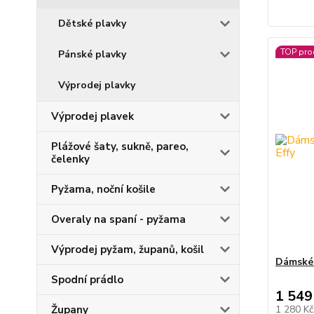
Dětské plavky
TOP pro
Pánské plavky
Výprodej plavky
Výprodej plavek
Plážové šaty, sukně, pareo,
čelenky
Pyžama, noční košile
Overaly na spaní - pyžama
Výprodej pyžam, županů, košil
Dámské 
Spodní prádlo
1 549
Župany
1 280 K