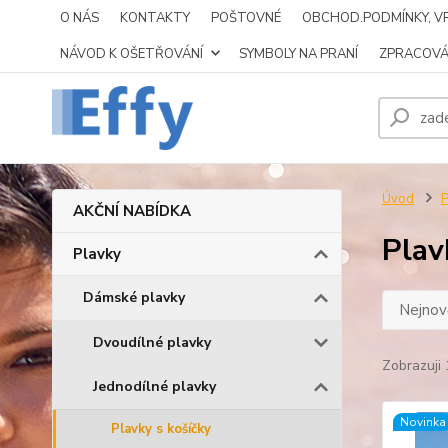
O NÁS
KONTAKTY
POŠTOVNÉ
OBCHOD.PODMÍNKY, VR
NÁVOD K OŠETŘOVÁNÍ
SYMBOLY NA PRANÍ
ZPRACOVÁ
Úvod
P
AKČNÍ NABÍDKA
Plav
Plavky
Dámské plavky
Nejnově
Dvoudílné plavky
Zobrazuji 
Jednodílné plavky
Novinka
Plavky s košíčky