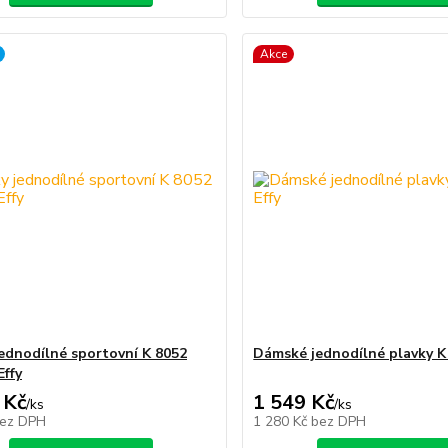
Akce
jednodílné sportovní K 8052
Dámské jednodílné plavky K 
Effy
 Kč
1 549 Kč
/
ks
/
ks
ez DPH
1 280 Kč
bez DPH