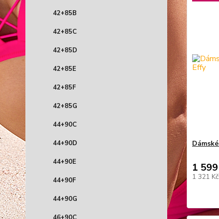
42+85B
42+85C
42+85D
42+85E
42+85F
42+85G
44+90C
44+90D
Dámské 
44+90E
1 599
1 321 K
44+90F
44+90G
46+90C