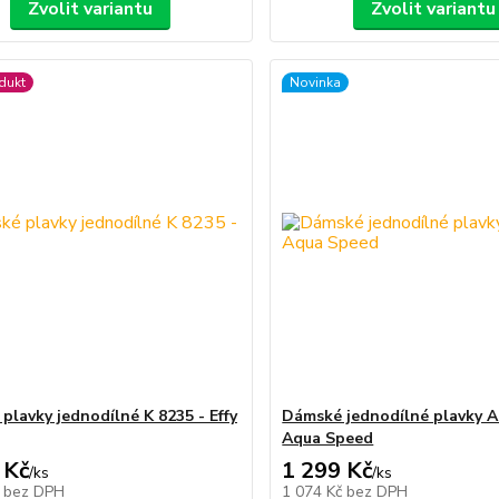
Zvolit variantu
Zvolit variantu
dukt
Novinka
plavky jednodílné K 8235 - Effy
Dámské jednodílné plavky A
Aqua Speed
 Kč
1 299 Kč
/
ks
/
ks
č
bez DPH
1 074 Kč
bez DPH