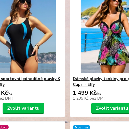
sportovní jednodílné plavky K
Dámské plavky tankiny pro 
ffy
Capri - Effy
 Kč
1 499 Kč
/
ks
/
ks
ez DPH
1 239 Kč
bez DPH
Zvolit variantu
Zvolit variantu
dukt
Novinka