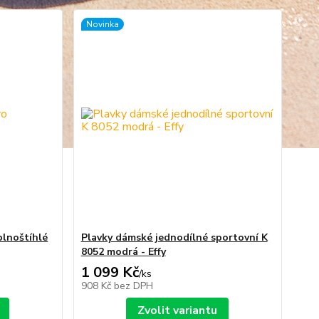
Novinka
plnoštíhlé
Plavky dámské jednodílné sportovní K
8052 modrá - Effy
1 099 Kč
/
ks
908 Kč
bez DPH
Zvolit variantu