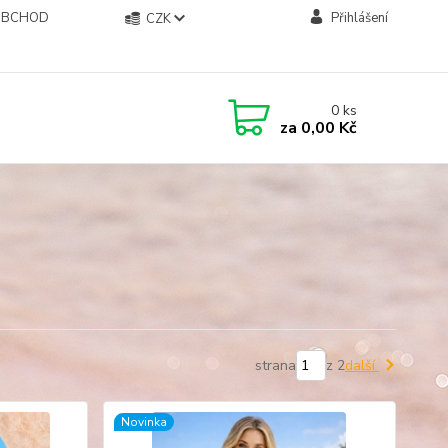
OBCHOD
Přihlášení
CZK
0
ks
za
0,00 Kč
strana
z 2
další
Novinka