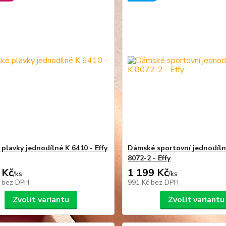
plavky jednodílné K 6410 - Effy
Dámské sportovní jednodíln
8072-2 - Effy
 Kč
1 199 Kč
/
ks
/
ks
č
bez DPH
991 Kč
bez DPH
Zvolit variantu
Zvolit variantu