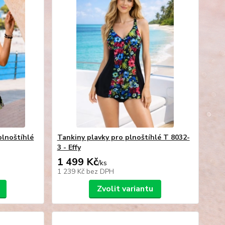
plnoštíhlé
Tankiny plavky pro plnoštíhlé T 8032-
3 - Effy
1 499 Kč
/
ks
1 239 Kč
bez DPH
Zvolit variantu