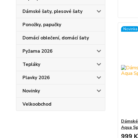
Dámské šaty, plesové šaty
Ponožky, papučky
Novinka
Domácí oblečení, domácí šaty
Pyžama 2026
Tepláky
Plavky 2026
Novinky
Velkoobchod
Dámské 
Aqua S
999 K