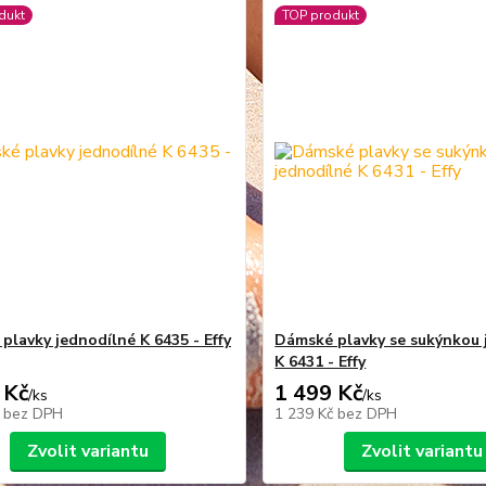
dukt
TOP produkt
plavky jednodílné K 6435 - Effy
Dámské plavky se sukýnkou 
K 6431 - Effy
 Kč
1 499 Kč
/
ks
/
ks
č
bez DPH
1 239 Kč
bez DPH
Zvolit variantu
Zvolit variantu