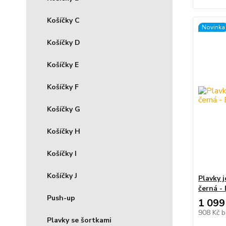
Košíčky C
Novinka
Košíčky D
Košíčky E
Košíčky F
Košíčky G
Košíčky H
Košíčky I
Košíčky J
Plavky 
černá - 
Push-up
1 099
908 Kč
b
Plavky se šortkami