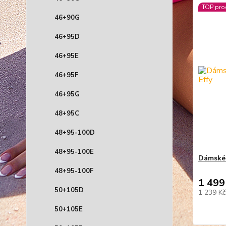
TOP pro
46+90G
46+95D
46+95E
46+95F
46+95G
48+95C
48+95-100D
48+95-100E
Dámské 
48+95-100F
1 499
50+105D
1 239 K
50+105E