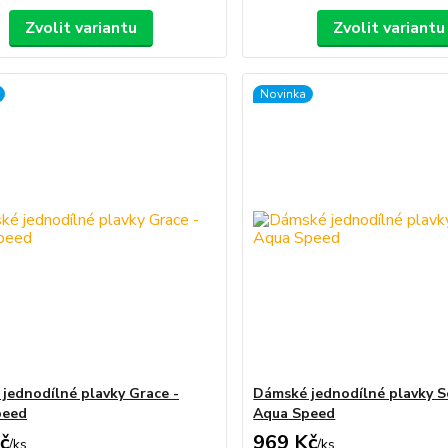
Zvolit variantu
Zvolit variantu
Novinka
jednodílné plavky Grace -
Dámské jednodílné plavky S
peed
Aqua Speed
č
969 Kč
/
ks
/
ks