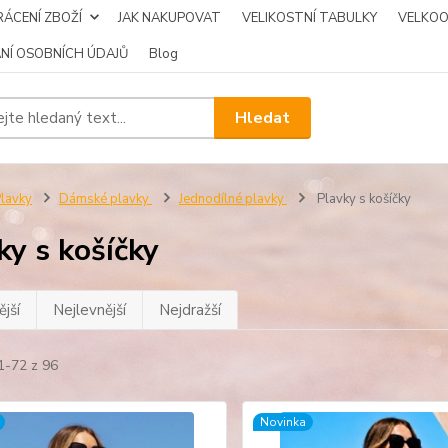
ÁCENÍ ZBOŽÍ
JAK NAKUPOVAT
VELIKOSTNÍ TABULKY
VELKO
NÍ OSOBNÍCH ÚDAJŮ
Blog
Hledat
lavky
Dámské plavky
Jednodílné plavky
Plavky s košíčky
ky s košíčky
jší
Nejlevnější
Nejdražší
1-72 z 96
Novinka