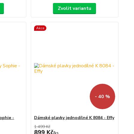
Zvolit variantu
Akce
- 40 %
ophie -
Dámské plavky jednodílné K 8084 - Effy
1 499 Kč
899 Kč
/
ks