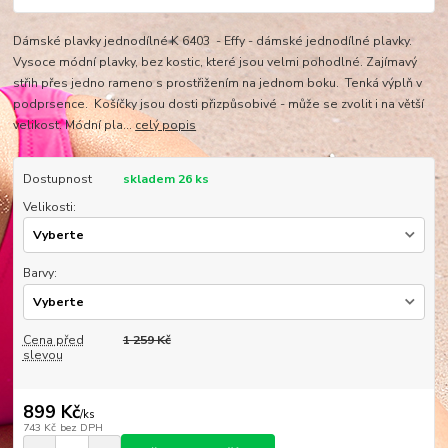
Dámské plavky jednodílné K 6403 - Effy - dámské jednodílné plavky.
Vysoce módní plavky, bez kostic, které jsou velmi pohodlné. Zajímavý
střih přes jedno rameno s prostřižením na jednom boku. Tenká výplň v
podprsence. Košíčky jsou dosti přizpůsobivé - může se zvolit i na větší
velikost. Módní pla...
celý popis
Dostupnost
skladem 26 ks
Velikosti:
Barvy:
Cena před
1 259 Kč
slevou
899 Kč
/
ks
743 Kč
bez DPH