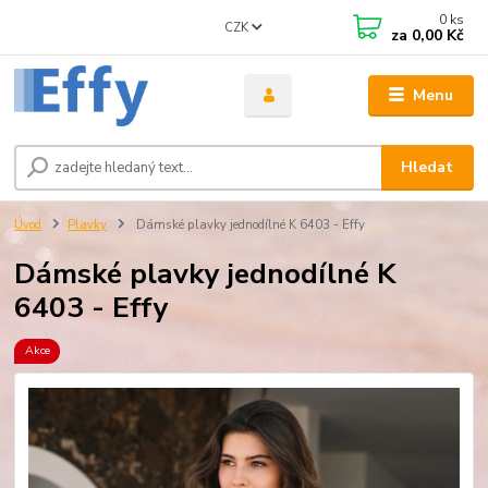
0
ks
CZK
za
0,00 Kč
Menu
Hledat
Úvod
Plavky
Dámské plavky jednodílné K 6403 - Effy
Dámské plavky jednodílné K
6403 - Effy
Akce