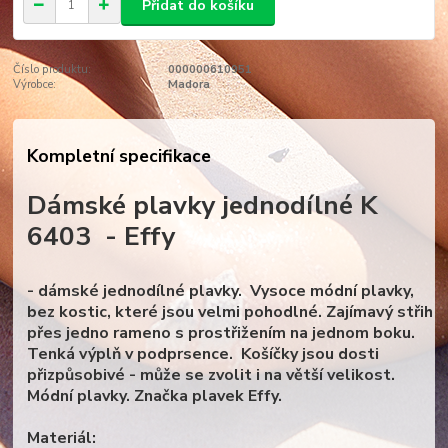
Přidat do košíku
Číslo produktu:
000000610951
Výrobce:
Madora
Kompletní specifikace
Dámské plavky jednodílné K
6403 - Effy
- dámské jednodílné plavky. Vysoce módní plavky,
bez kostic, které jsou velmi pohodlné. Zajímavý střih
přes jedno rameno s prostřižením na jednom boku.
Tenká výplň v podprsence. Košíčky jsou dosti
přizpůsobivé - může se zvolit i na větší velikost.
Módní plavky. Značka plavek Effy.
Materiál: