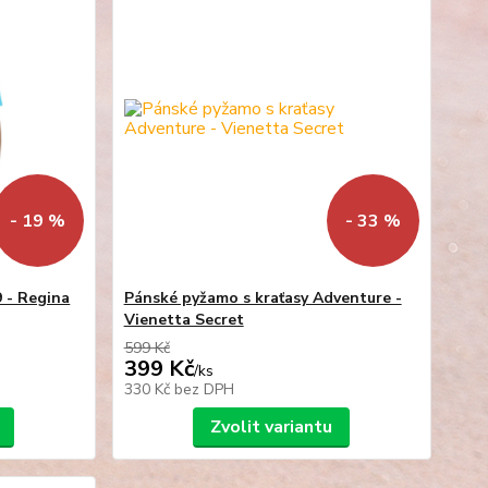
- 19 %
- 33 %
 - Regina
Pánské pyžamo s kraťasy Adventure -
Vienetta Secret
599 Kč
399 Kč
/
ks
330 Kč
bez DPH
Zvolit variantu