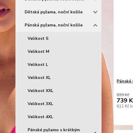
Dětská pyžama, noční košile
Pánská pyžama, noční košile
Velikost S
Velikost M
Velikost L
Velikost XL
Pánské 
Velikost XXL
839 Kč
739 K
Velikost 3XL
611 Kč
b
Velikost 4XL
Pánské pyžamo s krátkým