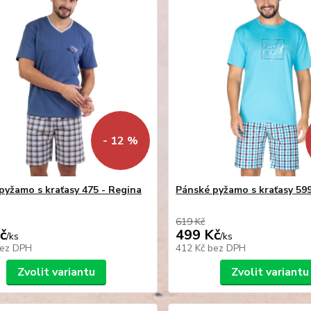
- 12 %
pyžamo s kraťasy 475 - Regina
Pánské pyžamo s kraťasy 599
619 Kč
č
499 Kč
/
ks
/
ks
ez DPH
412 Kč
bez DPH
Zvolit variantu
Zvolit variantu