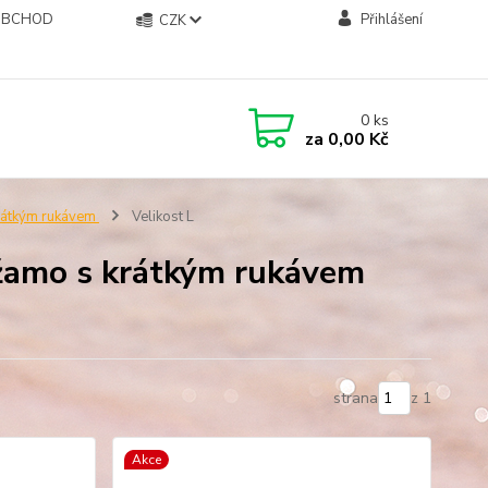
OBCHOD
Přihlášení
CZK
0
ks
za
0,00 Kč
rátkým rukávem
Velikost L
yžamo s krátkým rukávem
strana
z 1
Akce