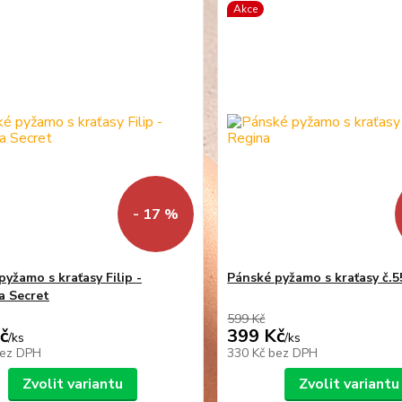
Akce
- 17 %
yžamo s kraťasy Filip -
Pánské pyžamo s kraťasy č.5
a Secret
599 Kč
č
399 Kč
/
ks
/
ks
ez DPH
330 Kč
bez DPH
Zvolit variantu
Zvolit variantu