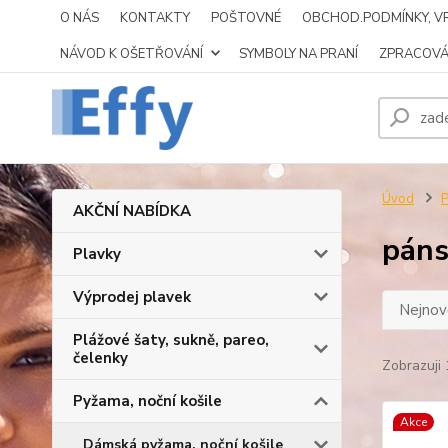
O NÁS
KONTAKTY
POŠTOVNÉ
OBCHOD.PODMÍNKY, VR
NÁVOD K OŠETŘOVÁNÍ
SYMBOLY NA PRANÍ
ZPRACOVÁ
Úvod
P
AKČNÍ NABÍDKA
páns
Plavky
Výprodej plavek
Nejnově
Plážové šaty, sukně, pareo,
čelenky
Zobrazuji 
Pyžama, noční košile
Akce
Dámská pyžama, noční košile