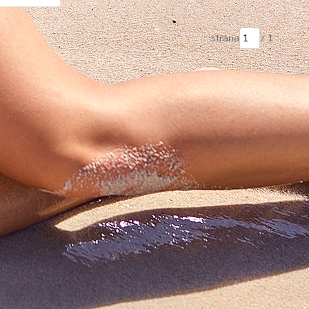
strana
z 1