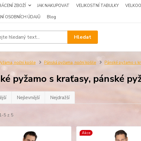
ÁCENÍ ZBOŽÍ
JAK NAKUPOVAT
VELIKOSTNÍ TABULKY
VELKO
NÍ OSOBNÍCH ÚDAJŮ
Blog
Hledat
yžama, noční košile
Pánská pyžama, noční košile
Pánské pyžamo s k
ké pyžamo s kraťasy, pánské p
jší
Nejlevnější
Nejdražší
1-5 z 5
Akce