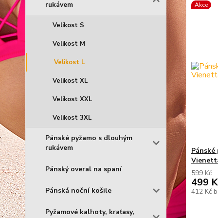
rukávem
Akce
Velikost S
Velikost M
Velikost L
Velikost XL
Velikost XXL
Velikost 3XL
Pánské pyžamo s dlouhým
rukávem
Pánské p
Vienett
Pánský overal na spaní
599 Kč
499 K
Pánská noční košile
412 Kč
b
Pyžamové kalhoty, kraťasy,