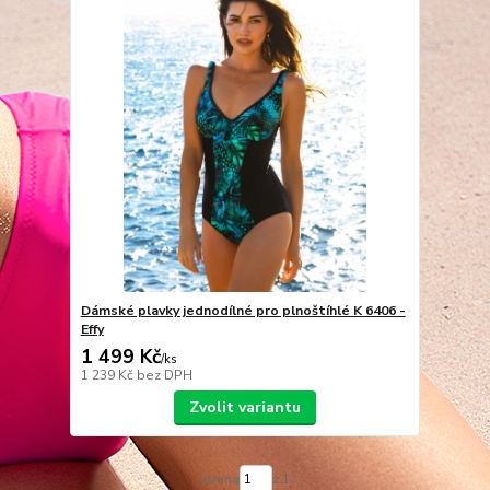
Dámské plavky jednodílné pro plnoštíhlé K 6406 -
Effy
1 499 Kč
/
ks
1 239 Kč
bez DPH
Zvolit variantu
strana
z 1