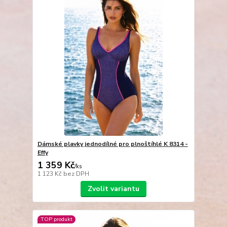
Dámské plavky jednodílné pro plnoštíhlé K 8314 -
Effy
1 359 Kč
/
ks
1 123 Kč
bez DPH
Zvolit variantu
TOP produkt