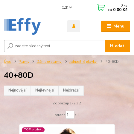
0
ks
CZK
za
0,00 Kč
Menu
Hledat
Úvod
Plavky
Dámské plavky
Jednodílné plavky
40+80D
40+80D
Nejnovější
Nejlevnější
Nejdražší
Zobrazuji 1-2 z 2
strana
z 1
TOP produkt