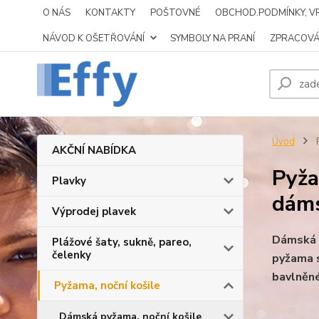
O NÁS
KONTAKTY
POŠTOVNÉ
OBCHOD.PODMÍNKY, VR
NÁVOD K OŠETŘOVÁNÍ
SYMBOLY NA PRANÍ
ZPRACOVÁ
Úvod
P
AKČNÍ NABÍDKA
Pyža
Plavky
dáms
Výprodej plavek
Dámská p
Plážové šaty, sukně, pareo,
čelenky
pyžama 
bavlněné
Pyžama, noční košile
Dámská pyžama, noční košile