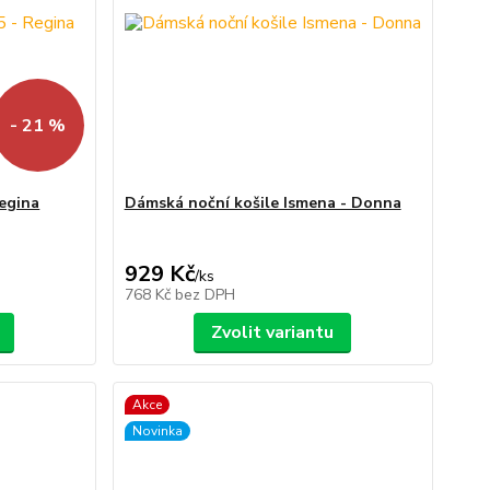
- 21 %
Regina
Dámská noční košile Ismena - Donna
929 Kč
/
ks
768 Kč
bez DPH
Zvolit variantu
Akce
Novinka