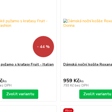
- 44 %
pyžamo s kraťasy Fruit - Italian
Dámská noční košile Roxan
č
959 Kč
/
ks
/
ks
ez DPH
793 Kč
bez DPH
Zvolit variantu
Zvolit variantu
Akce