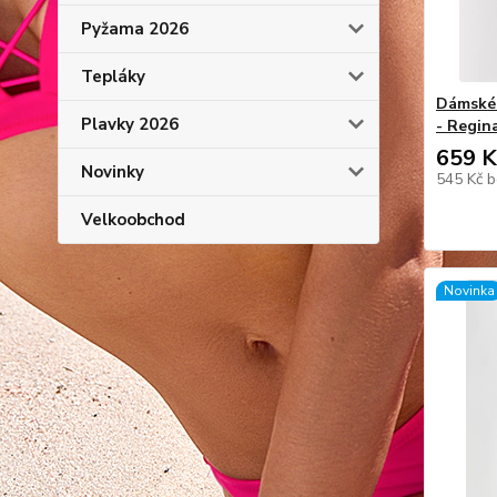
Pyžama 2026
Tepláky
Dámské 
Plavky 2026
- Regin
659 K
Novinky
545 Kč
b
Velkoobchod
Novinka