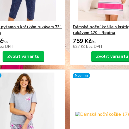
pyžamo s krátkým rukávem 731
Dámská noční košile s krát
a
rukávem 170 - Regina
č
759 Kč
/
ks
/
ks
ez DPH
627 Kč
bez DPH
Zvolit variantu
Zvolit variantu
Novinka