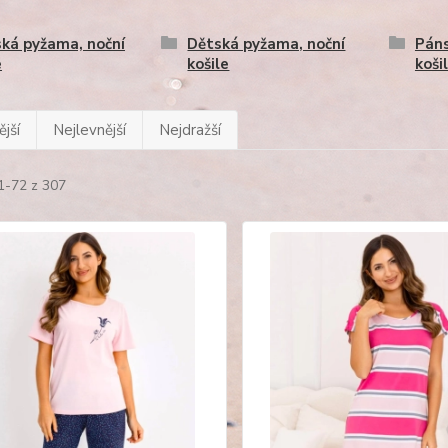
ká pyžama, noční
Dětská pyžama, noční
Páns
e
košile
koši
jší
Nejlevnější
Nejdražší
1-72 z 307