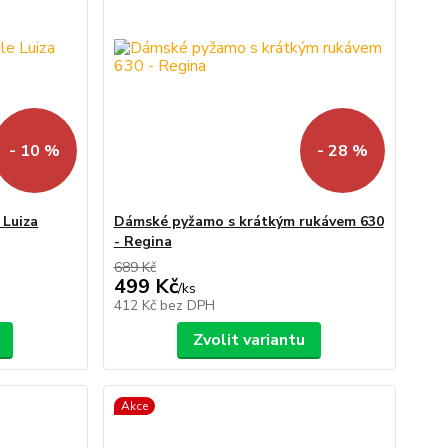
- 10 %
- 28 %
 Luiza
Dámské pyžamo s krátkým rukávem 630
- Regina
689 Kč
499 Kč
/
ks
412 Kč
bez DPH
Zvolit variantu
Akce