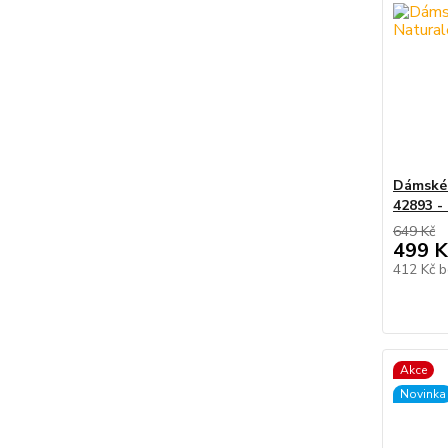
Dámské 
42893 -
649 Kč
499 K
412 Kč
b
Akce
Novinka