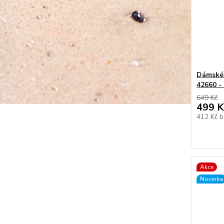
Dámské 
42660 -
649 Kč
499 K
412 Kč
b
Akce
Novinka