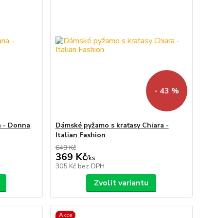
- 43 %
a - Donna
Dámské pyžamo s kraťasy Chiara -
Italian Fashion
649 Kč
369 Kč
/
ks
305 Kč
bez DPH
Zvolit variantu
Akce