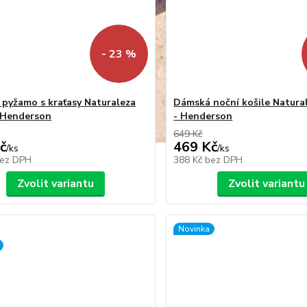
- 23 %
pyžamo s kraťasy Naturaleza
Dámská noční košile Natura
 Henderson
- Henderson
649 Kč
č
469 Kč
/
ks
/
ks
ez DPH
388 Kč
bez DPH
Zvolit variantu
Zvolit variantu
Novinka