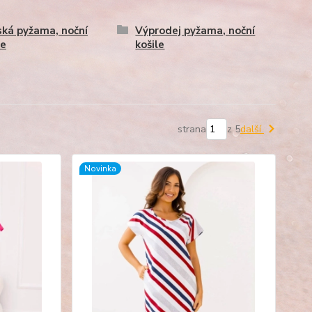
ká pyžama, noční
Výprodej pyžama, noční
le
košile
strana
z 5
další
Novinka