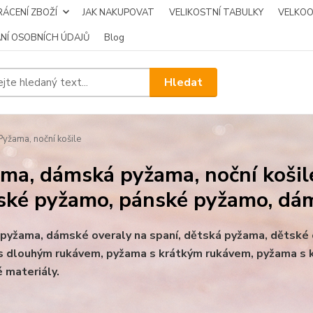
ÁCENÍ ZBOŽÍ
JAK NAKUPOVAT
VELIKOSTNÍ TABULKY
VELKO
NÍ OSOBNÍCH ÚDAJŮ
Blog
Hledat
yžama, noční košile
ma, dámská pyžama, noční košile
ké pyžamo, pánské pyžamo, dá
yžama, dámské overaly na spaní, dětská pyžama, dětské ov
s dlouhým rukávem, pyžama s krátkým rukávem,
pyžama s k
 materiály.