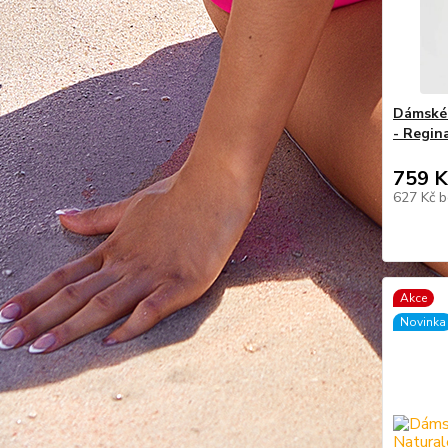
Dámské 
- Regin
759 K
627 Kč
b
Akce
Novinka