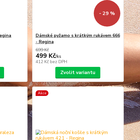
- 29 %
Regina
Dámské pyžamo s krátkým rukávem 666
- Regina
699 Kč
499 Kč
/
ks
412 Kč
bez DPH
Zvolit variantu
Akce