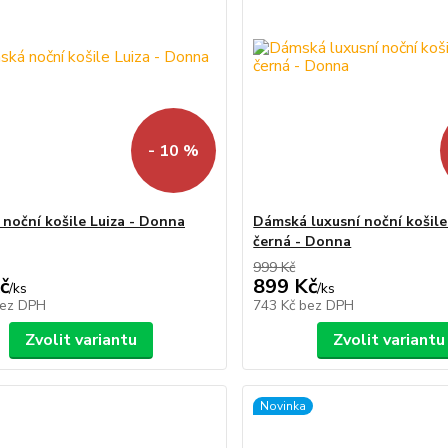
- 10 %
noční košile Luiza - Donna
Dámská luxusní noční košile
černá - Donna
999 Kč
č
899 Kč
/
ks
/
ks
ez DPH
743 Kč
bez DPH
Zvolit variantu
Zvolit variantu
Novinka