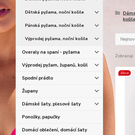
Dětská pyžama, noční košile
Dáms
košil
Pánská pyžama, noční košile
Výprodej pyžama, noční košile
Nejnově
Overaly na spaní - pyžama
Zobrazuji 
Výprodej pyžam, županů, košil
Akce
Spodní prádlo
Župany
Dámské šaty, plesové šaty
Ponožky, papučky
Domácí oblečení, domácí šaty