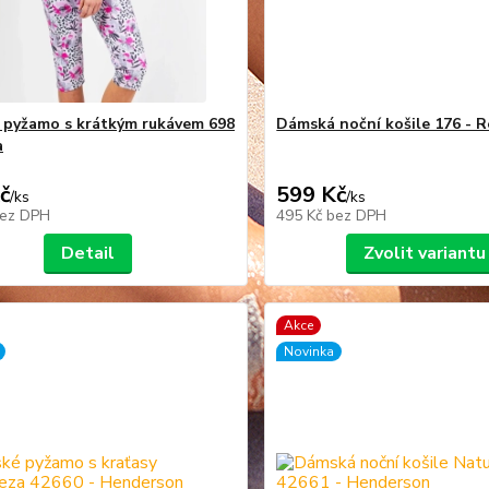
pyžamo s krátkým rukávem 698
Dámská noční košile 176 - 
a
č
599 Kč
/
ks
/
ks
ez DPH
495 Kč
bez DPH
Detail
Zvolit variantu
Akce
Novinka