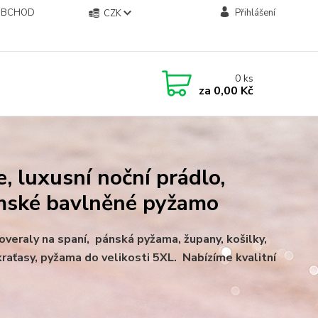
OBCHOD
Přihlášení
CZK
0
ks
za
0,00 Kč
, luxusní noční prádlo,
mské bavlněné pyžamo
eraly na spaní, pánská pyžama, župany, košilky,
raťasy, pyžama do velikosti 5XL.
Nabízíme kvalitní