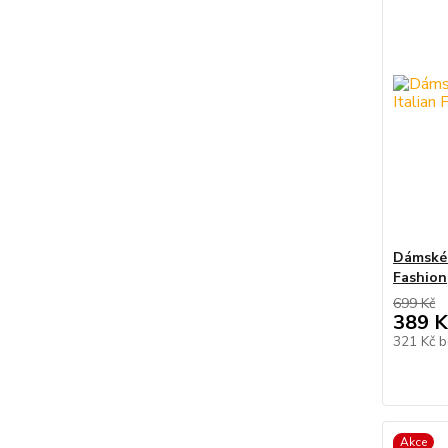
Dámské 
Fashion
699 Kč
389 K
321 Kč
b
Akce