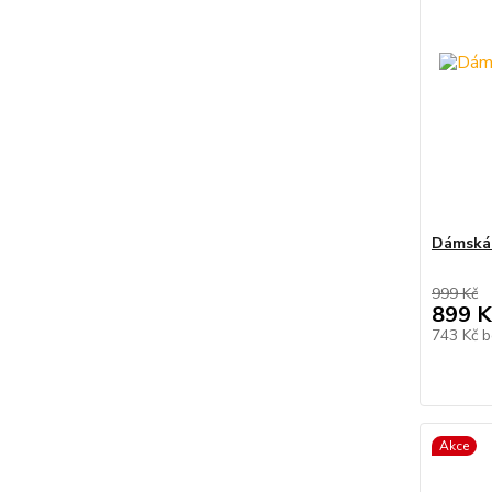
Dámská 
999 Kč
899 K
743 Kč
b
Akce