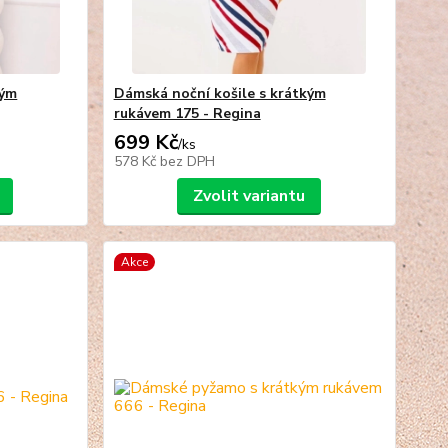
kým
Dámská noční košile s krátkým
rukávem 175 - Regina
699 Kč
/
ks
578 Kč
bez DPH
Zvolit variantu
Akce