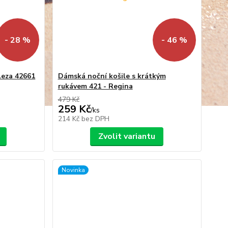
- 28 %
- 46 %
leza 42661
Dámská noční košile s krátkým
rukávem 421 - Regina
479 Kč
259 Kč
/
ks
214 Kč
bez DPH
Zvolit variantu
Novinka