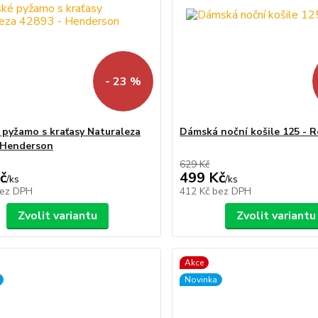
- 23 %
pyžamo s kraťasy Naturaleza
Dámská noční košile 125 - 
 Henderson
629 Kč
č
499 Kč
/
ks
/
ks
ez DPH
412 Kč
bez DPH
Zvolit variantu
Zvolit variantu
Akce
Novinka