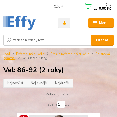
0
ks
CZK
za
0,00 Kč
Menu
Hledat
Úvod
Pyžama, noční košile
Dětská pyžama, noční košile
Chlapecká
pyžama
Vel: 86-92 (2 roky)
Vel: 86-92 (2 roky)
Nejnovější
Nejlevnější
Nejdražší
Zobrazuji 1-1 z 1
strana
z 1