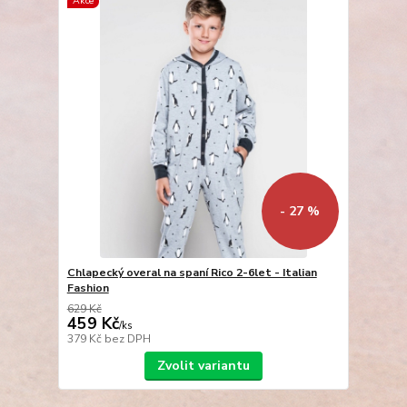
Akce
- 27 %
Chlapecký overal na spaní Rico 2-6let - Italian
Fashion
629 Kč
459 Kč
/
ks
379 Kč
bez DPH
Zvolit variantu