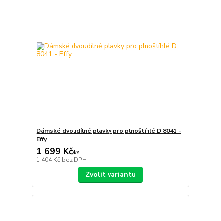
Dámské dvoudílné plavky pro plnoštíhlé D 8041 -
Effy
1 699 Kč
/
ks
1 404 Kč
bez DPH
Zvolit variantu