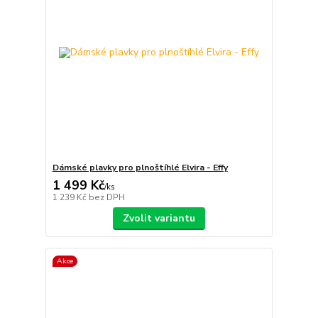
Dámské plavky pro plnoštíhlé Elvira - Effy
1 499 Kč
/
ks
1 239 Kč
bez DPH
Zvolit variantu
Akce