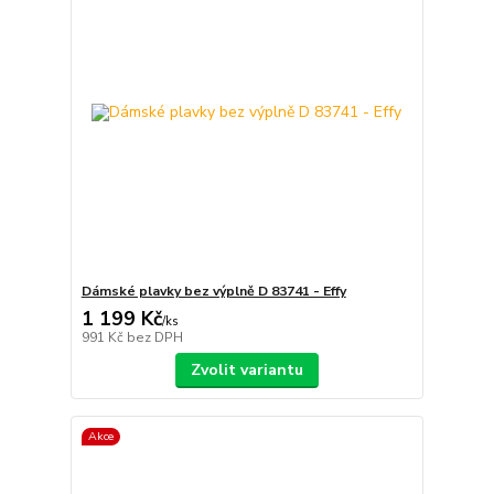
Dámské plavky bez výplně D 83741 - Effy
1 199 Kč
/
ks
991 Kč
bez DPH
Zvolit variantu
Akce