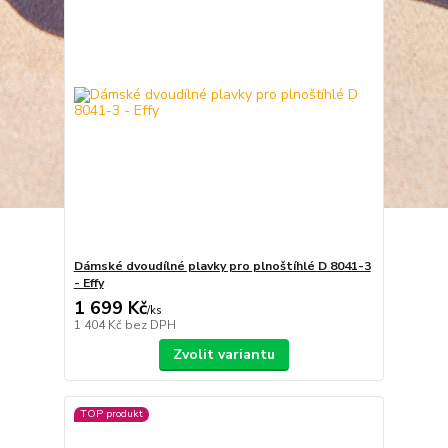
Dámské dvoudílné plavky pro plnoštíhlé D 8041-3
- Effy
1 699 Kč
/
ks
1 404 Kč
bez DPH
Zvolit variantu
TOP produkt