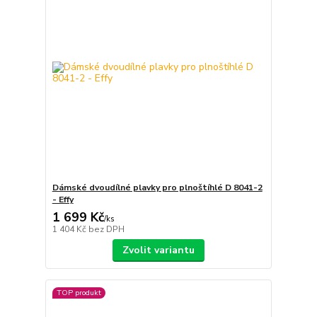
Dámské dvoudílné plavky pro plnoštíhlé D 8041-2
- Effy
1 699 Kč
/
ks
1 404 Kč
bez DPH
Zvolit variantu
TOP produkt