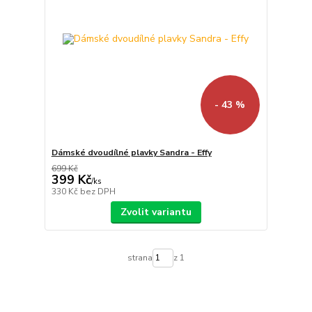
- 43 %
Dámské dvoudílné plavky Sandra - Effy
699 Kč
399 Kč
/
ks
330 Kč
bez DPH
Zvolit variantu
strana
z 1