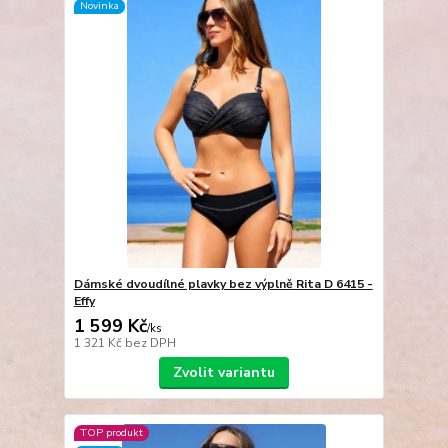
Novinka
Dámské dvoudílné plavky bez výplně Rita D 6415 -
Effy
1 599 Kč
/
ks
1 321 Kč
bez DPH
Zvolit variantu
TOP produkt