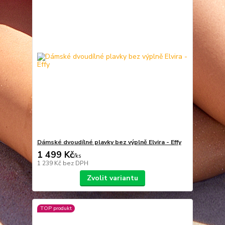
Dámské dvoudílné plavky bez výplně Elvira - Effy
1 499 Kč
/
ks
1 239 Kč
bez DPH
Zvolit variantu
TOP produkt