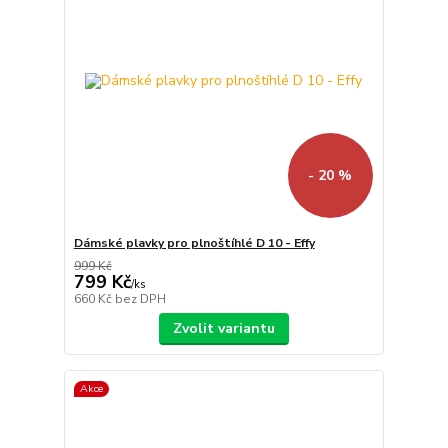
- 20 %
Dámské plavky pro plnoštíhlé D 10 - Effy
999 Kč
799 Kč
/
ks
660 Kč
bez DPH
Zvolit variantu
Akce