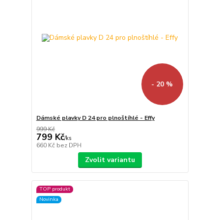
- 20 %
Dámské plavky D 24 pro plnoštíhlé - Effy
999 Kč
799 Kč
/
ks
660 Kč
bez DPH
Zvolit variantu
TOP produkt
Novinka