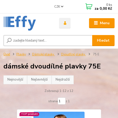
0
ks
CZK
za
0,00 Kč
Menu
Hledat
Úvod
Plavky
Dámské plavky
Dvoudílné plavky
75 E
dámské dvoudílné plavky 75E
Nejnovější
Nejlevnější
Nejdražší
Zobrazuji 1-12 z 12
strana
z 1
TOP produkt