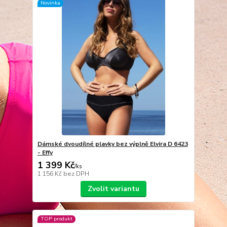
Novinka
Dámské dvoudílné plavky bez výplně Elvira D 6423
- Effy
1 399 Kč
/
ks
1 156 Kč
bez DPH
Zvolit variantu
TOP produkt