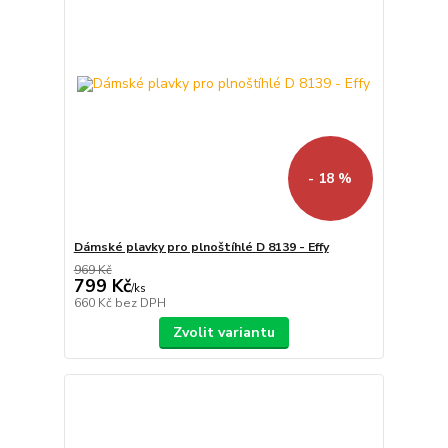
- 18 %
Dámské plavky pro plnoštíhlé D 8139 - Effy
969 Kč
799 Kč
/
ks
660 Kč
bez DPH
Zvolit variantu