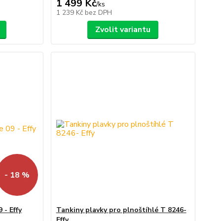
1 499 Kč
/
ks
1 239 Kč
bez DPH
Zvolit variantu
- 18 %
 - Effy
Tankiny plavky pro plnoštíhlé T 8246-
Effy