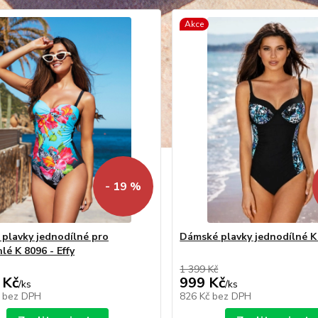
Akce
- 19 %
plavky jednodílné pro
Dámské plavky jednodílné K 
lé K 8096 - Effy
1 399 Kč
 Kč
999 Kč
/
ks
/
ks
č
bez DPH
826 Kč
bez DPH