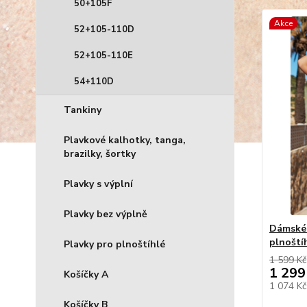
50+105F
Akce
52+105-110D
52+105-110E
54+110D
Tankiny
Plavkové kalhotky, tanga,
brazilky, šortky
Plavky s výplní
Plavky bez výplně
Dámské 
plnoštíh
Plavky pro plnoštíhlé
1 599 Kč
1 299
Košíčky A
1 074 K
Košíčky B