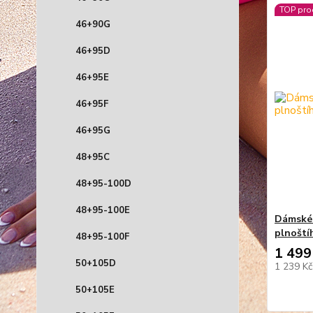
TOP pro
46+90G
46+95D
46+95E
46+95F
46+95G
48+95C
48+95-100D
48+95-100E
Dámské 
plnoštíh
48+95-100F
1 499
50+105D
1 239 K
50+105E