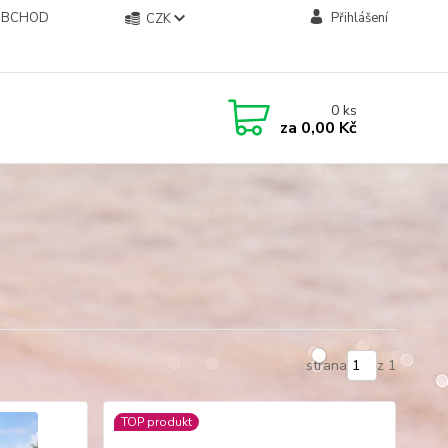
OBCHOD
Přihlášení
CZK
0
ks
za
0,00 Kč
strana
z 1
TOP produkt