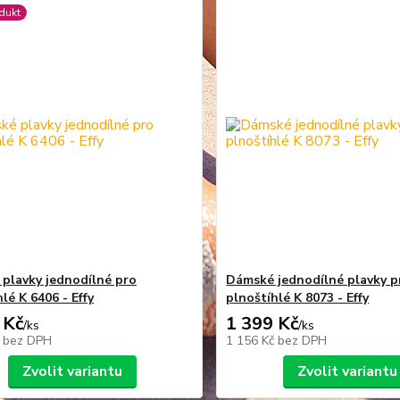
dukt
plavky jednodílné pro
Dámské jednodílné plavky p
lé K 6406 - Effy
plnoštíhlé K 8073 - Effy
 Kč
1 399 Kč
/
ks
/
ks
č
bez DPH
1 156 Kč
bez DPH
Zvolit variantu
Zvolit variantu