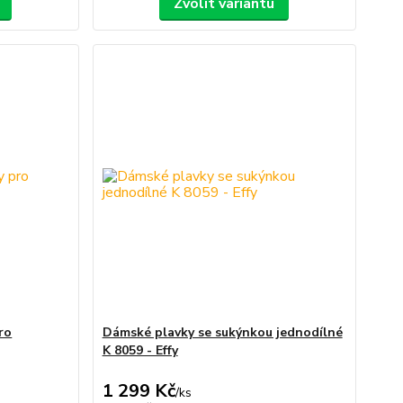
Zvolit variantu
ro
Dámské plavky se sukýnkou jednodílné
K 8059 - Effy
1 299 Kč
/
ks