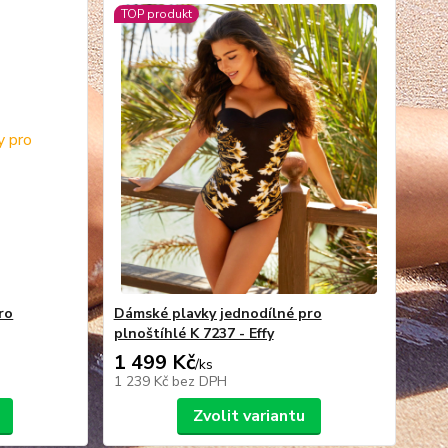
TOP produkt
ro
Dámské plavky jednodílné pro
plnoštíhlé K 7237 - Effy
1 499 Kč
/
ks
1 239 Kč
bez DPH
Zvolit variantu