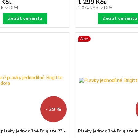
 Kč
1 299 Kč
/
ks
/
ks
č
bez DPH
1 074 Kč
bez DPH
Zvolit variantu
Zvolit variantu
Akce
- 29 %
plavky jednodílné Brigitte 23 -
Plavky jednodílné Brigitte 09