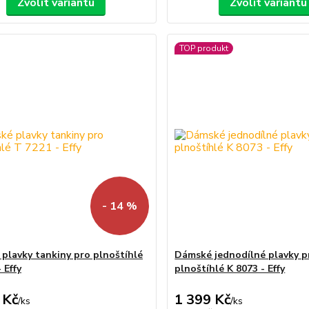
Zvolit variantu
Zvolit variantu
TOP produkt
- 14 %
plavky tankiny pro plnoštíhlé
Dámské jednodílné plavky p
 Effy
plnoštíhlé K 8073 - Effy
 Kč
1 399 Kč
/
ks
/
ks