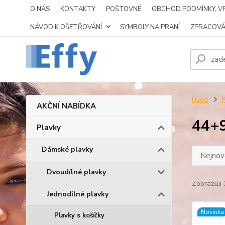
O NÁS
KONTAKTY
POŠTOVNÉ
OBCHOD.PODMÍNKY, VR
NÁVOD K OŠETŘOVÁNÍ
SYMBOLY NA PRANÍ
ZPRACOVÁ
Úvod
P
AKČNÍ NABÍDKA
44+
Plavky
Dámské plavky
Nejnově
Dvoudílné plavky
Zobrazuji 
Jednodílné plavky
Novinka
Plavky s košíčky