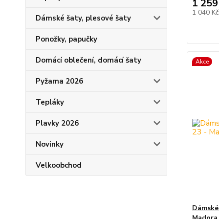
1 259
1 040 K
Dámské šaty, plesové šaty
Ponožky, papučky
Domácí oblečení, domácí šaty
Akce
Pyžama 2026
Tepláky
Plavky 2026
Novinky
Velkoobchod
Dámské 
Madora