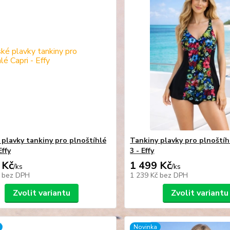
plavky tankiny pro plnoštíhlé
Tankiny plavky pro plnoštíh
Effy
3 - Effy
 Kč
1 499 Kč
/
ks
/
ks
č
bez DPH
1 239 Kč
bez DPH
Zvolit variantu
Zvolit variantu
Novinka