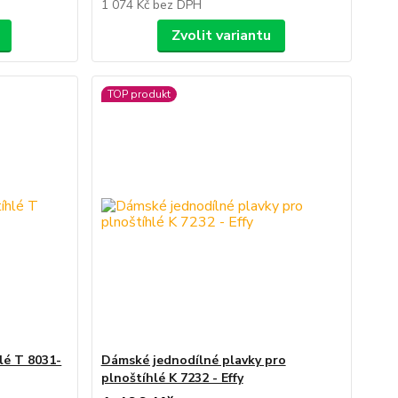
1 074 Kč
bez DPH
Zvolit variantu
TOP produkt
lé T 8031-
Dámské jednodílné plavky pro
plnoštíhlé K 7232 - Effy