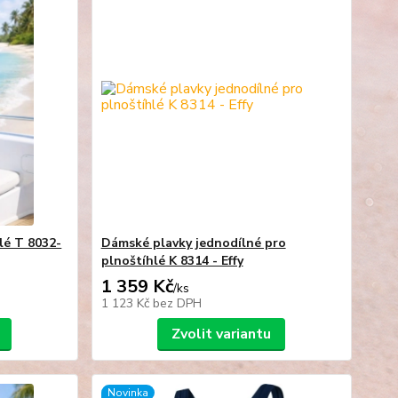
lé T 8032-
Dámské plavky jednodílné pro
plnoštíhlé K 8314 - Effy
1 359 Kč
/
ks
1 123 Kč
bez DPH
Zvolit variantu
Novinka