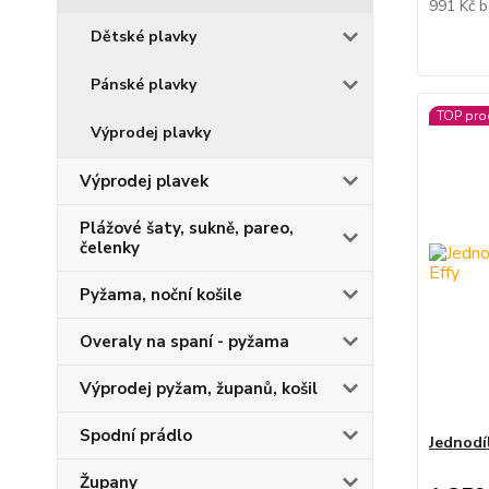
991 Kč
b
Dětské plavky
Pánské plavky
TOP pro
Výprodej plavky
Výprodej plavek
Plážové šaty, sukně, pareo,
čelenky
Pyžama, noční košile
Overaly na spaní - pyžama
Výprodej pyžam, županů, košil
Spodní prádlo
Jednodí
Župany