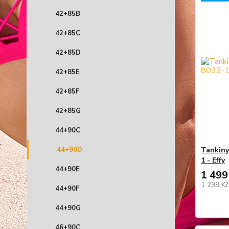
42+85B
42+85C
42+85D
42+85E
42+85F
42+85G
44+90C
44+90D
Tankiny
1 - Effy
44+90E
1 499
1 239 K
44+90F
44+90G
46+90C