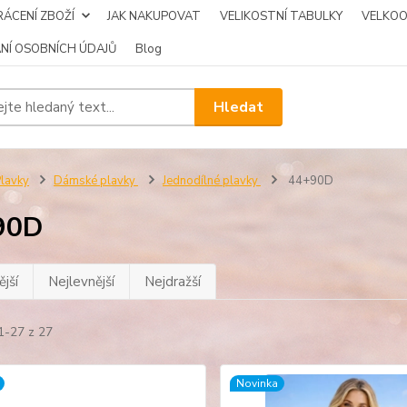
ÁCENÍ ZBOŽÍ
JAK NAKUPOVAT
VELIKOSTNÍ TABULKY
VELKO
NÍ OSOBNÍCH ÚDAJŮ
Blog
Hledat
lavky
Dámské plavky
Jednodílné plavky
44+90D
90D
jší
Nejlevnější
Nejdražší
1-27 z 27
Novinka