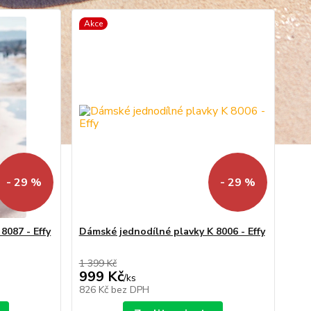
Akce
- 29 %
- 29 %
8087 - Effy
Dámské jednodílné plavky K 8006 - Effy
1 399 Kč
999 Kč
/
ks
826 Kč
bez DPH