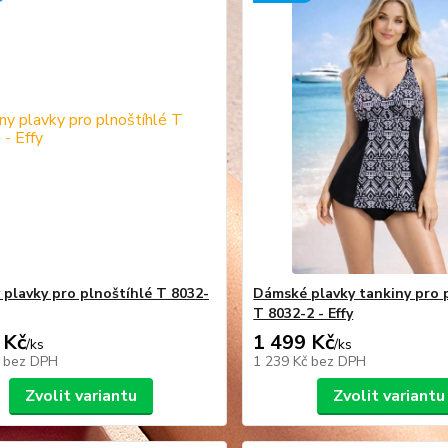
 plavky pro plnoštíhlé T 8032-
Dámské plavky tankiny pro 
T 8032-2 - Effy
 Kč
1 499 Kč
/
ks
/
ks
č
bez DPH
1 239 Kč
bez DPH
Zvolit variantu
Zvolit variantu