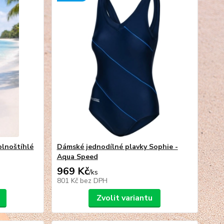
plnoštíhlé
Dámské jednodílné plavky Sophie -
Aqua Speed
969 Kč
/
ks
801 Kč
bez DPH
Zvolit variantu