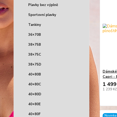
Plavky bez výplně
Sportovní plavky
Tankiny
36+70B
38+75B
38+75C
38+75D
Dámské 
40+80B
Capri - 
1 499
40+80C
1 239 K
40+80D
40+80E
40+80F
Novinka