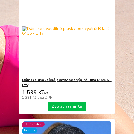
Dámské dvoudílné plavky bez výplně Rita D 6415 -
Effy
1 599 Kč
/
ks
1 321 Kč
bez DPH
Zvolit variantu
TOP produkt
Novinka