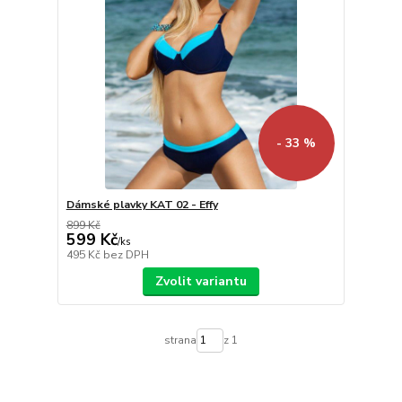
- 33 %
Dámské plavky KAT 02 - Effy
899 Kč
599 Kč
/
ks
495 Kč
bez DPH
Zvolit variantu
strana
z 1