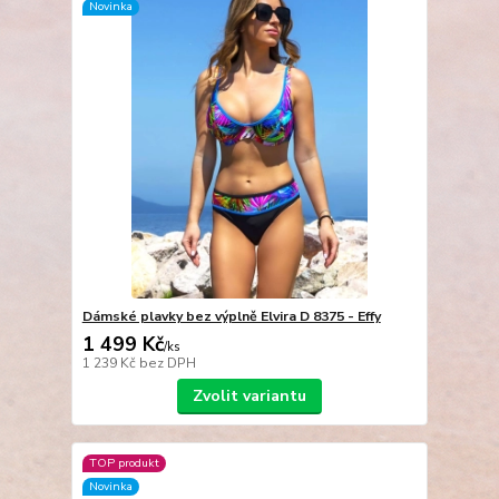
Novinka
Dámské plavky bez výplně Elvira D 8375 - Effy
1 499 Kč
/
ks
1 239 Kč
bez DPH
Zvolit variantu
TOP produkt
Novinka