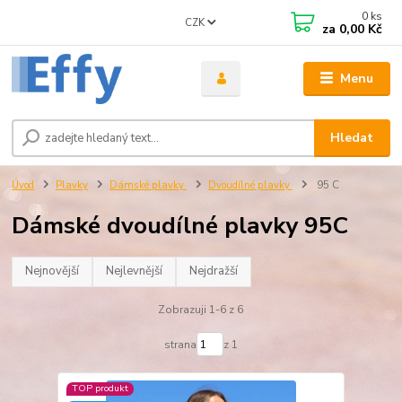
0
ks
CZK
za
0,00 Kč
Menu
Hledat
Úvod
Plavky
Dámské plavky
Dvoudílné plavky
95 C
Dámské dvoudílné plavky 95C
Nejnovější
Nejlevnější
Nejdražší
Zobrazuji 1-6 z 6
strana
z 1
TOP produkt