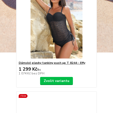
Dámské plavky tankiny push up T 8244 - Effy
1 299 Kč
/
ks
1 074 Kč
bez DPH
Zvolit variantu
Akce