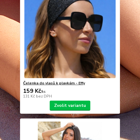
Čelenka do vlasů k plavkám - Effy
159 Kč
/
ks
131 Kč
bez DPH
Zvolit variantu