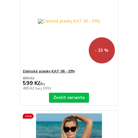
- 33 %
Dámské plavky KAT 06 - Effy
899 Kč
599 Kč
/
ks
495 Kč
bez DPH
Zvolit variantu
Akce