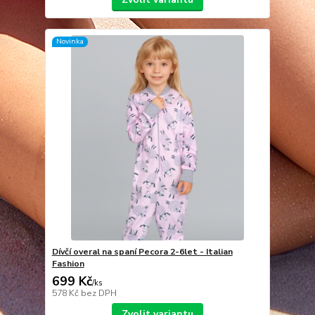
Novinka
Dívčí overal na spaní Pecora 2-6let - Italian
Fashion
699 Kč
/
ks
578 Kč
bez DPH
Zvolit variantu