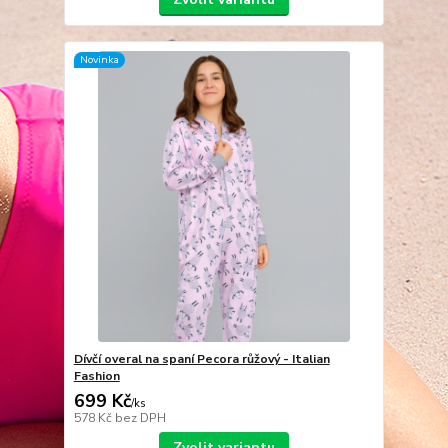
Novinka
Dívčí overal na spaní Pecora růžový - Italian
Fashion
699 Kč
/
ks
578 Kč
bez DPH
Zvolit variantu