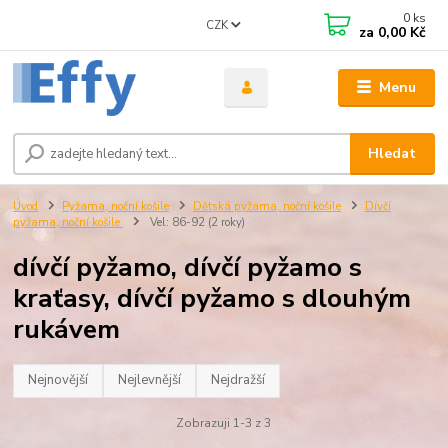
0
ks
CZK
za
0,00 Kč
Menu
Hledat
Úvod
Pyžama, noční košile
Dětská pyžama, noční košile
Dívčí
pyžama, noční košile
Vel: 86-92 (2 roky)
dívčí pyžamo, dívčí pyžamo s
kraťasy, dívčí pyžamo s dlouhým
rukávem
Nejnovější
Nejlevnější
Nejdražší
Zobrazuji 1-3 z 3