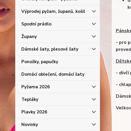
d
k
Výprodej pyžam, županů, košil
Spodní prádlo
Pánské
Župany
- pro 
Dámské šaty, plesové šaty
proved
Dětské
Ponožky, papučky
- dívčí
Domácí oblečení, domácí šaty
- chla
Pyžama 2026
Dámská
Tepláky
Velkoo
Plavky 2026
Novinky