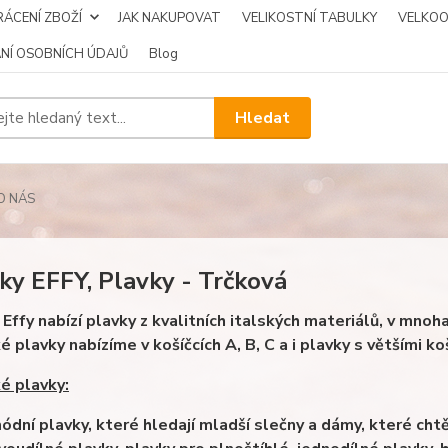
ÁCENÍ ZBOŽÍ
JAK NAKUPOVAT
VELIKOSTNÍ TABULKY
VELKO
NÍ OSOBNÍCH ÚDAJŮ
Blog
Hledat
O NÁS
ky EFFY, Plavky - Trčková
 Effy nabízí plavky z kvalitních italských materiálů, v mnoh
plavky nabízíme v košíčcích A, B, C a i plavky s většími košíčk
 plavky:
ódní plavky, které hledají mladší slečny a dámy, které chtěj