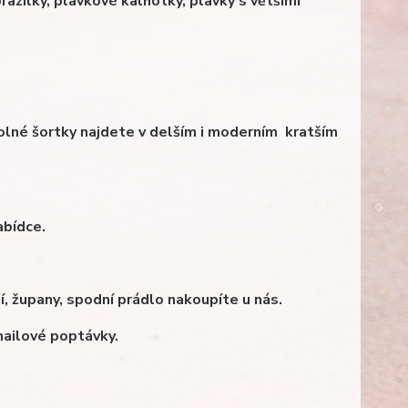
razilky, plavkové kalhotky, plavky s většími
 Volné šortky najdete v delším i moderním kratším
abídce.
 župany, spodní prádlo nakoupíte u nás.
ailové poptávky.