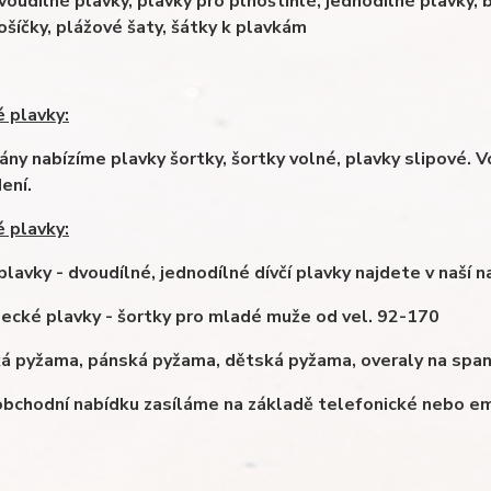
voudílné plavky, plavky pro plnoštíhlé, jednodílné plavky, b
ošíčky, plážové šaty, šátky k plavkám
 plavky:
pány nabízíme plavky šortky, šortky volné, plavky slipové.
ení.
 plavky:
 plavky - dvoudílné, jednodílné dívčí plavky najdete v naší n
pecké plavky - šortky pro mladé muže od vel. 92-170
 pyžama, pánská pyžama, dětská pyžama, overaly na spaní,
bchodní nabídku zasíláme na základě telefonické nebo em