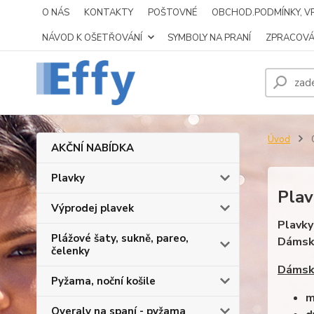
O NÁS
KONTAKTY
POŠTOVNÉ
OBCHOD.PODMÍNKY, VR
NÁVOD K OŠETŘOVÁNÍ
SYMBOLY NA PRANÍ
ZPRACOVÁ
Úvod
AKČNÍ NABÍDKA
Plavky
Plav
Výprodej plavek
Plavky
Plážové šaty, sukně, pareo,
Dámské 
čelenky
Dámské
Pyžama, noční košile
m
Overaly na spaní - pyžama