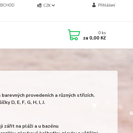
OBCHOD
Přihlášení
CZK
0
ks
za
0,00 Kč
a barevných provedeních a různých střizích.
y D, E, F, G, H, I, J.
i zářit na pláži a u bazénu