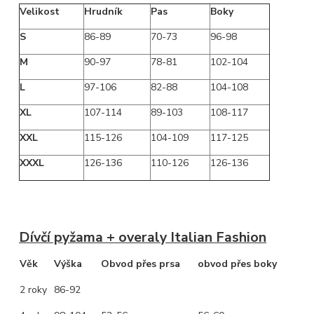
Velikost
Hrudník
Pas
Boky
S
86-89
70-73
96-98
M
90-97
78-81
102-104
L
97-106
82-88
104-108
XL
107-114
89-103
108-117
XXL
115-126
104-109
117-125
XXXL
126-136
110-126
126-136
Dívčí pyžama + overaly Italian Fashion
Věk
Výška
Obvod přes prsa
obvod přes boky
2 roky
86-92