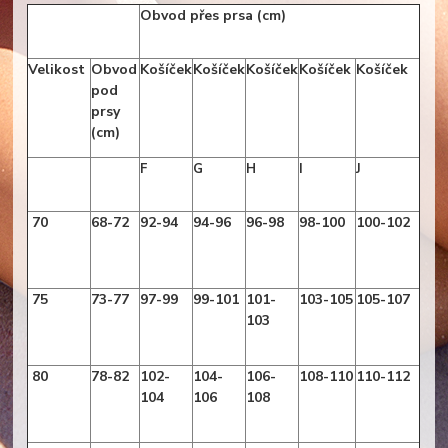
Obvod přes prsa (cm)
Velikost
Obvod
Košíček
Košíček
Košíček
Košíček
Košíček
pod
prsy
(cm)
F
G
H
I
J
70
68-72
92-94
94-96
96-98
98-100
100-102
75
73-77
97-99
99-101
101-
103-105
105-107
103
80
78-82
102-
104-
106-
108-110
110-112
104
106
108