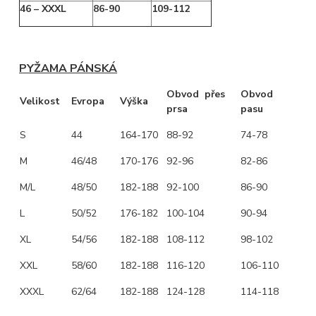
46 – XXXL
86-90
109-112
PYŽAMA PÁNSKÁ
Obvod přes
Obvod
Velikost
Evropa
Výška
prsa
pasu
S
44
164-170
88-92
74-78
M
46/48
170-176
92-96
82-86
M/L
48/50
182-188
92-100
86-90
L
50/52
176-182
100-104
90-94
XL
54/56
182-188
108-112
98-102
XXL
58/60
182-188
116-120
106-110
XXXL
62/64
182-188
124-128
114-118