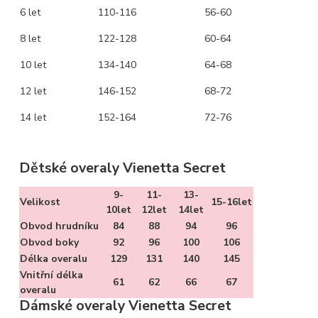
6 let
110-116
56-60
8 let
122-128
60-64
10 let
134-140
64-68
12 let
146-152
68-72
14 let
152-164
72-76
Dětské overaly Vienetta Secret
9-
11-
13-
Velikost
15-16let
10let
12let
14let
Obvod hrudníku
84
88
94
96
Obvod boky
92
96
100
106
Délka overalu
129
131
140
145
Vnitřní délka
61
62
66
67
overalu
Dámské overaly Vienetta Secret