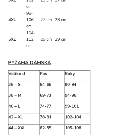
3XL
102
25 cm
27 cm
cm
98-
4XL
106
27 cm
28 cm
cm
104-
5XL
112
29 cm
29 cm
cm
PYŽAMA DÁMSKÁ
Velikost
Pas
Boky
36 – S
64-68
90-94
38 – M
69-73
94-98
40 – L
74-77
99-101
42 – XL
78-81
102-104
44 – XXL
82-85
105-108