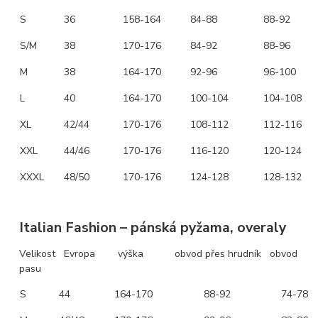
S
36
158-164
84-88
88-92
S/M
38
170-176
84-92
88-96
M
38
164-170
92-96
96-100
L
40
164-170
100-104
104-108
XL
42/44
170-176
108-112
112-116
XXL
44/46
170-176
116-120
120-124
XXXL
48/50
170-176
124-128
128-132
Italian Fashion – pánská pyžama, overaly
Velikost Evropa výška obvod přes hrudník obvod
pasu
S
44
164-170
88-92
74-78