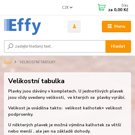
0
ks
CZK
za
0,00 Kč
Menu
Hledat
Úvod
VELIKOSTNÍ TABULKY
Velikostní tabulka
Plavky jsou dávány v kompletech. U jednotlivých plavek
jsou vždy uvedeny velikosti, ve kterých se plavky vyrábí.
Velikost je uváděna takto: velikost kalhotek+ velikost
podprsenky.
U některých plavek je možná výměna kalhotek za větší
nebo menší , ale jen na základě dohody.