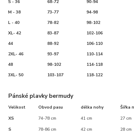
S - 36
68-72
90-94
M - 38
73-77
94-98
L - 40
78-82
98-102
XL- 42
83-87
102-106
44
88-92
106-110
2XL- 46
93-97
110-114
48
98-102
114-118
3XL- 50
103-107
118-122
Pánské plavky bermudy
Velikost
Obvod pasu
délka nohy
Šířka 
XS
74-78 cm
41 cm
27 cm
S
78-86 cm
42 cm
28 cm