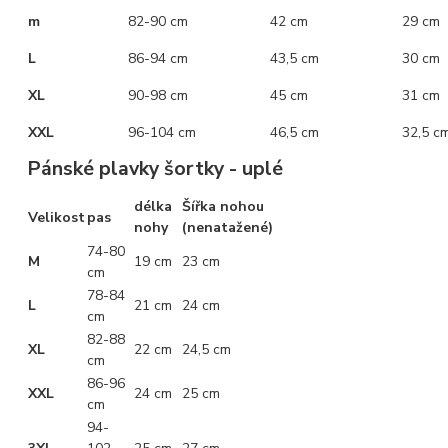
m
82-90 cm
42 cm
29 cm
L
86-94 cm
43,5 cm
30 cm
XL
90-98 cm
45 cm
31 cm
XXL
96-104 cm
46,5 cm
32,5 c
Pánské plavky šortky - uplé
délka
Šířka nohou
Velikost
pas
nohy
(nenatažené)
74-80
M
19 cm
23 cm
cm
78-84
L
21 cm
24 cm
cm
82-88
XL
22 cm
24,5 cm
cm
86-96
XXL
24 cm
25 cm
cm
94-