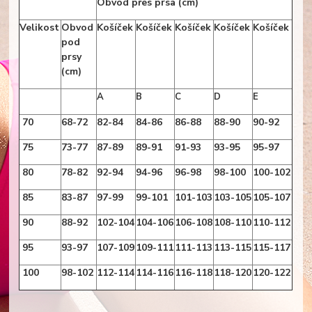
Obvod přes prsa (cm)
Velikost
Obvod
Košíček
Košíček
Košíček
Košíček
Košíček
pod
prsy
(cm)
A
B
C
D
E
70
68-72
82-84
84-86
86-88
88-90
90-92
75
73-77
87-89
89-91
91-93
93-95
95-97
80
78-82
92-94
94-96
96-98
98-100
100-102
85
83-87
97-99
99-101
101-103
103-105
105-107
90
88-92
102-104
104-106
106-108
108-110
110-112
95
93-97
107-109
109-111
111-113
113-115
115-117
100
98-102
112-114
114-116
116-118
118-120
120-122