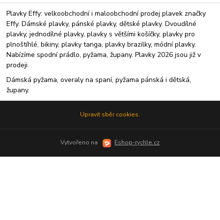
Plavky Effy: velkoobchodní i maloobchodní prodej plavek značky
Effy. Dámské plavky, pánské plavky, dětské plavky. Dvoudílné
plavky, jednodílné plavky, plavky s většími košíčky, plavky pro
plnoštíhlé, bikiny, plavky tanga, plavky brazilky, módní plavky.
Nabízíme spodní prádlo, pyžama, župany. Plavky 2026 jsou již v
prodeji.
Dámská pyžama, overaly na spaní, pyžama pánská i dětská,
župany.
Upravit sběr cookies.
Vytvořeno na
Eshop-rychle.cz