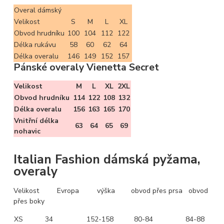
Overal dámský
Velikost
S
M
L
XL
Obvod hrudníku
100
104
112
122
Délka rukávu
58
60
62
64
Délka overalu
146
149
152
157
Pánské overaly Vienetta Secret
Velikost
M
L
XL
2XL
Obvod hrudníku
114
122
108
132
Délka overalu
156
163
165
170
Vnitřní délka
63
64
65
69
nohavic
I
talian
Fashion dámská pyžama,
overaly
Velikost Evropa výška obvod přes prsa obvod
přes boky
XS
34
152-158
80-84
84-88