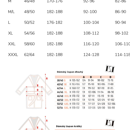
M
46/48
170-176
92-96
82-86
M/L
48/50
182-188
92-100
86-90
L
50/52
176-182
100-104
90-94
XL
54/56
182-188
108-112
98-102
XXL
58/60
182-188
116-120
106-11
XXXL
62/64
182-188
124-128
114-11