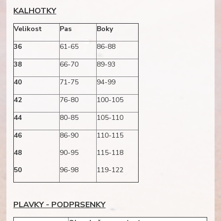
KALHOTKY
Velikost
Pas
Boky
36
61-65
86-88
38
66-70
89-93
40
71-75
94-99
42
76-80
100-105
44
80-85
105-110
46
86-90
110-115
48
90-95
115-118
50
96-98
119-122
PLAVKY - PODPRSENKY