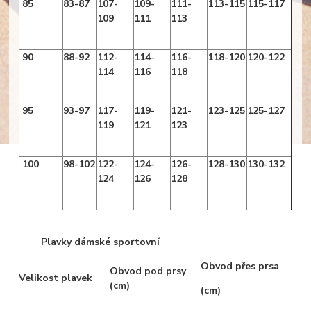
85
83-87
107-
109-
111-
113-115
115-117
109
111
113
90
88-92
112-
114-
116-
118-120
120-122
114
116
118
95
93-97
117-
119-
121-
123-125
125-127
119
121
123
100
98-102
122-
124-
126-
128-130
130-132
124
126
128
Plavky dámské sportovní
Obvod přes prsa
Obvod pod prsy
Velikost plavek
(cm)
(cm)