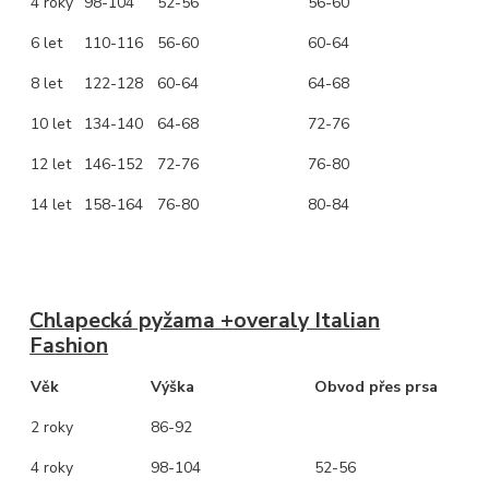
4 roky
98-104
52-56
56-60
6 let
110-116
56-60
60-64
8 let
122-128
60-64
64-68
10 let
134-140
64-68
72-76
12 let
146-152
72-76
76-80
14 let
158-164
76-80
80-84
Chlapecká pyžama +overaly Italian
Fashion
Věk
Výška
Obvod přes prsa
2 roky
86-92
4 roky
98-104
52-56