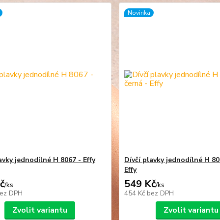
Novinka
avky jednodílné H 8067 - Effy
Dívčí plavky jednodílné H 80
Effy
č
549 Kč
/
ks
/
ks
ez DPH
454 Kč
bez DPH
Zvolit variantu
Zvolit variantu