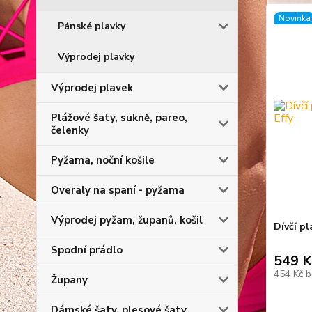
Novinka
Pánské plavky
Výprodej plavky
Výprodej plavek
Plážové šaty, sukně, pareo,
čelenky
Pyžama, noční košile
Overaly na spaní - pyžama
Výprodej pyžam, županů, košil
Dívčí pl
Spodní prádlo
549 K
454 Kč
b
Župany
Dámské šaty, plesové šaty