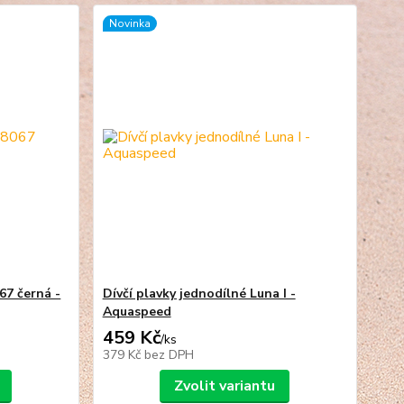
Novinka
67 černá -
Dívčí plavky jednodílné Luna I -
Aquaspeed
459 Kč
/
ks
379 Kč
bez DPH
Zvolit variantu