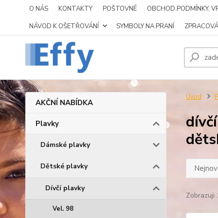
O NÁS
KONTAKTY
POŠTOVNÉ
OBCHOD.PODMÍNKY, VR
NÁVOD K OŠETŘOVÁNÍ
SYMBOLY NA PRANÍ
ZPRACOVÁ
Úvod
P
AKČNÍ NABÍDKA
dívč
Plavky
děts
Dámské plavky
Dětské plavky
Nejnově
Dívčí plavky
Zobrazuji 
Vel. 98