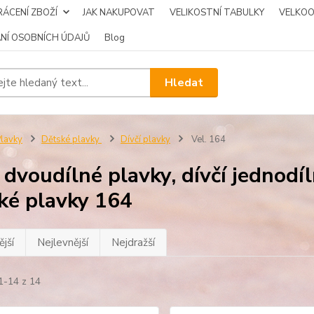
ÁCENÍ ZBOŽÍ
JAK NAKUPOVAT
VELIKOSTNÍ TABULKY
VELKO
NÍ OSOBNÍCH ÚDAJŮ
Blog
Hledat
lavky
Dětské plavky
Dívčí plavky
Vel. 164
í dvoudílné plavky, dívčí jednodíl
ké plavky 164
jší
Nejlevnější
Nejdražší
1-14 z 14