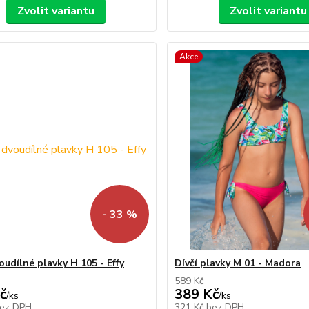
Zvolit variantu
Zvolit variantu
Akce
- 33 %
oudílné plavky H 105 - Effy
Dívčí plavky M 01 - Madora
589 Kč
č
389 Kč
/
ks
/
ks
ez DPH
321 Kč
bez DPH