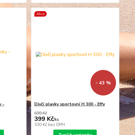
Akce
- 43 %
y -
Dívčí plavky sportovní H 300 - Effy
699 Kč
399 Kč
/
ks
330 Kč
bez DPH