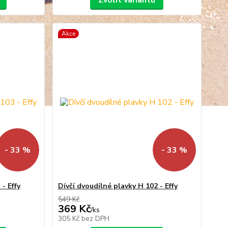
Zvolit variantu
Akce
- 33 %
- 33 %
 - Effy
Dívčí dvoudílné plavky H 102 - Effy
549 Kč
369 Kč
/
ks
305 Kč
bez DPH