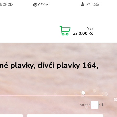
OBCHOD
Přihlášení
CZK
0
ks
za
0,00 Kč
né plavky, dívčí plavky 164,
strana
z 1