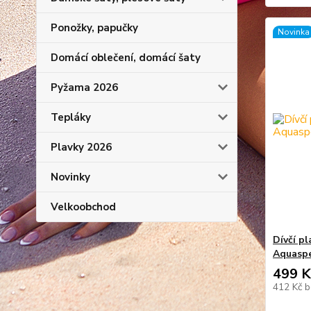
Ponožky, papučky
Novinka
Domácí oblečení, domácí šaty
Pyžama 2026
Tepláky
Plavky 2026
Novinky
Velkoobchod
Dívčí pl
Aquasp
499 K
412 Kč
b