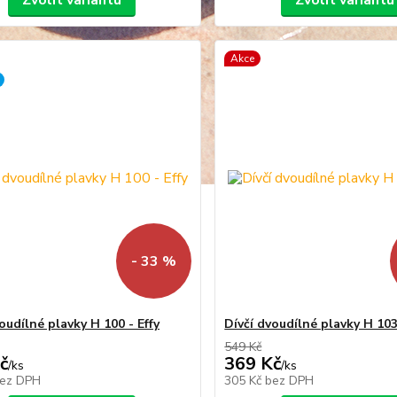
Zvolit variantu
Zvolit variantu
Akce
- 33 %
oudílné plavky H 100 - Effy
Dívčí dvoudílné plavky H 103
549 Kč
č
369 Kč
/
ks
/
ks
ez DPH
305 Kč
bez DPH