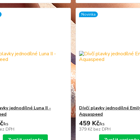
Novinka
avky jednodílné Luna II -
Dívčí plavky jednodílné Emil
eed
Aquaspeed
č
459 Kč
/
ks
/
ks
ez DPH
379 Kč
bez DPH