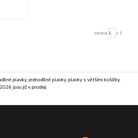
strana
z 1
lné plavky, jednodílné plavky, plavky s většími košíčky,
026 jsou již v prodeji.