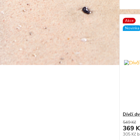
Akce
Novinka
Dívčí dv
549 Kč
369 K
305 Kč
b