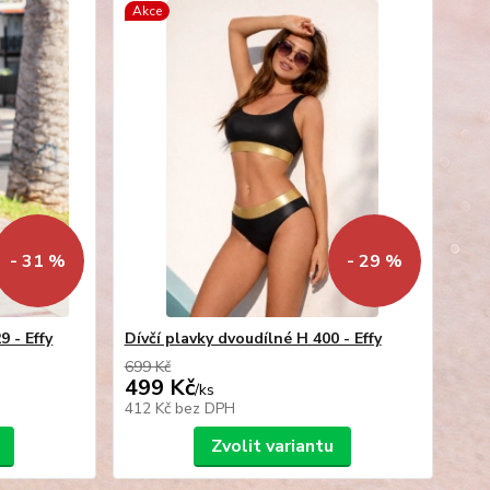
Akce
- 31 %
- 29 %
9 - Effy
Dívčí plavky dvoudílné H 400 - Effy
699 Kč
499 Kč
/
ks
412 Kč
bez DPH
Zvolit variantu