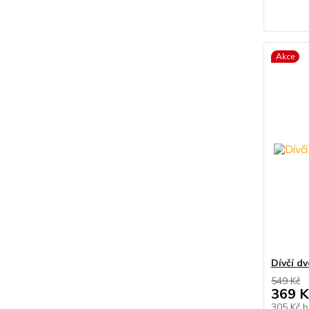
Akce
Dívčí dv
549 Kč
369 K
305 Kč
b