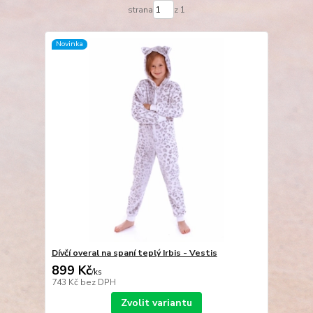
strana
z 1
Novinka
Dívčí overal na spaní teplý Irbis - Vestis
899 Kč
/
ks
743 Kč
bez DPH
Zvolit variantu