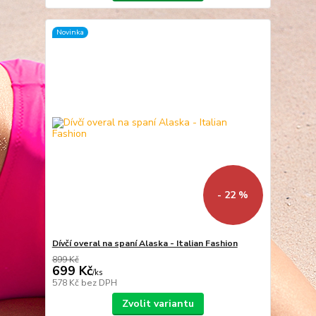
Novinka
- 22 %
Dívčí overal na spaní Alaska - Italian Fashion
899 Kč
699 Kč
/
ks
578 Kč
bez DPH
Zvolit variantu