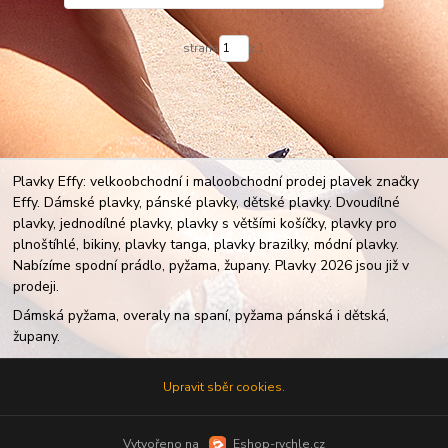
strana
z 1
Plavky Effy: velkoobchodní i maloobchodní prodej plavek značky
Effy. Dámské plavky, pánské plavky, dětské plavky. Dvoudílné
plavky, jednodílné plavky, plavky s většími košíčky, plavky pro
plnoštíhlé, bikiny, plavky tanga, plavky brazilky, módní plavky.
Nabízíme spodní prádlo, pyžama, župany. Plavky 2026 jsou již v
prodeji.
Dámská pyžama, overaly na spaní, pyžama pánská i dětská,
župany.
Upravit sběr cookies.
Vytvořeno na
Eshop-rychle.cz