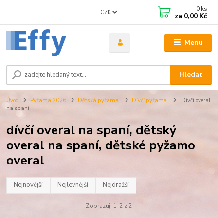
0
ks
CZK
za
0,00 Kč
Menu
Hledat
Úvod
Pyžama 2026
Dětská pyžama
Dívčí pyžama
Dívčí overal
na spaní
dívčí overal na spaní, dětský
overal na spaní, dětské pyžamo
overal
Nejnovější
Nejlevnější
Nejdražší
Zobrazuji 1-2 z 2