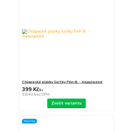
Chlapecké plavky šortky Finn III. - Aqauspeed
399 Kč
/
ks
330 Kč
bez DPH
Zvolit variantu
Novinka