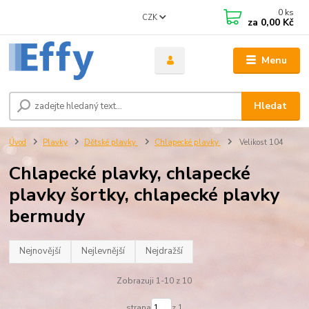
0
ks
CZK
za
0,00 Kč
Menu
Hledat
Úvod
Plavky
Dětské plavky
Chlapecké plavky
Velikost 104
Chlapecké plavky, chlapecké
plavky šortky, chlapecké plavky
bermudy
Nejnovější
Nejlevnější
Nejdražší
Zobrazuji 1-10 z 10
strana
z 1