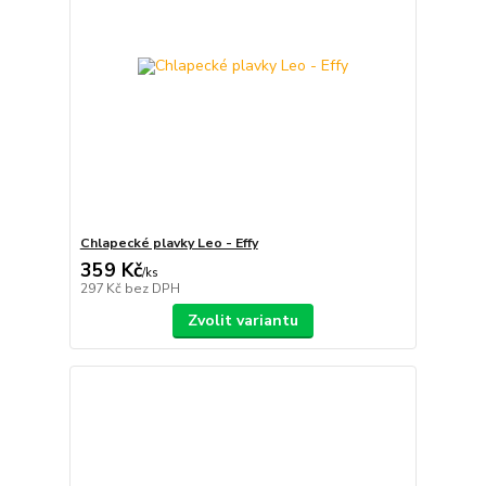
Chlapecké plavky Leo - Effy
359 Kč
/
ks
297 Kč
bez DPH
Zvolit variantu