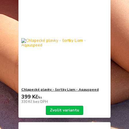
Chlapecké plavky - šortky Liam - Aqauspeed
399 Kč
/
ks
330 Kč
bez DPH
Zvolit variantu