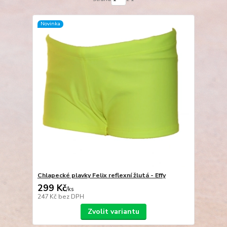
Novinka
Chlapecké plavky Felix reflexní žlutá - Effy
299 Kč
/
ks
247 Kč
bez DPH
Zvolit variantu