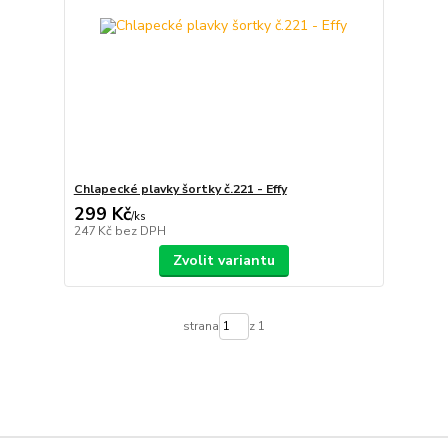
Chlapecké plavky šortky č.221 - Effy
299 Kč
/
ks
247 Kč
bez DPH
Zvolit variantu
strana
z 1