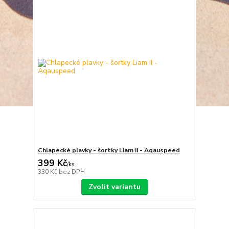
Chlapecké plavky - šortky Liam II - Aqauspeed
399 Kč
/
ks
330 Kč
bez DPH
Zvolit variantu