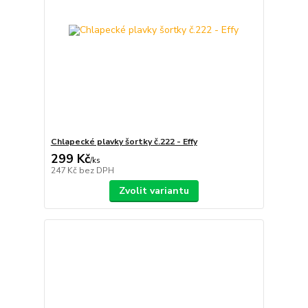
Chlapecké plavky šortky č.222 - Effy
299 Kč
/
ks
247 Kč
bez DPH
Zvolit variantu