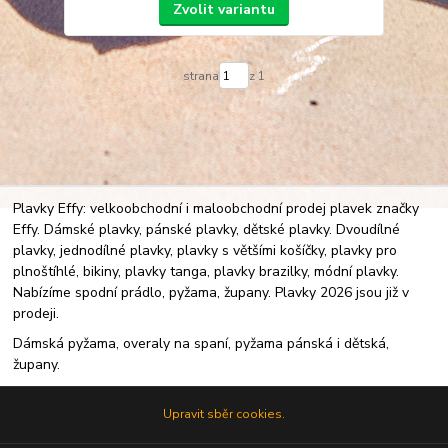
Zvolit variantu
strana
z 1
Plavky Effy: velkoobchodní i maloobchodní prodej plavek značky
Effy. Dámské plavky, pánské plavky, dětské plavky. Dvoudílné
plavky, jednodílné plavky, plavky s většími košíčky, plavky pro
plnoštíhlé, bikiny, plavky tanga, plavky brazilky, módní plavky.
Nabízíme spodní prádlo, pyžama, župany. Plavky 2026 jsou již v
prodeji.
Dámská pyžama, overaly na spaní, pyžama pánská i dětská,
župany.
Upravit sběr cookies.