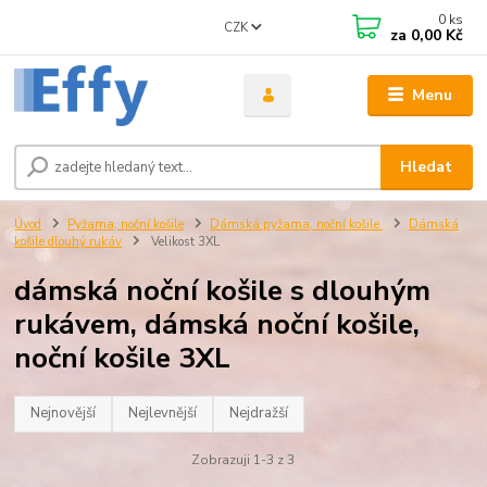
0
ks
CZK
za
0,00 Kč
Menu
Hledat
Úvod
Pyžama, noční košile
Dámská pyžama, noční košile
Dámská
košile dlouhý rukáv
Velikost 3XL
dámská noční košile s dlouhým
rukávem, dámská noční košile,
noční košile 3XL
Nejnovější
Nejlevnější
Nejdražší
Zobrazuji 1-3 z 3