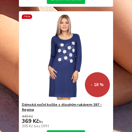
Akce
- 18 %
Dámská noční košile s dlouhým rukávem 397 -
Regina
449 Kč
369 Kč
/
ks
305 Kč
bez DPH