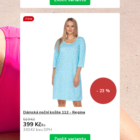
Akce
- 23 %
Dámská noční košile 112 - Regina
519 Kč
399 Kč
/
ks
330 Kč
bez DPH
Zvolit variantu