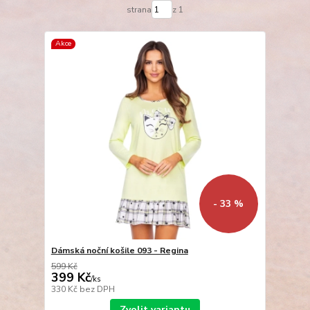
strana
z 1
Akce
- 33 %
Dámská noční košile 093 - Regina
599 Kč
399 Kč
/
ks
330 Kč
bez DPH
Zvolit variantu