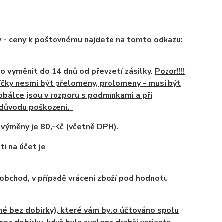
ky - ceny k poštovnému najdete na tomto odkazu:
bo vyměnit do 14 dnů
od převzetí zásilky.
Pozor!!!!
ošíčky nesmí být přelomeny, prolomeny - musí být
obálce jsou v rozporu s podmínkami a při
z důvodu poškození.
a výměny je
80,-Kč
(včetně DPH).
i na účet je
obchod, v případě vrácení zboží pod hodnotu
vné bez dobírky), které vám bylo účtováno spolu