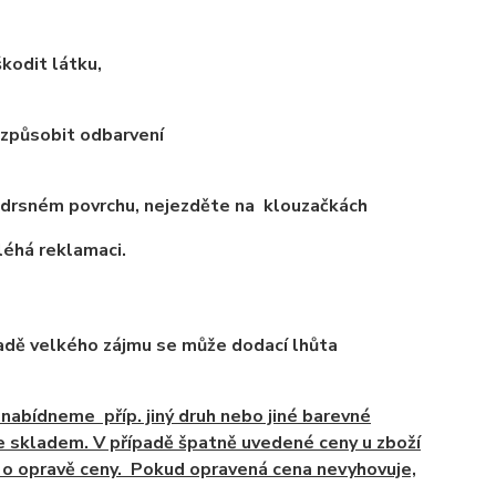
škodit
látku,
 způsobit
odbarvení
 drsném povrchu,
nejezděte na klouzačkách
léhá reklamaci.
padě velkého zájmu se
může dodací lhůta
nabídneme příp. jiný
druh nebo jiné barevné
 skladem. V případě špatně uvedené ceny u zboží
o opravě ceny. Pokud opravená cena nevyhovuje,