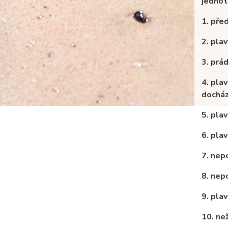
jednot
1. pře
2. pla
3. prá
4. pla
docház
5. pla
6. pla
7. nepo
8. nep
9. pla
10. ne