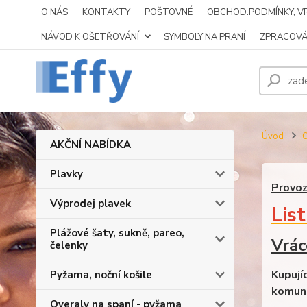
O NÁS
KONTAKTY
POŠTOVNÉ
OBCHOD.PODMÍNKY, VR
NÁVOD K OŠETŘOVÁNÍ
SYMBOLY NA PRANÍ
ZPRACOVÁ
Úvod
AKČNÍ NABÍDKA
Plavky
Provoz
Výprodej plavek
List
Plážové šaty, sukně, pareo,
Vrác
čelenky
Kupují
Pyžama, noční košile
komuni
Overaly na spaní - pyžama