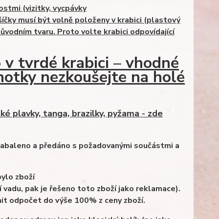
ostmi (vizitky, vycpávky
íčky musí být volně položeny v krabici (plastový
ůvodním tvaru. Proto volte krabici odpovídající
o v tvrdé
krabici – vhodné
alhotky nezkoušejte na holé
é plavky, tanga, brazilky, pyžama - zde
 zabaleno a předáno s požadovanými
součástmi a
bylo zboží
 vadu, pak je řešeno toto zboží jako
reklamace).
nit odpočet do výše 100% z ceny zboží.