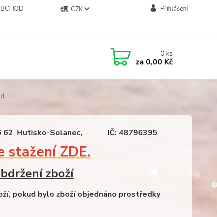
OBCHOD
Přihlášení
CZK
0
ks
za
0,00 Kč
od
6 62 Hutisko-Solanec,
IČ: 48796395
ke stažení ZDE.
bdržení zboží
oží, pokud bylo zboží objednáno
prostředky