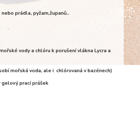
k nebo
prádla, pyžam,županů..
í mořské vody a
chlóru k porušení vlákna Lycra a
ůsobí mořská
voda, ale i chlórovaná v bazénech)
 gelový prací prášek