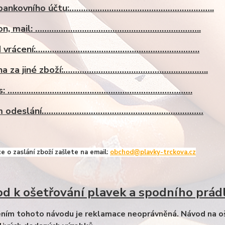
o bankovního účtu:……………………………………………………..
fon, mail: ……………………………………………………………..
d vrácení:…………………………………………………………….
na za jiné zboží:……………………………………………………..
is: …………………………………………………………………….
m odeslání……………………………………………………………
e o zaslání zboží zašlete na email:
obchod@plavky-trckova.cz
d k ošetřování plavek a spodního prád
ním tohoto návodu je reklamace neoprávněná. Návod na oše