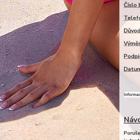
Čísl
Tele
Důvo
Výmě
Podp
Datu
Informac
Návo
Poruše