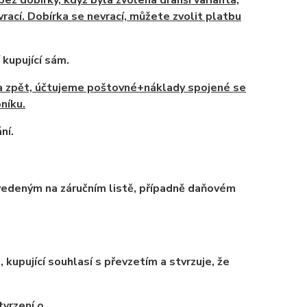
bez dobírky,
když byla zvolena
drahší varianta,
vrací. Dobírka se nevrací, můžete zvolit platbu
 kupující sám.
na zpět, účtujeme poštovné+náklady spojené se
oníku
.
ní.
 uvedeným na záručním listě, případně daňovém
kupující souhlasí s převzetím a stvrzuje, že
tvrzení o