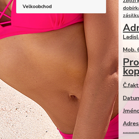
Zboží 
Velkoobchod
dobírk
zásilku
Adr
Ladis
Mob. 
Pro
kop
Č.fa
Datum
Jmé
Adre
………