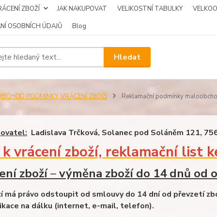
ÁCENÍ ZBOŽÍ
JAK NAKUPOVAT
VELIKOSTNÍ TABULKY
VELKO
NÍ OSOBNÍCH ÚDAJŮ
Blog
Hledat
OBCHOD.PODMÍNKY, VRÁCENÍ ZBOŽÍ
Reklamační podmínky maloobch
ovatel:
Ladislava Trčková, Solanec pod Soláněm 121,
75
 k vrácení zboží, reklamační list 
ení zboží
–
výměna zboží do 14 dnů od o
cí má právo odstoupit od smlouvy do 14 dní od převzetí zb
kace na dálku (internet, e-mail, telefon).