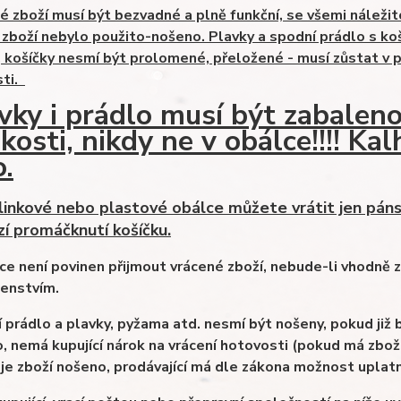
é zboží musí být bezvadné a plně funkční, se všemi náležit
a zboží nebylo použito-nošeno. Plavky a spodní prádlo s koš
, košíčky nesmí být prolomené, přeložené - musí zůstat v p
sti.
vky i prádlo musí být zabalen
ikosti, nikdy ne v obálce!!!! K
o.
linkové nebo plastové obálce můžete vrátit jen pánsk
zí promáčknutí košíčku.
ce není povinen přijmout vrácené zboží, nebude-li vhodně
šenstvím.
 prádlo a plavky, pyžama atd. nesmí být nošeny, pokud již 
, nemá kupující nárok na vrácení hotovosti (pokud má zboží
je zboží nošeno, prodávající má dle zákona možnost uplat