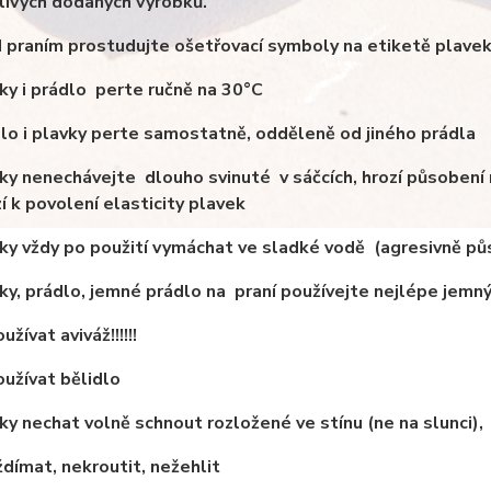
livých dodaných výrobků.
d praním prostudujte ošetřovací symboly na etiketě plave
vky i prádlo perte ručně na 30°C
dlo i plavky perte samostatně, odděleně od jiného prádla
vky nenechávejte dlouho svinuté v sáčcích, hrozí působen
í k povolení elasticity plavek
vky vždy po použití vymáchat ve sladké vodě (agresivně p
vky, prádlo, jemné prádlo na
praní používejte nejlépe jemný
užívat aviváž!!!!!!
oužívat bělidlo
vky nechat volně schnout rozložené ve stínu (ne na slunci),
ždímat, nekroutit, nežehlit