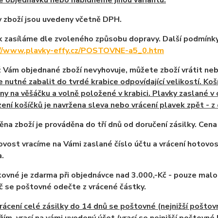
e objednávku nebo nabídneme jinou variantu.
y zboží jsou uvedeny včetně DPH.
ík zasíláme dle zvoleného způsobu dopravy. Další podmín
://www.plavky-effy.cz/POSTOVNE-a5_0.htm
ž Vám objednané zboží nevyhovuje, můžete zboží vrátit ne
je nutné zabalit do tvrdé krabice odpovídající velikostí. K
ny na věšáčku a volně položené v krabici. Plavky zaslané v 
ení košíčků je navržena sleva nebo vrácení plavek zpět - 
ěna zboží je prováděna do tří dnů od doručení zásilky. Cen
ovost vracíme na Vámi zaslané číslo účtu a vrácení hotovost
a.
tovné je zdarma při objednávce nad 3.000,-Kč - pouze malo
 se poštovné odečte z vrácené částky.
vrácení celé zásilky do 14 dnů se poštovné (nejnižší pošto