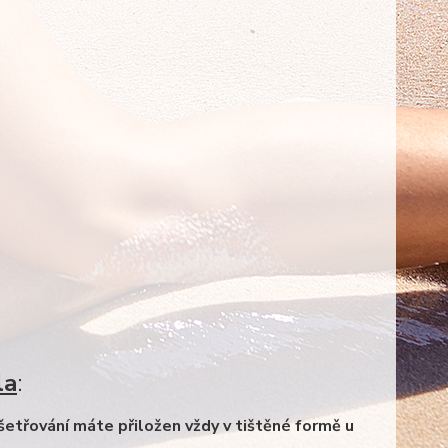
la
:
třování máte přiložen vždy v tištěné formě u