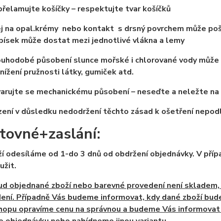
přelamujte košíčky – respektujte tvar košíčků
ej na opal.krémy nebo kontakt s drsný povrchem může po
písek může dostat mezi jednotlivé vlákna a lemy
ouhodobé působení slunce mořské i chlorované vody může
nížení pružnosti látky, gumiček atd.
arujte se mechanickému působení – neseďte a neležte na
ení v důsledku nedodržení těchto zásad k ošetření nepod
tovné+zaslání:
ží odesíláme od 1-do 3 dnů od obdržení objednávky. V pří
užit.
ud objednané zboží nebo barevné provedení není skladem, 
ení. Případně Vás budeme informovat, kdy dané zboží
bude
hopu opravíme cenu na správnou a budeme Vás informovat 