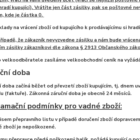
žím, vrací na vámi uvedený účet (vrací se nejnižší poštovné 
hradí kupující). Vrátíte jen část
zásilky, pak se poštovné
ne
, kde je částka 0.
lady na vrácení zboží od kupujícího k prodávajícímu si hradí
případě, že zákazník nevyzvedne zásilku a nám bude vráce
ím zásilky zákazníkovi dle zákona § 2913 Občanského zák
o velkoodběratele zasíláme velkoobchodní ceník na vyžádá
ční doba
í doba začíná běžet od převzetí zboží kupujícím, tj. dnem
u (faktuře). Zákonná záruční doba je obecně 24 měsíců.
amační podmínky pro vadné zboží:
isem přepravního listu v případě doručení zboží dopravcem, 
 zboží je nepoškozené.
mu přepravce předá poškozený balík, požádá kupující o po