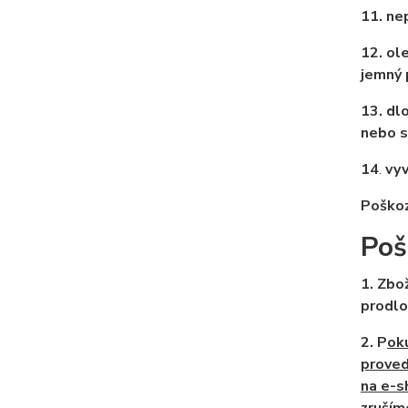
11. ne
12. ol
jemný 
13. dl
nebo s
14
.
vyv
Poškoz
Poš
1
. Zbo
prodlo
2. P
ok
proved
na e-s