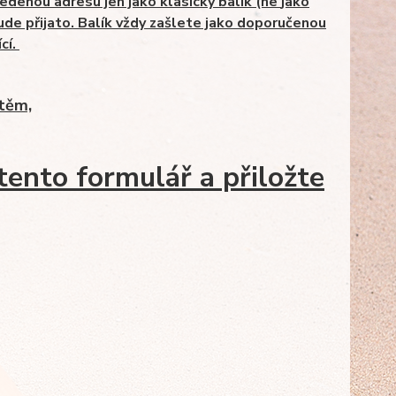
vedenou adresu jen jako klasický balík (ne
jako
ude přijato. Balík vždy zašlete jako doporučenou
cí.
štěm,
tento formulář a přiložte