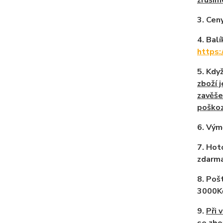
zruším
3. Cen
4. Bal
https
5. Kdy
zboží 
zavěše
poškoz
6. Vým
7. Hot
zdarm
8. Poš
3000Kč
9.
Při 