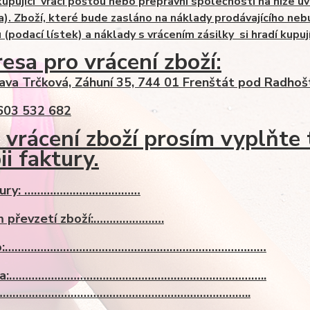
kupující vrací poštou nebo přepravní společností na níže u
a). Zboží, které bude zasláno na náklady prodávajícího neb
 (podací lístek) a náklady s vrácením zásilky si hradí kupují
esa pro vrácení zboží:
lava Trčková, Záhuní 35, 744 01 Frenštát pod Radho
603 532 682
 vrácení zboží prosím vyplňte 
ii faktury.
ktury: ………………………………
 převzetí zboží:………………….
no:………………………………………………………………………
sa:……………………………………………………………………..
……………………………………………………………………..