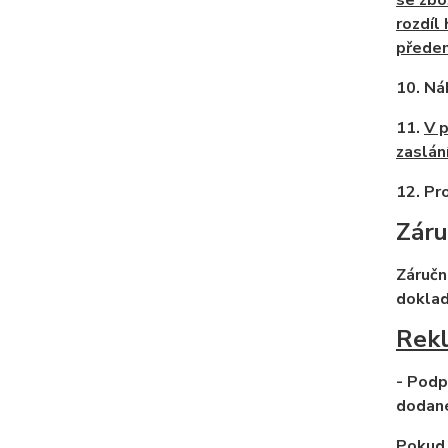
se
zbo
rozdíl 
předem
10. Nák
11.
V 
zaslán
12. Pr
Záru
Záručn
doklad
Rekl
- Podp
dodané
Pokud 