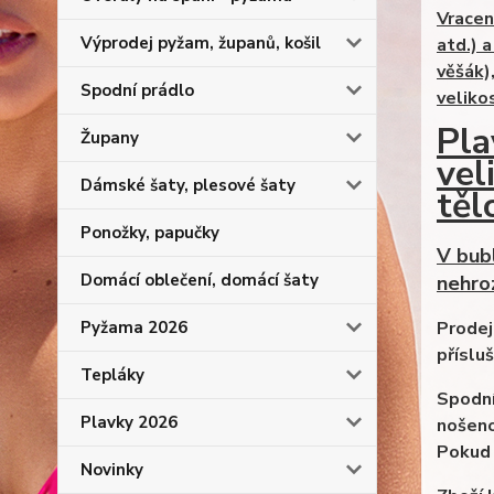
Vracen
Výprodej pyžam, županů, košil
atd.) 
věšák)
Spodní prádlo
veliko
Pla
Župany
vel
Dámské šaty, plesové šaty
těl
Ponožky, papučky
V bub
Domácí oblečení, domácí šaty
nehro
Pyžama 2026
Prodej
příslu
Tepláky
Spodní
Plavky 2026
nošeno
Pokud 
Novinky