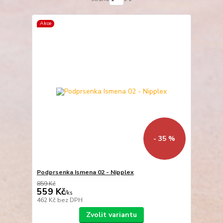
Akce
- 35 %
Podprsenka Ismena 02 - Nipplex
859 Kč
559 Kč
/
ks
462 Kč
bez DPH
Zvolit variantu