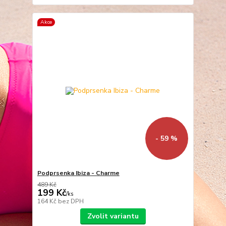
Akce
- 59 %
Podprsenka Ibiza - Charme
489 Kč
199 Kč
/
ks
164 Kč
bez DPH
Zvolit variantu