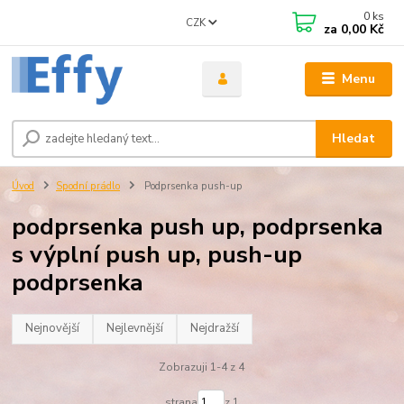
0
ks
CZK
za
0,00 Kč
Menu
Hledat
Úvod
Spodní prádlo
Podprsenka push-up
podprsenka push up, podprsenka
s výplní push up, push-up
podprsenka
Nejnovější
Nejlevnější
Nejdražší
Zobrazuji 1-4 z 4
strana
z 1