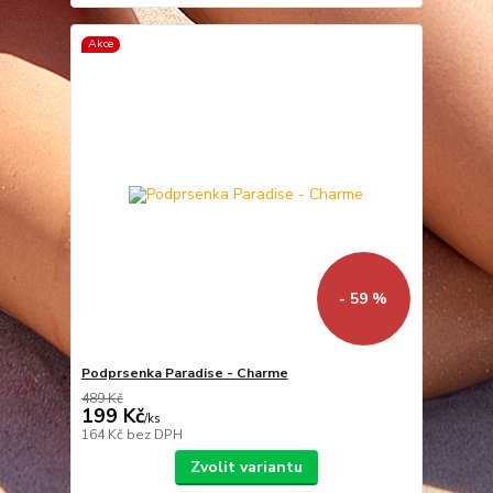
Akce
- 59 %
Podprsenka Paradise - Charme
489 Kč
199 Kč
/
ks
164 Kč
bez DPH
Zvolit variantu