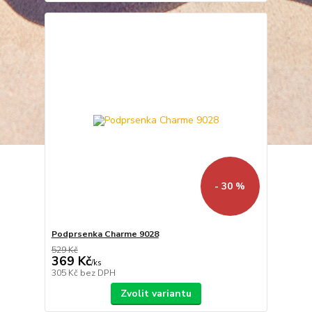
- 30 %
Podprsenka Charme 9028
529 Kč
369 Kč
/
ks
305 Kč
bez DPH
Zvolit variantu