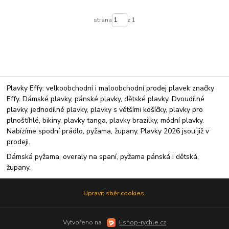
strana
z 1
Plavky Effy: velkoobchodní i maloobchodní prodej plavek značky
Effy. Dámské plavky, pánské plavky, dětské plavky. Dvoudílné
plavky, jednodílné plavky, plavky s většími košíčky, plavky pro
plnoštíhlé, bikiny, plavky tanga, plavky brazilky, módní plavky.
Nabízíme spodní prádlo, pyžama, župany. Plavky 2026 jsou již v
prodeji.
Dámská pyžama, overaly na spaní, pyžama pánská i dětská,
župany.
Upravit sběr cookies.
Vytvořeno na
Eshop-rychle.cz