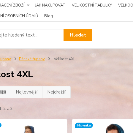
ÁCENÍ ZBOŽÍ
JAK NAKUPOVAT
VELIKOSTNÍ TABULKY
VELKO
NÍ OSOBNÍCH ÚDAJŮ
Blog
Hledat
Župany
Pánské župany
Velikost 4XL
kost 4XL
jší
Nejlevnější
Nejdražší
1-2 z 2
Novinka