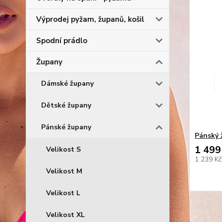
Výprodej pyžam, županů, košil
Spodní prádlo
Župany
Dámské župany
Dětské župany
Pánské župany
Pánský 
1 499
Velikost S
1 239 K
Velikost M
Velikost L
Velikost XL