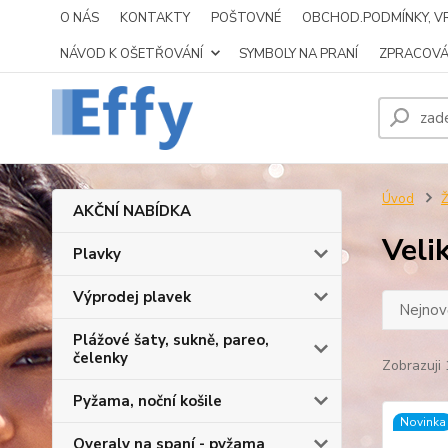
O NÁS
KONTAKTY
POŠTOVNÉ
OBCHOD.PODMÍNKY, VR
NÁVOD K OŠETŘOVÁNÍ
SYMBOLY NA PRANÍ
ZPRACOVÁ
Úvod
AKČNÍ NABÍDKA
Veli
Plavky
Výprodej plavek
Nejnově
Plážové šaty, sukně, pareo,
čelenky
Zobrazuji 
Pyžama, noční košile
Novinka
Overaly na spaní - pyžama