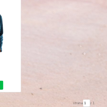
strana
z 1