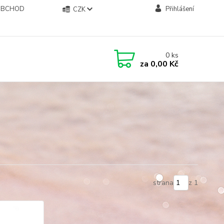
OBCHOD
Přihlášení
CZK
0
ks
za
0,00 Kč
strana
z 1