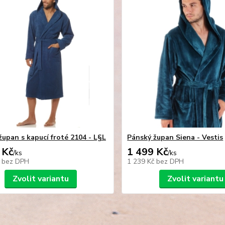
župan s kapucí froté 2104 - L§L
Pánský župan Siena - Vestis
 Kč
1 499 Kč
/
ks
/
ks
č
bez DPH
1 239 Kč
bez DPH
Zvolit variantu
Zvolit variantu