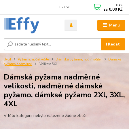
0
ks
CZK
za
0,00 Kč
Menu
Hledat
Úvod
Pyžama, noční košile
Dámská pyžama, noční košile
Dámské
pyžamo nadměrné
Velikost 5XL
Dámská pyžama nadměrné
velikosti, nadměrné dámské
pyžamo, dámksé pyžamo 2Xl, 3XL,
4XL
V této kategorii nebylo nalezeno žádné zboží.