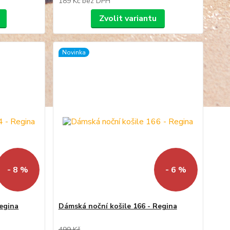
189 Kč
bez DPH
Zvolit variantu
Novinka
- 8 %
- 6 %
Regina
Dámská noční košile 166 - Regina
499 Kč