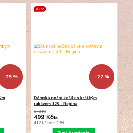
Akce
- 25 %
- 27 %
kým
Dámská noční košile s krátkým
rukávem 123 - Regina
679 Kč
499 Kč
/
ks
412 Kč
bez DPH