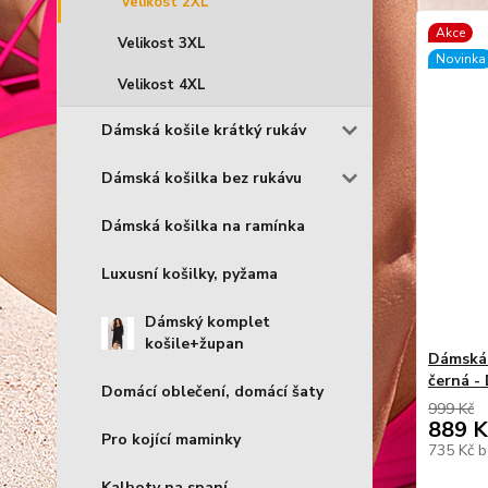
Velikost 2XL
Akce
Velikost 3XL
Novinka
Velikost 4XL
Dámská košile krátký rukáv
Dámská košilka bez rukávu
Dámská košilka na ramínka
Luxusní košilky, pyžama
Dámský komplet
košile+župan
Dámská 
černá -
Domácí oblečení, domácí šaty
999 Kč
889 K
Pro kojící maminky
735 Kč
b
Kalhoty na spaní