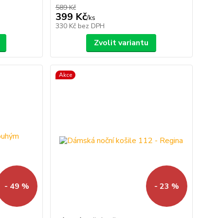
589 Kč
399 Kč
/
ks
330 Kč
bez DPH
Zvolit variantu
Akce
- 49 %
- 23 %