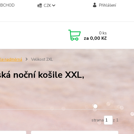
OBCHOD
Přihlášení
CZK
0
ks
za
0,00 Kč
ile nadměrná
Velikost 2XL
ká noční košile XXL,
strana
z 1