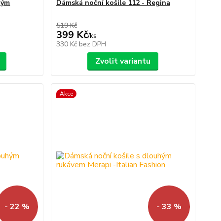
hým
Dámská noční košile 112 - Regina
519 Kč
399 Kč
/
ks
330 Kč
bez DPH
Zvolit variantu
Akce
- 22 %
- 33 %