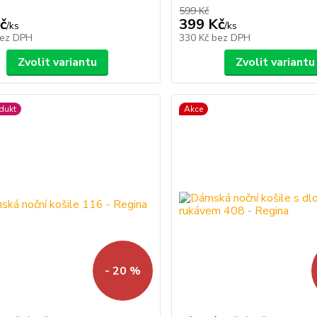
599 Kč
č
399 Kč
/
ks
/
ks
ez DPH
330 Kč
bez DPH
Zvolit variantu
Zvolit variantu
dukt
Akce
- 20 %