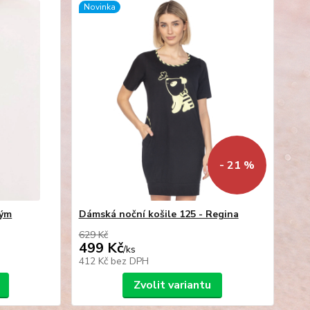
Novinka
- 21 %
kým
Dámská noční košile 125 - Regina
629 Kč
499 Kč
/
ks
412 Kč
bez DPH
Zvolit variantu