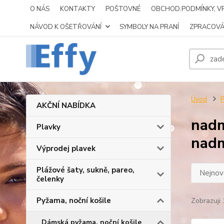
O NÁS
KONTAKTY
POŠTOVNÉ
OBCHOD.PODMÍNKY, VR
NÁVOD K OŠETŘOVÁNÍ
SYMBOLY NA PRANÍ
ZPRACOVÁ
Úvod
P
AKČNÍ NABÍDKA
nadm
Plavky
nadm
Výprodej plavek
Plážové šaty, sukně, pareo,
Nejnově
čelenky
Pyžama, noční košile
Zobrazuji 
Dámská pyžama, noční košile