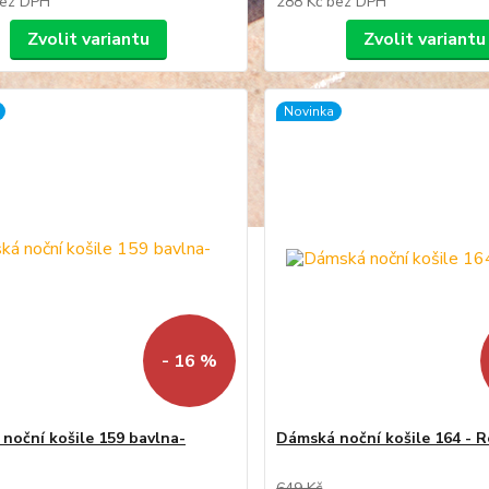
ez DPH
288 Kč
bez DPH
Zvolit variantu
Zvolit variantu
Novinka
- 16 %
noční košile 159 bavlna-
Dámská noční košile 164 - 
649 Kč