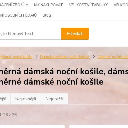
ÁCENÍ ZBOŽÍ
JAK NAKUPOVAT
VELIKOSTNÍ TABULKY
VELKO
NÍ OSOBNÍCH ÚDAJŮ
Blog
Hledat
yžama, noční košile
Dámská pyžama, noční košile
Dámské noční koš
ěrná dámská noční košile, dáms
ěrné dámské noční košile
jší
Nejlevnější
Nejdražší
1-26 z 26