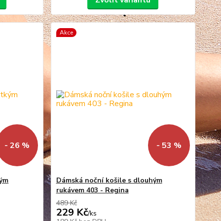
Zvolit variantu
Akce
- 26 %
- 53 %
kým
Dámská noční košile s dlouhým
rukávem 403 - Regina
489 Kč
229 Kč
/
ks