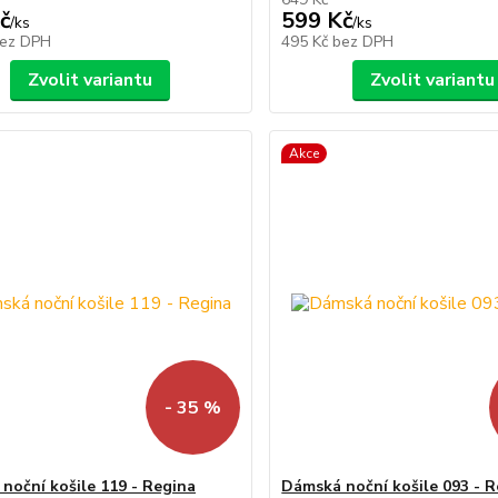
č
599 Kč
/
ks
/
ks
ez DPH
495 Kč
bez DPH
Zvolit variantu
Zvolit variantu
Akce
- 35 %
noční košile 119 - Regina
Dámská noční košile 093 - 