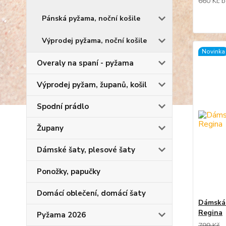
660 Kč
b
Pánská pyžama, noční košile
Výprodej pyžama, noční košile
Novinka
Overaly na spaní - pyžama
Výprodej pyžam, županů, košil
Spodní prádlo
Župany
Dámské šaty, plesové šaty
Ponožky, papučky
Domácí oblečení, domácí šaty
Dámská 
Regina
Pyžama 2026
799 Kč