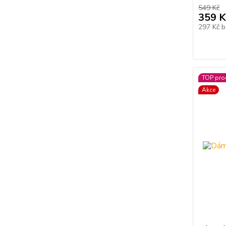
549 Kč
359 K
297 Kč
b
TOP pro
Akce