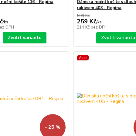
noční košile 116 - Regina
Dámská noční košile s dlou
rukávem 408 - Regina
509 Kč
č
259 Kč
/
ks
/
ks
ez DPH
214 Kč
bez DPH
Zvolit variantu
Zvolit variantu
Akce
- 25 %