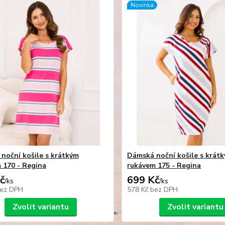
Novinka
noční košile s krátkým
Dámská noční košile s krát
 170 - Regina
rukávem 175 - Regina
č
699 Kč
/
ks
/
ks
ez DPH
578 Kč
bez DPH
Zvolit variantu
Zvolit variantu