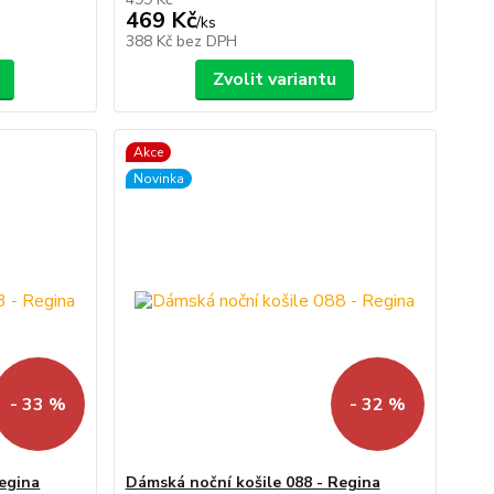
469 Kč
/
ks
388 Kč
bez DPH
Zvolit variantu
Akce
Novinka
- 33 %
- 32 %
Regina
Dámská noční košile 088 - Regina