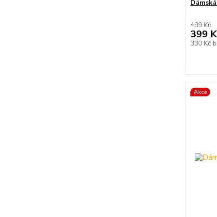
Dámská 
499 Kč
399 K
330 Kč
b
Akce