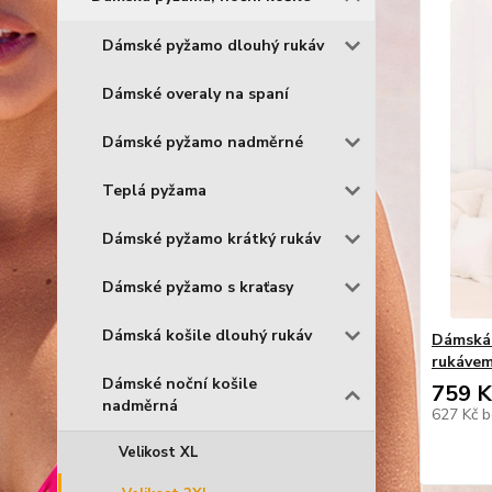
Dámské pyžamo dlouhý rukáv
Dámské overaly na spaní
Dámské pyžamo nadměrné
Teplá pyžama
Dámské pyžamo krátký rukáv
Dámské pyžamo s kraťasy
Dámská košile dlouhý rukáv
Dámská 
rukávem
Dámské noční košile
759 K
nadměrná
627 Kč
b
Velikost XL