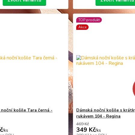
Zvolit variantu
Zvolit variantu
TOP produkt
Akce
noční košile Tara černá -
Dámská noční košile s krát
rukávem 104 - Regina
469 Kč
č
349 Kč
/
ks
/
ks