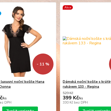
Akce
- 11 %
luxusní noční košile Hana
Dámská noční košile s krát
 Donna
rukávem 133 - Regina
529 Kč
č
399 Kč
/
ks
/
ks
ez DPH
330 Kč
bez DPH