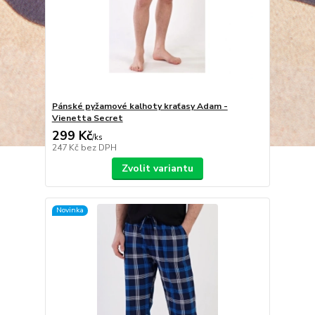
Pánské pyžamové kalhoty kraťasy Adam -
Vienetta Secret
299 Kč
/
ks
247 Kč
bez DPH
Zvolit variantu
Novinka