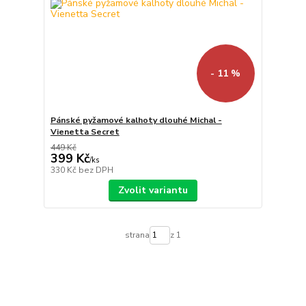
- 11 %
Pánské pyžamové kalhoty dlouhé Michal -
Vienetta Secret
449 Kč
399 Kč
/
ks
330 Kč
bez DPH
Zvolit variantu
strana
z 1