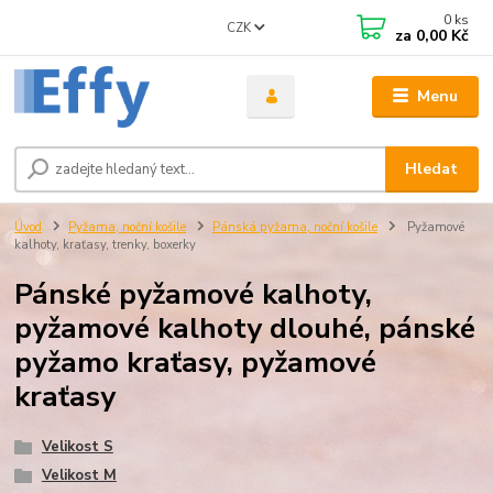
0
ks
CZK
za
0,00 Kč
Menu
Hledat
Úvod
Pyžama, noční košile
Pánská pyžama, noční košile
Pyžamové
kalhoty, kraťasy, trenky, boxerky
Pánské pyžamové kalhoty,
pyžamové kalhoty dlouhé, pánské
pyžamo kraťasy, pyžamové
kraťasy
Velikost S
Velikost M