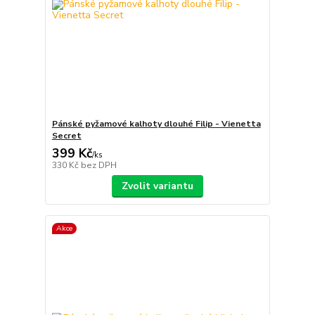
Pánské pyžamové kalhoty dlouhé Filip - Vienetta
Secret
399 Kč
/
ks
330 Kč
bez DPH
Zvolit variantu
Akce