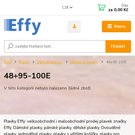
0
ks
CZK
za
0,00 Kč
Menu
Hledat
Úvod
Plavky
Dámské plavky
Jednodílné plavky
48+95-100E
48+95-100E
V této kategorii nebylo nalezeno žádné zboží.
Plavky Effy: velkoobchodní i maloobchodní prodej plavek značky
Effy. Dámské plavky, pánské plavky, dětské plavky. Dvoudílné
plavky, jednodílné plavky, plavky s většími košíčky, plavky pro