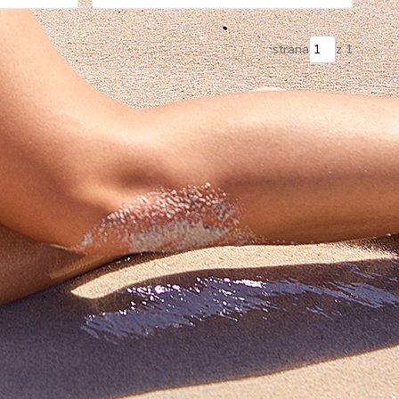
strana
z 1