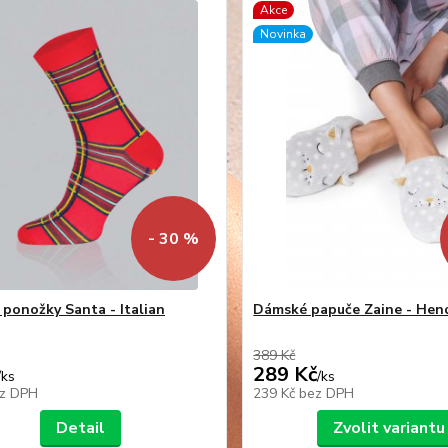
Akce
Novinka
- 30 %
ponožky Santa - Italian
Dámské papuče Zaine - Hen
389 Kč
289 Kč
/
ks
/
ks
z DPH
239 Kč
bez DPH
Detail
Zvolit variantu