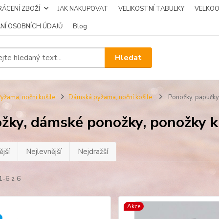
ÁCENÍ ZBOŽÍ
JAK NAKUPOVAT
VELIKOSTNÍ TABULKY
VELKO
NÍ OSOBNÍCH ÚDAJŮ
Blog
Hledat
yžama, noční košile
Dámská pyžama, noční košile
Ponožky, papučky
žky, dámské ponožky, ponožky 
jší
Nejlevnější
Nejdražší
1-6 z 6
Akce