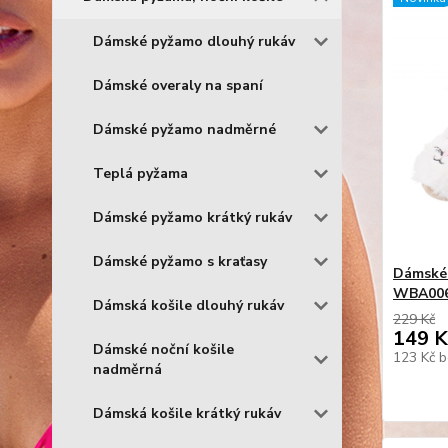
Dámské pyžamo dlouhý rukáv
Dámské overaly na spaní
Dámské pyžamo nadměrné
Teplá pyžama
Dámské pyžamo krátký rukáv
Dámské pyžamo s kraťasy
Dámské 
WBA006 
Dámská košile dlouhý rukáv
229 Kč
149 K
Dámské noční košile
123 Kč
b
nadměrná
Dámská košile krátký rukáv