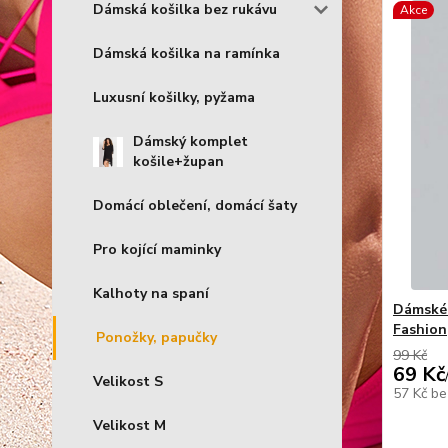
Dámská košilka bez rukávu
Akce
Dámská košilka na ramínka
Luxusní košilky, pyžama
Dámský komplet
košile+župan
Domácí oblečení, domácí šaty
Pro kojící maminky
Kalhoty na spaní
Dámské 
Fashion
Ponožky, papučky
99 Kč
69 Kč
Velikost S
57 Kč
be
Velikost M