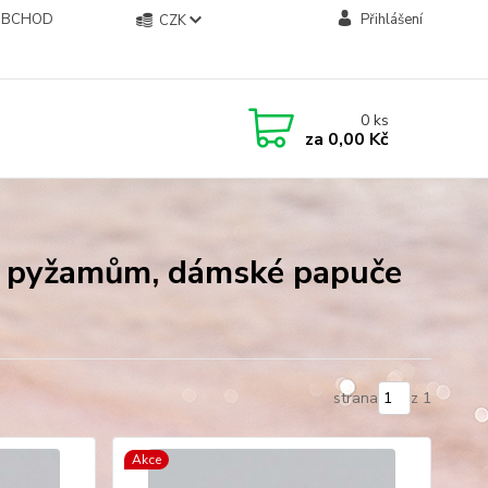
OBCHOD
Přihlášení
CZK
0
ks
za
0,00 Kč
k pyžamům, dámské papuče
strana
z 1
Akce