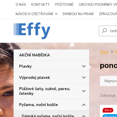
O NÁS
KONTAKTY
POŠTOVNÉ
OBCHOD.PODMÍNKY, VR
NÁVOD K OŠETŘOVÁNÍ
SYMBOLY NA PRANÍ
ZPRACOVÁ
Úvod
P
AKČNÍ NABÍDKA
pono
Plavky
Výprodej plavek
Nejnově
Plážové šaty, sukně, pareo,
čelenky
Zobrazuji 
Pyžama, noční košile
Akce
Dámská pyžama, noční košile
Novinka