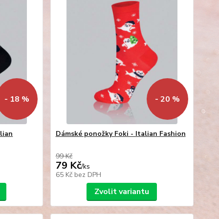
- 18 %
- 20 %
lian
Dámské ponožky Foki - Italian Fashion
99 Kč
79 Kč
/
ks
65 Kč
bez DPH
Zvolit variantu