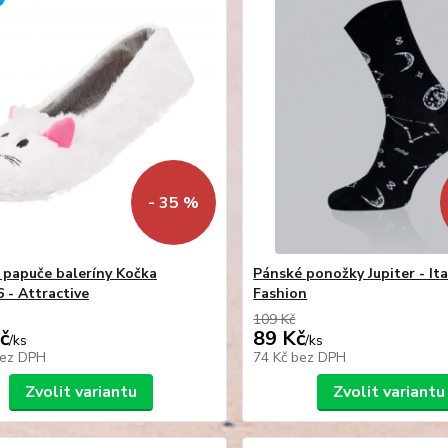
- 35 %
papuče baleríny Kočka
Pánské ponožky Jupiter - Ita
- Attractive
Fashion
109 Kč
č
89 Kč
/
ks
/
ks
ez DPH
74 Kč
bez DPH
Zvolit variantu
Zvolit variantu