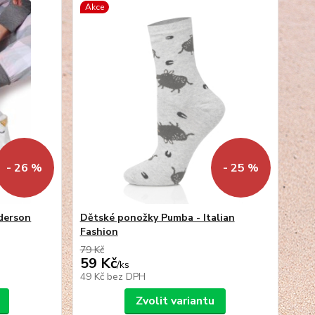
Akce
- 26 %
- 25 %
derson
Dětské ponožky Pumba - Italian
Fashion
79 Kč
59 Kč
/
ks
49 Kč
bez DPH
Zvolit variantu