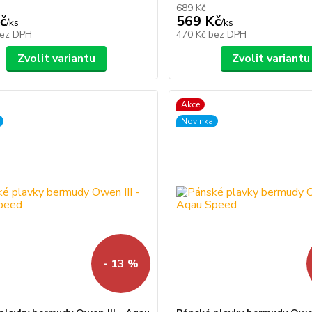
689 Kč
č
569 Kč
/
ks
/
ks
ez DPH
470 Kč
bez DPH
Zvolit variantu
Zvolit variantu
Akce
Novinka
- 13 %