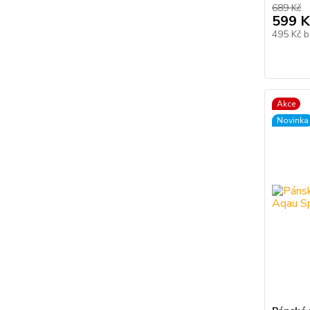
689 Kč
599 K
495 Kč
b
Akce
Novinka