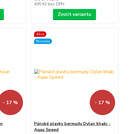
495 Kč
bez DPH
Zvolit variantu
Akce
Novinka
- 17 %
- 17 %
an
Pánské plavky bermudy Dylan khaki -
Aqau Speed