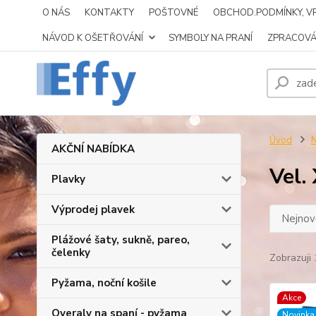
O NÁS
KONTAKTY
POŠTOVNÉ
OBCHOD.PODMÍNKY, VR
NÁVOD K OŠETŘOVÁNÍ
SYMBOLY NA PRANÍ
ZPRACOVÁ
Úvod
N
AKČNÍ NABÍDKA
Vel.
Plavky
Výprodej plavek
Nejnově
Plážové šaty, sukně, pareo,
čelenky
Zobrazuji 
Pyžama, noční košile
Akce
Overaly na spaní - pyžama
Novinka