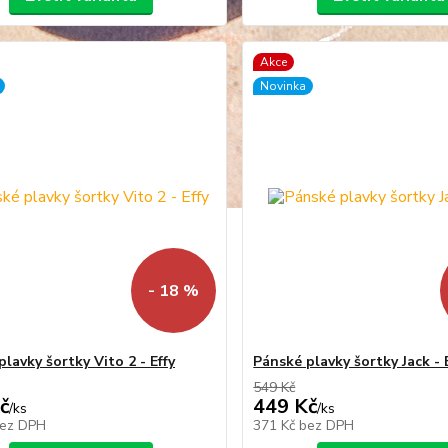
Akce
Novinka
- 18 %
lavky šortky Vito 2 - Effy
Pánské plavky šortky Jack - 
549 Kč
č
449 Kč
/
ks
/
ks
ez DPH
371 Kč
bez DPH