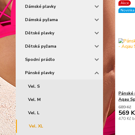
Akce
Dámské plavky
Novinka
Dámská pyžama
Dětské plavky
Dětská pyžama
Spodní prádlo
Pánské plavky
Vel. S
Pánské 
Aqau S
Vel. M
689 Kč
569 K
Vel. L
470 Kč
b
Vel. XL