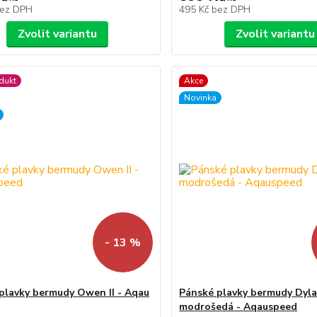
ez DPH
495 Kč
bez DPH
Zvolit variantu
Zvolit variantu
dukt
Akce
Novinka
- 13 %
plavky bermudy Owen II - Aqau
Pánské plavky bermudy Dyl
modrošedá - Aqauspeed