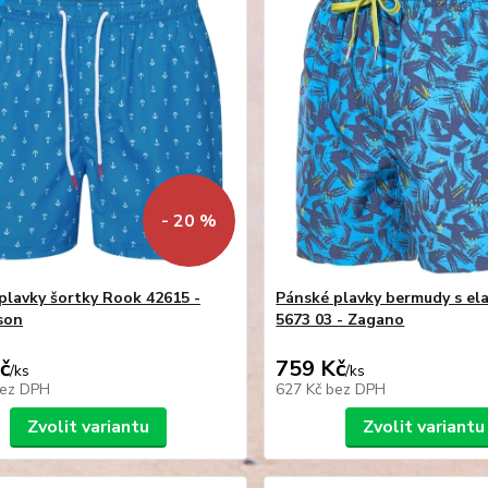
- 20 %
plavky šortky Rook 42615 -
Pánské plavky bermudy s el
son
5673 03 - Zagano
č
759 Kč
/
ks
/
ks
ez DPH
627 Kč
bez DPH
Zvolit variantu
Zvolit variantu