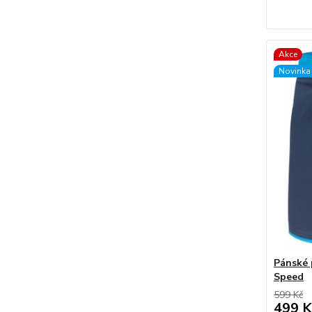
Akce
Novinka
Pánské 
Speed
599 Kč
499 K