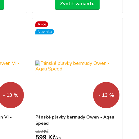
Zvolit variantu
Akce
Novinka
- 13 %
- 13 %
n VI -
Pánské plavky bermudy Owen - Aqau
Speed
689 Kč
599 Kč
/
ks