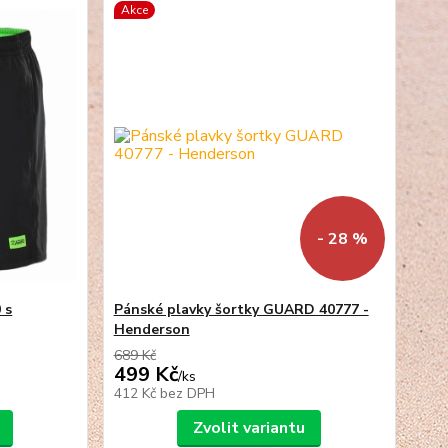
Akce
- 28 %
 s
Pánské plavky šortky GUARD 40777 -
Henderson
689 Kč
499 Kč
/
ks
412 Kč
bez DPH
Zvolit variantu