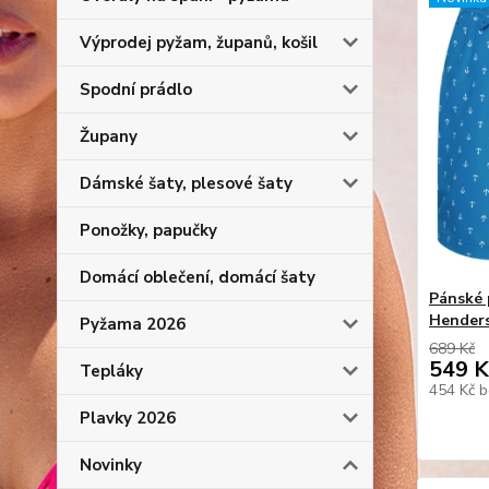
Výprodej pyžam, županů, košil
Spodní prádlo
Župany
Dámské šaty, plesové šaty
Ponožky, papučky
Domácí oblečení, domácí šaty
Pánské 
Hender
Pyžama 2026
689 Kč
549 K
Tepláky
454 Kč
b
Plavky 2026
Novinky