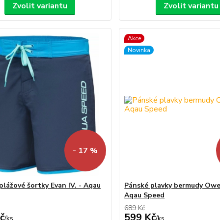
Zvolit variantu
Zvolit variantu
Akce
Novinka
- 17 %
plážové šortky Evan IV. - Aqau
Pánské plavky bermudy Owe
Aqau Speed
689 Kč
č
599 Kč
/
ks
/
ks