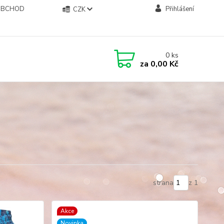
OBCHOD
Přihlášení
CZK
0
ks
za
0,00 Kč
strana
z 1
Akce
Novinka