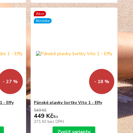
Akce
Novinka
- 27 %
- 18 %
 - Effy
Pánské plavky šortky Vito 1 - Effy
549 Kč
449 Kč
/
ks
371 Kč
bez DPH
Zvolit variantu