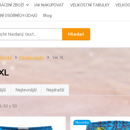
ÁCENÍ ZBOŽÍ
JAK NAKUPOVAT
VELIKOSTNÍ TABULKY
VELKO
NÍ OSOBNÍCH ÚDAJŮ
Blog
Hledat
ovinky
Pánské plavky
Vel. XL
 XL
jší
Nejlevnější
Nejdražší
1-53 z 53
Novinka