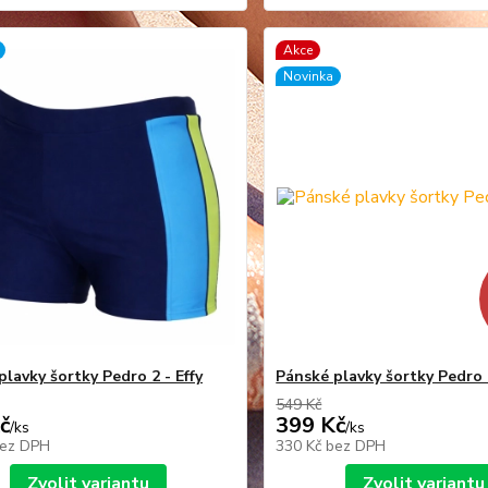
Akce
Novinka
plavky šortky Pedro 2 - Effy
Pánské plavky šortky Pedro 1
549 Kč
č
399 Kč
/
ks
/
ks
ez DPH
330 Kč
bez DPH
Zvolit variantu
Zvolit variantu