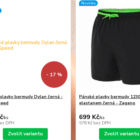
Novinka
- 17 %
plavky bermudy Dylan černá -
Pánské plavky bermudy 1230
peed
elastanem černá - Zagano
č
699 Kč
/
ks
/
ks
ez DPH
578 Kč
bez DPH
Zvolit variantu
Zvolit variantu