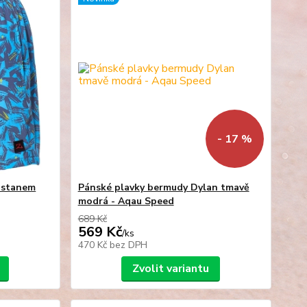
- 17 %
astanem
Pánské plavky bermudy Dylan tmavě
modrá - Aqau Speed
689 Kč
569 Kč
/
ks
470 Kč
bez DPH
Zvolit variantu