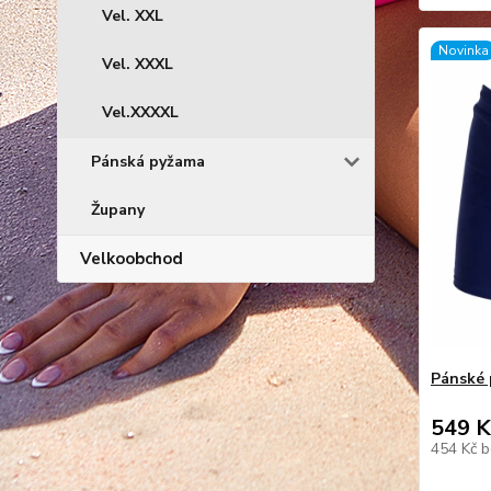
Vel. XXL
Novinka
Vel. XXXL
Vel.XXXXL
Pánská pyžama
Župany
Velkoobchod
Pánské 
549 K
454 Kč
b