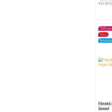
412 Kč
b
TOP pro
Akce
Novinka
Pánské 
Speed