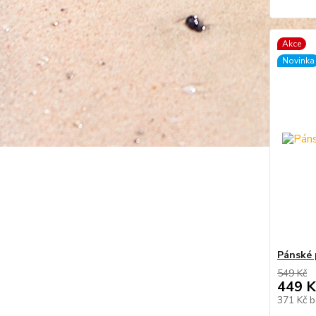
Akce
Novinka
Pánské p
549 Kč
449 K
371 Kč
b