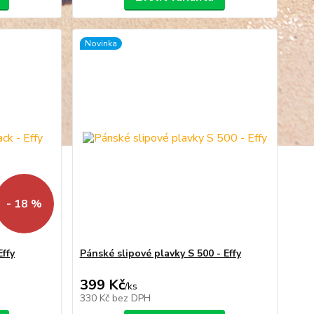
Novinka
- 18 %
Effy
Pánské slipové plavky S 500 - Effy
399 Kč
/
ks
330 Kč
bez DPH