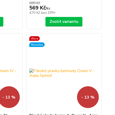
689 Kč
569 Kč
/
ks
470 Kč
bez DPH
Zvolit variantu
Akce
Novinka
- 13 %
- 13 %