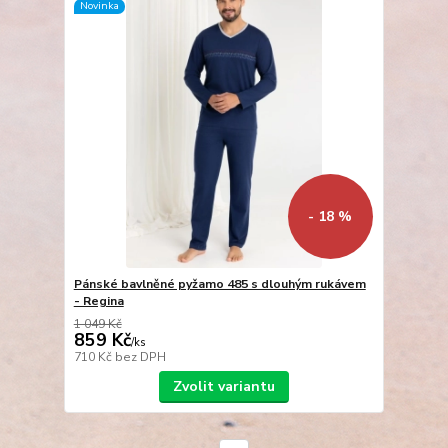
Novinka
- 18 %
Pánské bavlněné pyžamo 485 s dlouhým rukávem
- Regina
1 049 Kč
859 Kč
/
ks
710 Kč
bez DPH
Zvolit variantu