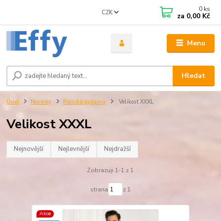
0
ks
CZK
za
0,00 Kč
Menu
Hledat
Úvod
Novinky
Pánská pyžama
Velikost XXXL
Velikost XXXL
Nejnovější
Nejlevnější
Nejdražší
Zobrazuji 1-1 z 1
strana
z 1
Akce