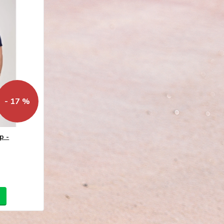
- 17 %
p -