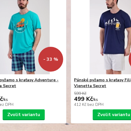
- 33 %
pyžamo s kraťasy Adventure -
Pánské pyžamo s kraťasy Fili
a Secret
Vienetta Secret
599 Kč
č
499 Kč
/
ks
/
ks
ez DPH
412 Kč
bez DPH
Zvolit variantu
Zvolit variantu