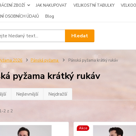
ÁCENÍ ZBOŽÍ
JAK NAKUPOVAT
VELIKOSTNÍ TABULKY
VELKO
NÍ OSOBNÍCH ÚDAJŮ
Blog
Hledat
Pyžama 2026
Pánská pyžama
Pánská pyžama krátký rukáv
ká pyžama krátký rukáv
jší
Nejlevnější
Nejdražší
1-2 z 2
Akce