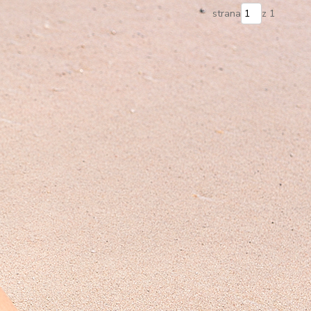
strana
z 1