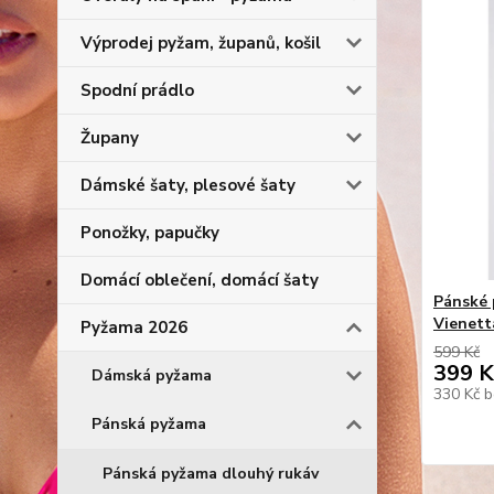
Výprodej pyžam, županů, košil
Spodní prádlo
Župany
Dámské šaty, plesové šaty
Ponožky, papučky
Domácí oblečení, domácí šaty
Pánské 
Vienett
Pyžama 2026
599 Kč
399 K
Dámská pyžama
330 Kč
b
Pánská pyžama
Pánská pyžama dlouhý rukáv