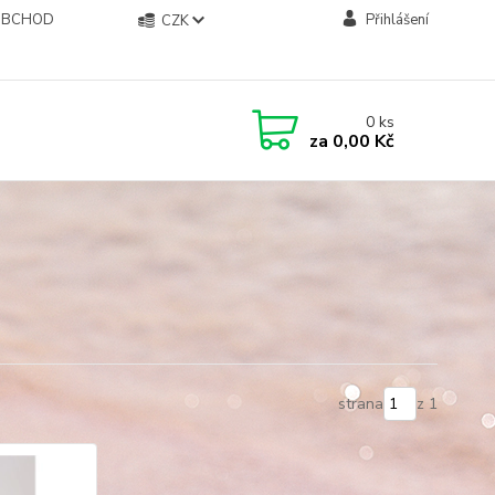
OBCHOD
Přihlášení
CZK
0
ks
za
0,00 Kč
strana
z 1