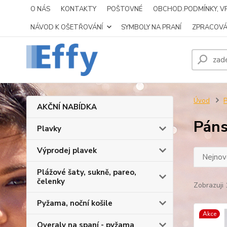
O NÁS
KONTAKTY
POŠTOVNÉ
OBCHOD.PODMÍNKY, VR
NÁVOD K OŠETŘOVÁNÍ
SYMBOLY NA PRANÍ
ZPRACOVÁ
Úvod
AKČNÍ NABÍDKA
Páns
Plavky
Výprodej plavek
Nejnově
Plážové šaty, sukně, pareo,
čelenky
Zobrazuji 
Pyžama, noční košile
Akce
Overaly na spaní - pyžama