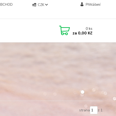
OBCHOD
Přihlášení
CZK
0
ks
za
0,00 Kč
strana
z 1