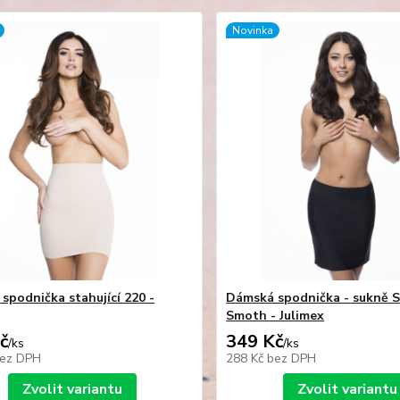
Novinka
spodnička stahující 220 -
Dámská spodnička - sukně S
Smoth - Julimex
č
349 Kč
/
ks
/
ks
ez DPH
288 Kč
bez DPH
Zvolit variantu
Zvolit variantu