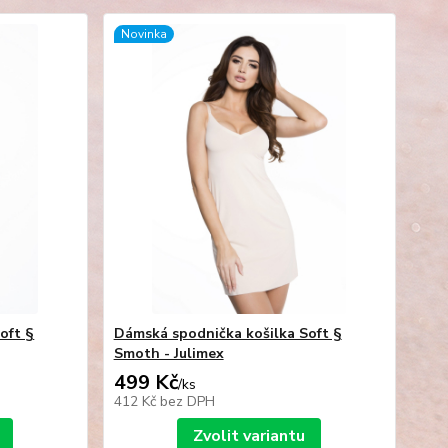
Novinka
oft §
Dámská spodnička košilka Soft §
Smoth - Julimex
499 Kč
/
ks
412 Kč
bez DPH
Zvolit variantu