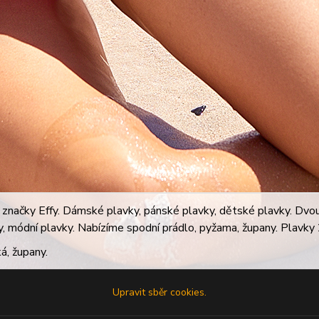
značky Effy. Dámské plavky, pánské plavky, dětské plavky. Dvoudí
ky, módní plavky. Nabízíme spodní prádlo, pyžama, župany. Plavky 2
á, župany.
Upravit sběr cookies.