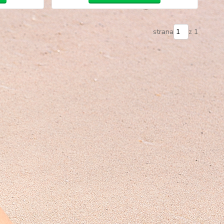
strana
z 1