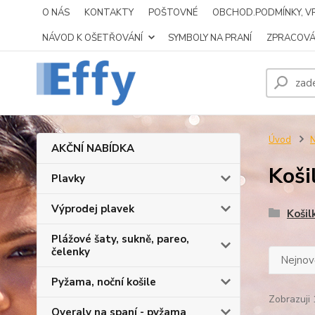
O NÁS
KONTAKTY
POŠTOVNÉ
OBCHOD.PODMÍNKY, VR
NÁVOD K OŠETŘOVÁNÍ
SYMBOLY NA PRANÍ
ZPRACOVÁ
Úvod
N
AKČNÍ NABÍDKA
Koši
Plavky
Výprodej plavek
Košil
Plážové šaty, sukně, pareo,
čelenky
Nejnově
Pyžama, noční košile
Zobrazuji 
Overaly na spaní - pyžama