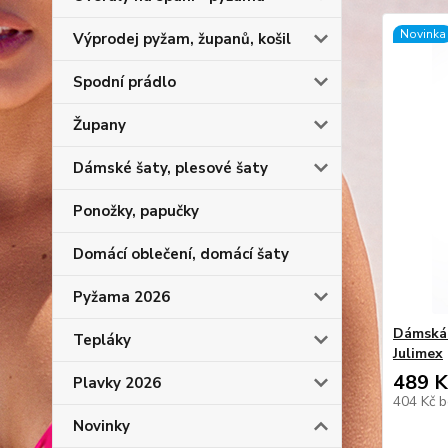
Novinka
Výprodej pyžam, županů, košil
Spodní prádlo
Župany
Dámské šaty, plesové šaty
Ponožky, papučky
Domácí oblečení, domácí šaty
Pyžama 2026
Dámská 
Tepláky
Julimex
489 K
Plavky 2026
404 Kč
b
Novinky