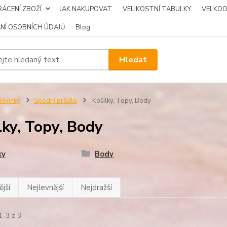
ÁCENÍ ZBOŽÍ
JAK NAKUPOVAT
VELIKOSTNÍ TABULKY
VELKO
NÍ OSOBNÍCH ÚDAJŮ
Blog
Hledat
ovinky
Spodní prádlo
Košilky, Topy, Body
lky, Topy, Body
ky
Body
jší
Nejlevnější
Nejdražší
1-3 z 3