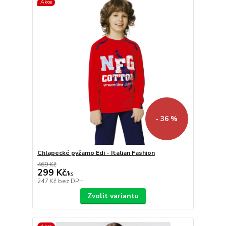
Akce
- 36 %
Chlapecké pyžamo Edi - Italian Fashion
469 Kč
299 Kč
/
ks
247 Kč
bez DPH
Zvolit variantu