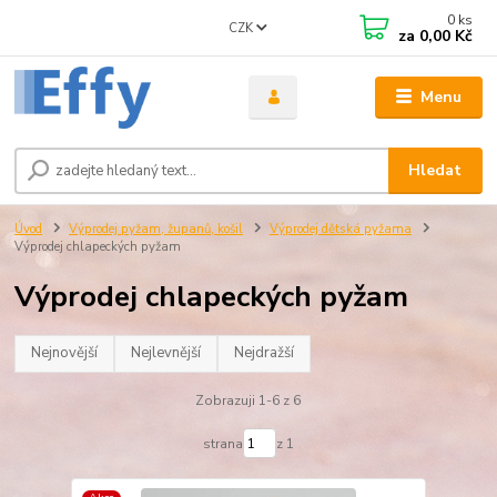
0
ks
CZK
za
0,00 Kč
Menu
Hledat
Úvod
Výprodej pyžam, županů, košil
Výprodej dětská pyžama
Výprodej chlapeckých pyžam
Výprodej chlapeckých pyžam
Nejnovější
Nejlevnější
Nejdražší
Zobrazuji 1-6 z 6
strana
z 1