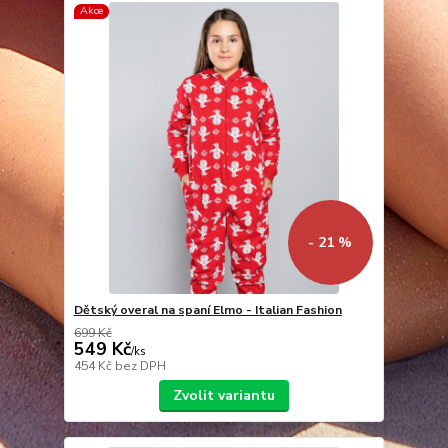
Akce
- 21 %
Dětský overal na spaní Elmo - Italian Fashion
699 Kč
549 Kč
/
ks
454 Kč
bez DPH
Zvolit variantu