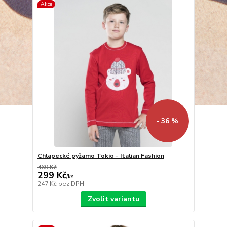
Akce
- 36 %
Chlapecké pyžamo Tokio - Italian Fashion
469 Kč
299 Kč
/
ks
247 Kč
bez DPH
Zvolit variantu