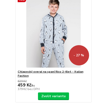
Akce
- 27 %
Chlapecký overal na spaní Rico 2-6let - Italian
Fashion
629 Kč
459 Kč
/
ks
379 Kč
bez DPH
Zvolit variantu