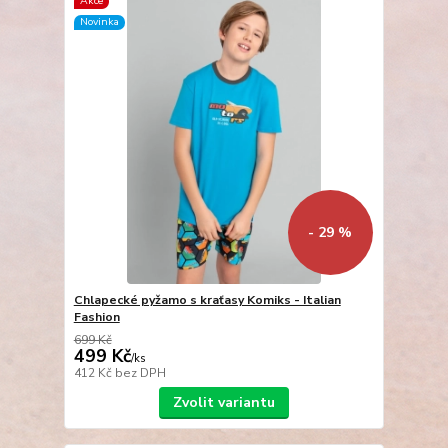
Akce
Novinka
- 29 %
Chlapecké pyžamo s kraťasy Komiks - Italian
Fashion
699 Kč
499 Kč
/
ks
412 Kč
bez DPH
Zvolit variantu