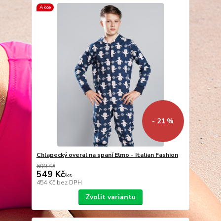
Akce
- 21 %
Chlapecký overal na spaní Elmo - Italian Fashion
699 Kč
549 Kč
/
ks
454 Kč
bez DPH
Zvolit variantu