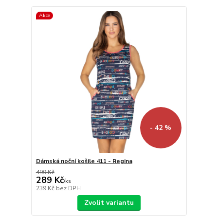
Akce
- 42 %
Dámská noční košile 411 - Regina
499 Kč
289 Kč
/
ks
239 Kč
bez DPH
Zvolit variantu