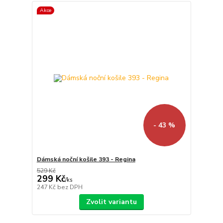
Akce
- 43 %
Dámská noční košile 393 - Regina
529 Kč
299 Kč
/
ks
247 Kč
bez DPH
Zvolit variantu