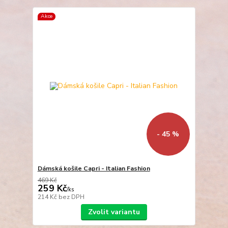
Akce
- 45 %
Dámská košile Capri - Italian Fashion
469 Kč
259 Kč
/
ks
214 Kč
bez DPH
Zvolit variantu