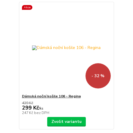
Akce
- 32 %
Dámská noční košile 106 - Regina
439 Kč
299 Kč
/
ks
247 Kč
bez DPH
Zvolit variantu