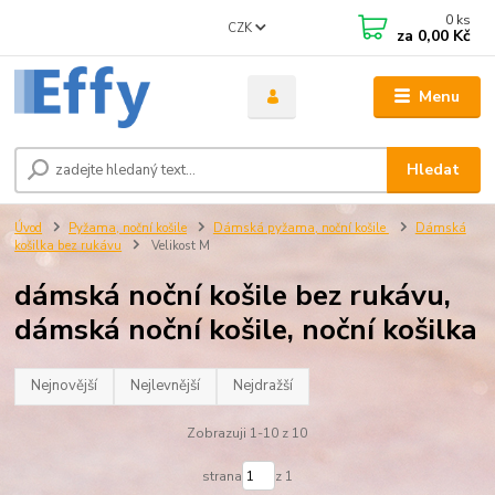
0
ks
CZK
za
0,00 Kč
Menu
Hledat
Úvod
Pyžama, noční košile
Dámská pyžama, noční košile
Dámská
košilka bez rukávu
Velikost M
dámská noční košile bez rukávu,
dámská noční košile, noční košilka
Nejnovější
Nejlevnější
Nejdražší
Zobrazuji 1-10 z 10
strana
z 1