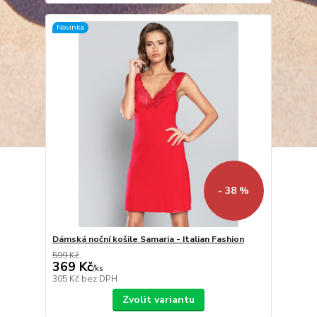
Novinka
- 38 %
Dámská noční košile Samaria - Italian Fashion
599 Kč
369 Kč
/
ks
305 Kč
bez DPH
Zvolit variantu