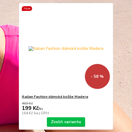
Akce
- 58 %
Italian Fashion dámská košile Madera
469 Kč
199 Kč
/
ks
164 Kč
bez DPH
Zvolit variantu