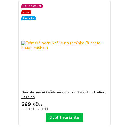
TOP produkt
Akce
Novinka
Dámská noční košile na ramínka Buscato - Italian
Fashion
669 Kč
/
ks
553 Kč
bez DPH
Zvolit variantu