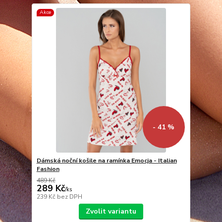
Akce
- 41 %
Dámská noční košile na ramínka Emocja - Italian
Fashion
489 Kč
289 Kč
/
ks
239 Kč
bez DPH
Zvolit variantu