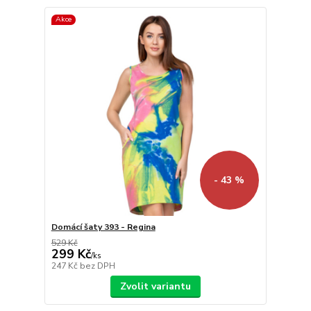
Akce
- 43 %
Domácí šaty 393 - Regina
529 Kč
299 Kč
/
ks
247 Kč
bez DPH
Zvolit variantu