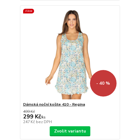
Akce
- 40 %
Dámská noční košile 410 - Regina
499 Kč
299 Kč
/
ks
247 Kč
bez DPH
Zvolit variantu