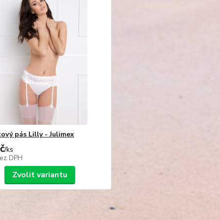
vý pás Lilly - Julimex
č
/
ks
ez DPH
Zvolit variantu