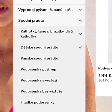
Výprodej pyžam, županů, košil
Spodní prádlo
Kalhotky, tanga, brazilky, dívčí
kalhotky
Dětské spodní prádlo
Pánské spodní prádlo
Podvazko
Podprsenka push-up
199 K
Podprsenka s výztuží
164 Kč
b
Podprsenka bez výztuže
Hladké podprsenky