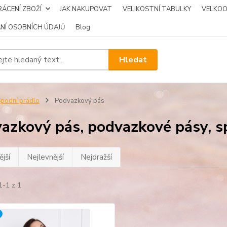
ÁCENÍ ZBOŽÍ
JAK NAKUPOVAT
VELIKOSTNÍ TABULKY
VELKO
NÍ OSOBNÍCH ÚDAJŮ
Blog
Hledat
podní prádlo
Podvazkový pás
azkový pás, podvazkové pásy, s
jší
Nejlevnější
Nejdražší
1-1 z 1