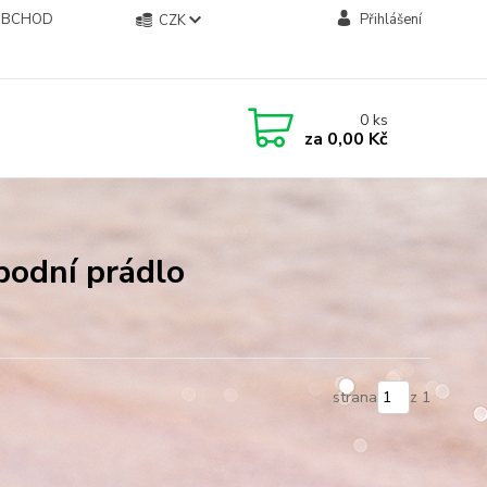
OBCHOD
Přihlášení
CZK
0
ks
za
0,00 Kč
podní prádlo
strana
z 1