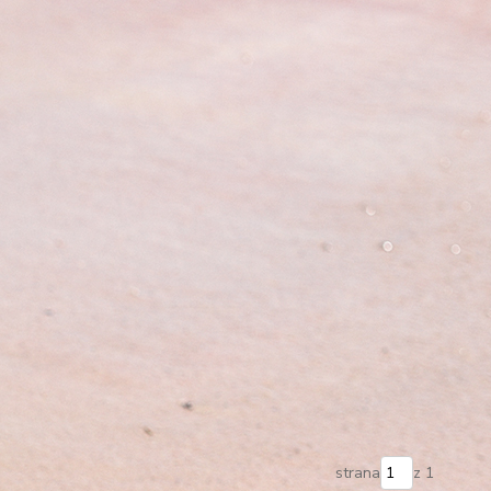
strana
z 1