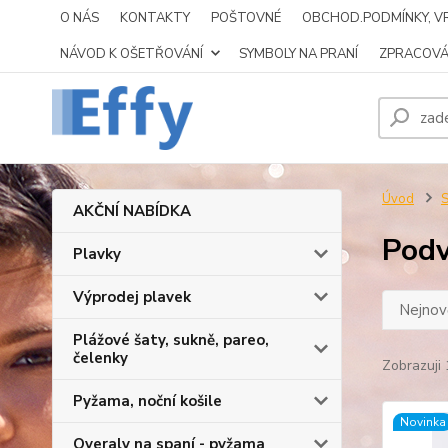
O NÁS
KONTAKTY
POŠTOVNÉ
OBCHOD.PODMÍNKY, VR
NÁVOD K OŠETŘOVÁNÍ
SYMBOLY NA PRANÍ
ZPRACOVÁ
Úvod
S
AKČNÍ NABÍDKA
Podv
Plavky
Výprodej plavek
Nejnově
Plážové šaty, sukně, pareo,
čelenky
Zobrazuji 
Pyžama, noční košile
Novinka
Overaly na spaní - pyžama