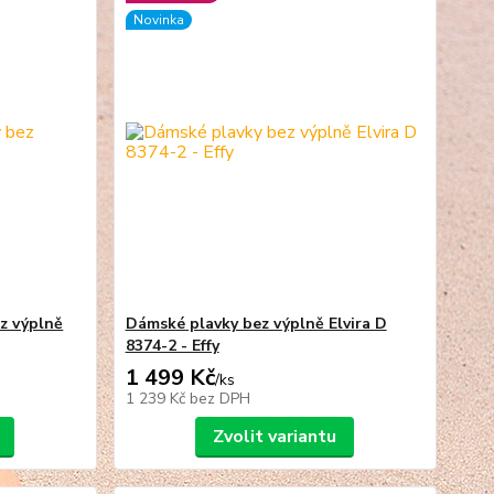
Novinka
z výplně
Dámské plavky bez výplně Elvira D
8374-2 - Effy
1 499 Kč
/
ks
1 239 Kč
bez DPH
Zvolit variantu