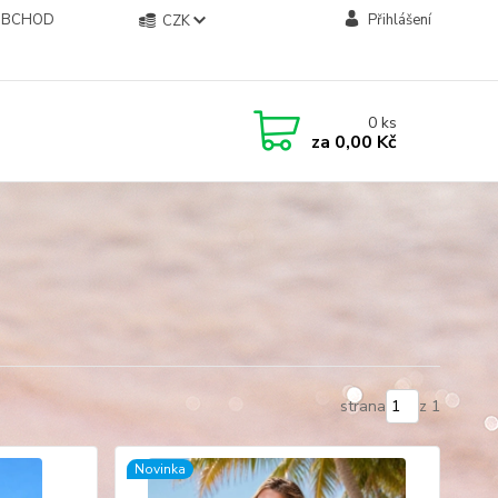
OBCHOD
Přihlášení
CZK
0
ks
za
0,00 Kč
strana
z 1
Novinka