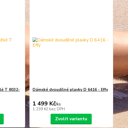
lé T 8032-
Dámské dvoudílné plavky D 6416 - Effy
1 499 Kč
/
ks
1 239 Kč
bez DPH
Zvolit variantu