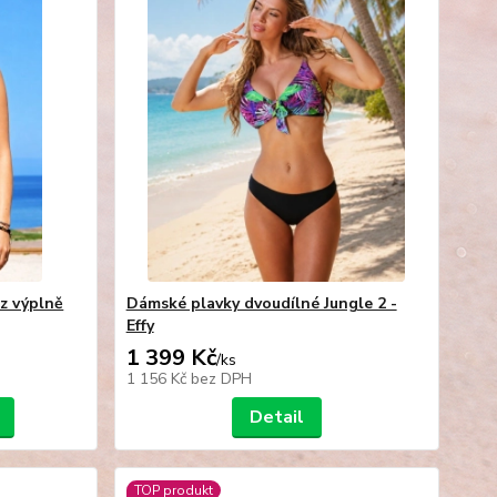
z výplně
Dámské plavky dvoudílné Jungle 2 -
Effy
1 399 Kč
/
ks
1 156 Kč
bez DPH
Detail
TOP produkt