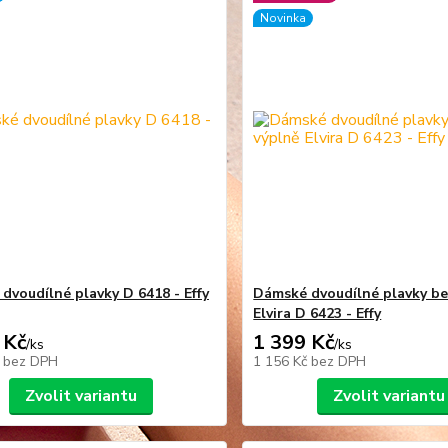
Novinka
dvoudílné plavky D 6418 - Effy
Dámské dvoudílné plavky be
Elvira D 6423 - Effy
 Kč
1 399 Kč
/
ks
/
ks
č
bez DPH
1 156 Kč
bez DPH
Zvolit variantu
Zvolit variantu