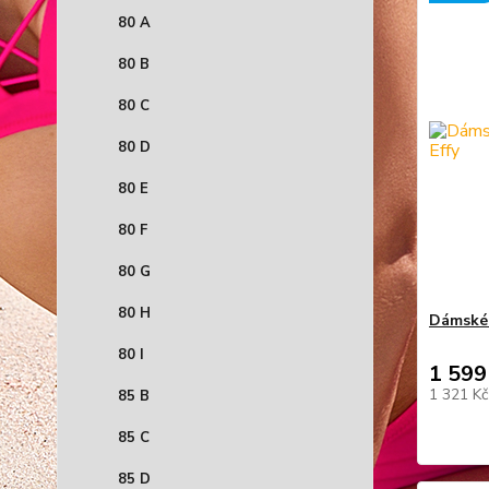
80 A
80 B
80 C
80 D
80 E
80 F
80 G
80 H
Dámské 
80 I
1 599
1 321 K
85 B
85 C
85 D