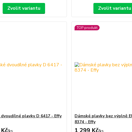
Zvolit variantu
Zvolit variantu
TOP produkt
dvoudílné plavky D 6417 - Effy
Dámské plavky bez výplně El
8374 - Effy
 Kč
1 299 Kč
/
ks
/
ks