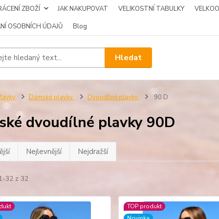
ÁCENÍ ZBOŽÍ
JAK NAKUPOVAT
VELIKOSTNÍ TABULKY
VELKO
NÍ OSOBNÍCH ÚDAJŮ
Blog
Hledat
lavky
Dámské plavky
Dvoudílné plavky
90 D
ké dvoudílné plavky 90D
jší
Nejlevnější
Nejdražší
1-32 z 32
dukt
TOP produkt
Novinka