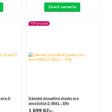
Zvolit variantu
TOP produkt
vira D
Dámské dvoudílné plavky pro
plnoštíhlé D 8041 - Effy
1 699 Kč
/
ks