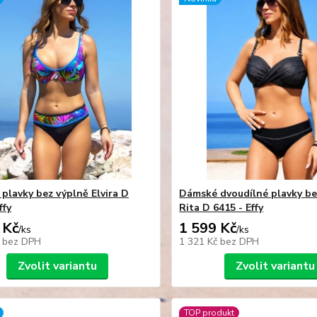
plavky bez výplně Elvira D
Dámské dvoudílné plavky be
ffy
Rita D 6415 - Effy
 Kč
1 599 Kč
/
ks
/
ks
č
bez DPH
1 321 Kč
bez DPH
Zvolit variantu
Zvolit variantu
TOP produkt