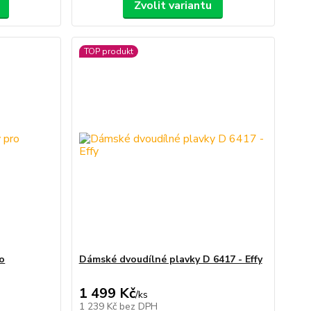
Zvolit variantu
TOP produkt
o
Dámské dvoudílné plavky D 6417 - Effy
1 499 Kč
/
ks
1 239 Kč
bez DPH