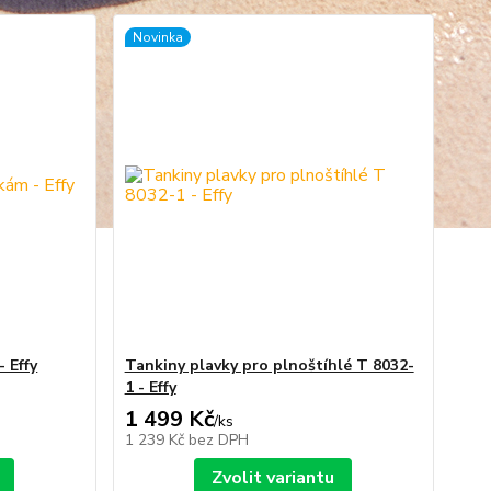
Novinka
 Effy
Tankiny plavky pro plnoštíhlé T 8032-
1 - Effy
1 499 Kč
/
ks
1 239 Kč
bez DPH
Zvolit variantu