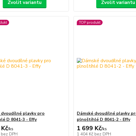
Zvolit variantu
Zvolit variantu
dukt
TOP produkt
dvoudílné plavky pro
Dámské dvoudílné plavky pr
lé D 8041-3 - Effy
plnoštíhlé D 8041-2 - Effy
 Kč
1 699 Kč
/
ks
/
ks
č
bez DPH
1 404 Kč
bez DPH