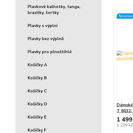
Plavkové kalhotky, tanga,
brazilky, šortky
Novinka
Plavky s výplní
Plavky bez výplně
Plavky pro plnoštíhlé
Košíčky A
Košíčky B
Košíčky C
Košíčky D
Dámské 
T 8032-2
Košíčky E
1 499
1 239 K
Košíčky F