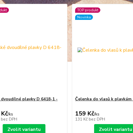
dukt
TOP produkt
Novinka
dvoudílné plavky D 6418-1 -
Čelenka do vlasů k plavkám -
 Kč
159 Kč
/
ks
/
ks
č
bez DPH
131 Kč
bez DPH
Zvolit variantu
Zvolit variantu