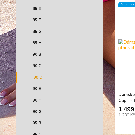
Novinka
85 E
85 F
85 G
85 H
90 B
90 C
90 D
90 E
Dámské 
90 F
Capri - 
1 499
90 G
1 239 K
95 B
95 C