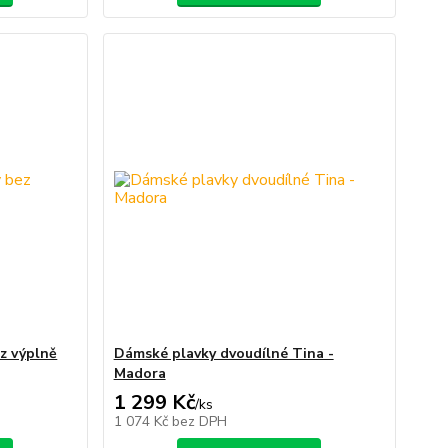
z výplně
Dámské plavky dvoudílné Tina -
Madora
1 299 Kč
/
ks
1 074 Kč
bez DPH