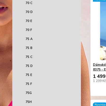
70 C
70 D
70 E
70 F
75 A
75 B
75 C
Dámské 
75 D
8375 - E
75 E
1 499
1 239 K
75 F
75G
75H
Novinka