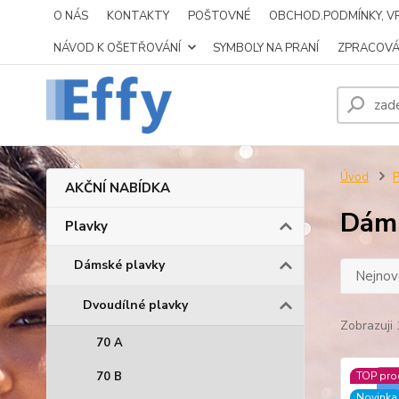
O NÁS
KONTAKTY
POŠTOVNÉ
OBCHOD.PODMÍNKY, VR
NÁVOD K OŠETŘOVÁNÍ
SYMBOLY NA PRANÍ
ZPRACOVÁ
Úvod
P
AKČNÍ NABÍDKA
Dáms
Plavky
Dámské plavky
Nejnově
Dvoudílné plavky
Zobrazuji 
70 A
70 B
TOP pro
Novinka