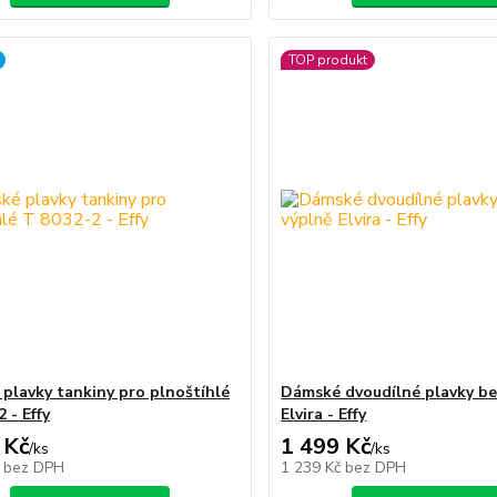
TOP produkt
plavky tankiny pro plnoštíhlé
Dámské dvoudílné plavky be
 - Effy
Elvira - Effy
 Kč
1 499 Kč
/
ks
/
ks
č
bez DPH
1 239 Kč
bez DPH