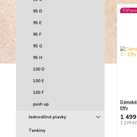
TOP pro
95 D
95 E
95 F
95 G
95 H
100 D
100 E
100 F
Dámské 
push up
Effy
1 499
Jednodílné plavky
1 239 K
Tankiny