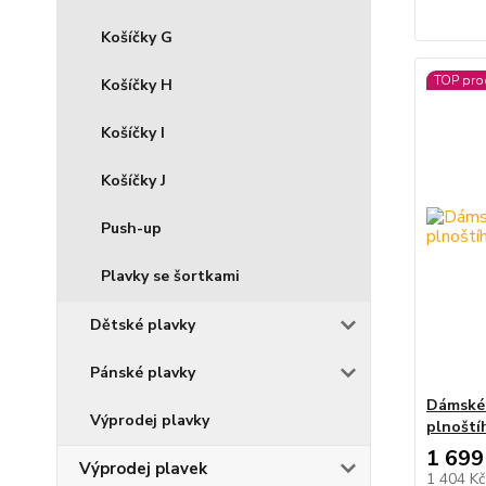
Košíčky G
TOP pro
Košíčky H
Košíčky I
Košíčky J
Push-up
Plavky se šortkami
Dětské plavky
Pánské plavky
Dámské 
Výprodej plavky
plnoštíh
1 699
Výprodej plavek
1 404 K