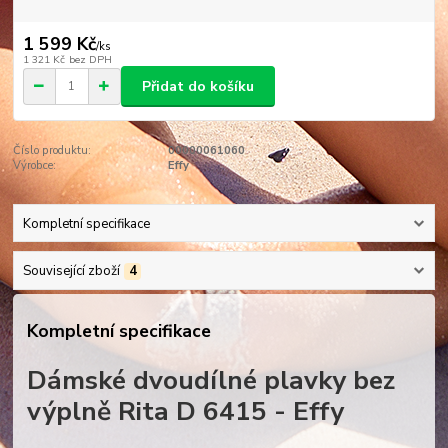
1 599 Kč
/
ks
1 321 Kč
bez DPH
Přidat do košíku
Číslo produktu:
00000061060
Výrobce:
Effy
Kompletní specifikace
Související zboží
4
Kompletní specifikace
Dámské dvoudílné plavky bez
výplně Rita D 6415 - Effy