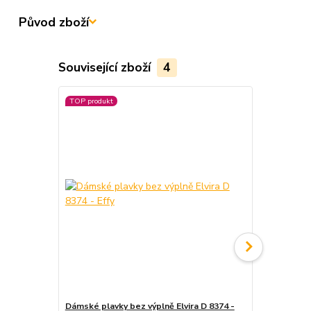
Původ zboží
Související zboží
4
TOP produkt
TOP produkt
Novinka
Dámské plavky bez výplně Elvira D 8374 -
Dámské plavk