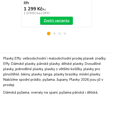
Effy
1 299 Kč
1 499 Kč
/
ks
1 074 Kč
bez DPH
1 239 Kč
bez
Zvolit variantu
Plavky Effy: velkoobchodní i maloobchodní prodej plavek značky
Effy. Dámské plavky, pánské plavky, dětské plavky. Dvoudílné
plavky, jednodílné plavky, plavky s většími košíčky, plavky pro
plnoštíhlé, bikiny, plavky tanga, plavky brazilky, módní plavky.
Nabízíme spodní prádlo, pyžama, župany. Plavky 2026 jsou již v
prodeji.
Dámská pyžama, overaly na spaní, pyžama pánská i dětská,
župany.
Upravit sběr cookies.