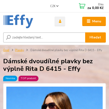
0
ks
CZK
za
0,00 Kč
Menu
Hledat
Úvod
Plavky
Dámské dvoudílné plavky bez výplně Rita D 6415 - Effy
Dámské dvoudílné plavky bez
výplně Rita D 6415 - Effy
Novinka
TOP produkt