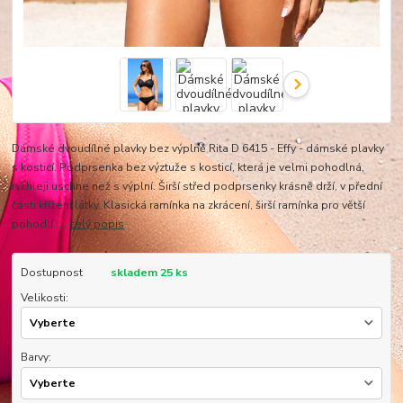
Dámské dvoudílné plavky bez výplně Rita D 6415 - Effy - dámské plavky
s kosticí. Podprsenka bez výztuže s kosticí, která je velmi pohodlná,
rychleji uschne než s výplní. Širší střed podprsenky krásně drží, v přední
části křížení látky. Klasická ramínka na zkrácení, širší ramínka pro větší
pohodlí. ...
celý popis
Dostupnost
skladem 25 ks
Velikosti:
Barvy: