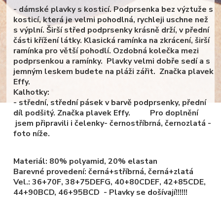
- dámské plavky s kosticí. Podprsenka bez výztuže s
kosticí, která je velmi pohodlná, rychleji uschne než
s výplní. Širší střed podprsenky krásně drží, v přední
části křížení látky. Klasická ramínka na zkrácení, širší
ramínka pro větší pohodlí. Ozdobná kolečka mezi
podprsenkou a ramínky. Plavky velmi dobře sedí a s
jemným leskem budete na pláži zářit. Značka plavek
Effy.
Kalhotky:
- střední, střední pásek v barvě podprsenky, přední
díl podšitý. Značka plavek Effy. Pro doplnění
jsem připravili i čelenky- černostříbrná, černozlatá -
foto níže.
Materiál:
80% polyamid, 20% elastan
Barevné provedení: černá+stříbrná, černá+zlatá
Vel.: 36+70F, 38+75DEFG, 4
0+80CDEF, 42+85CDE,
44+90BCD, 46+95BCD - Plavky se došívají!!!!!!