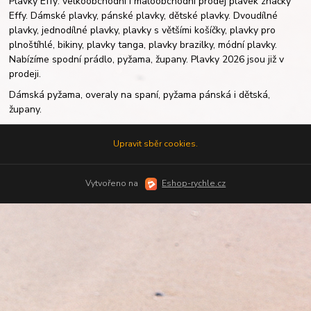
Plavky Effy: velkoobchodní i maloobchodní prodej plavek značky
Effy. Dámské plavky, pánské plavky, dětské plavky. Dvoudílné
plavky, jednodílné plavky, plavky s většími košíčky, plavky pro
plnoštíhlé, bikiny, plavky tanga, plavky brazilky, módní plavky.
Nabízíme spodní prádlo, pyžama, župany. Plavky 2026 jsou již v
prodeji.
Dámská pyžama, overaly na spaní, pyžama pánská i dětská,
župany.
Upravit sběr cookies.
Vytvořeno na
Eshop-rychle.cz