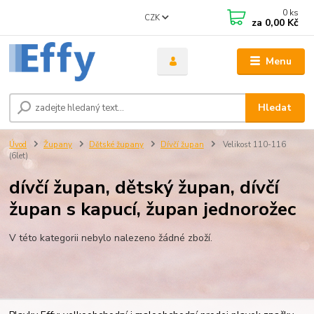
0
ks
CZK
za
0,00 Kč
Menu
Hledat
Úvod
Župany
Dětské župany
Dívčí župan
Velikost 110-116
(6let)
dívčí župan, dětský župan, dívčí
župan s kapucí, župan jednorožec
V této kategorii nebylo nalezeno žádné zboží.