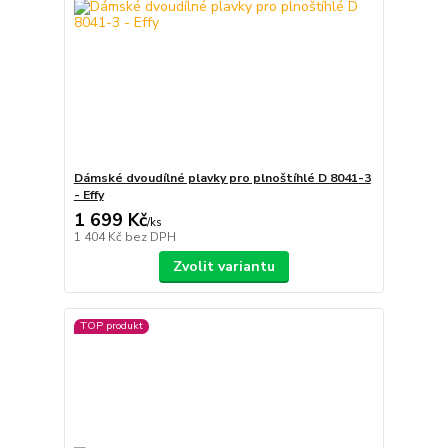
Dámské dvoudílné plavky pro plnoštíhlé D 8041-3
- Effy
1 699 Kč
/
ks
1 404 Kč
bez DPH
Zvolit variantu
TOP produkt