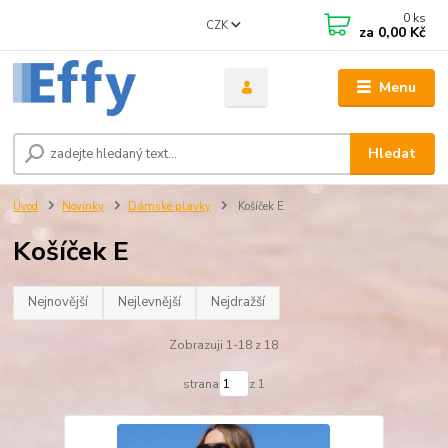
0
ks
CZK
za
0,00 Kč
Menu
Hledat
Úvod
Novinky
Dámské plavky
Košíček E
Košíček E
Nejnovější
Nejlevnější
Nejdražší
Zobrazuji 1-18 z 18
strana
z 1