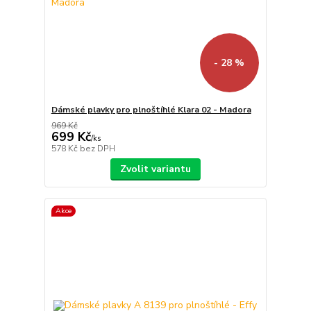
- 28 %
Dámské plavky pro plnoštíhlé Klara 02 - Madora
969 Kč
699 Kč
/
ks
578 Kč
bez DPH
Zvolit variantu
Akce