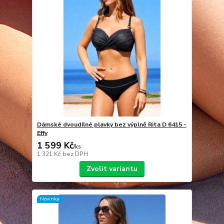
Dámské dvoudílné plavky bez výplně Rita D 6415 -
Effy
1 599 Kč
/
ks
1 321 Kč
bez DPH
Zvolit variantu
Novinka