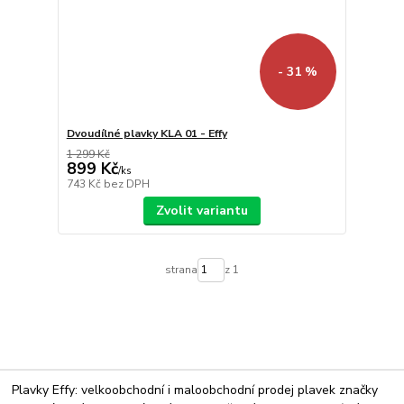
- 31 %
Dvoudílné plavky KLA 01 - Effy
1 299 Kč
899 Kč
/
ks
743 Kč
bez DPH
Zvolit variantu
strana
z 1
Plavky Effy: velkoobchodní i maloobchodní prodej plavek značky