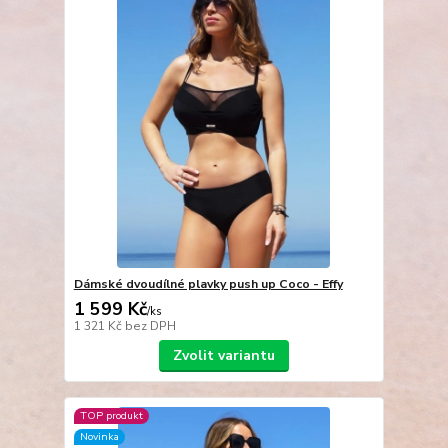
Dámské dvoudílné plavky push up Coco - Effy
1 599 Kč
/
ks
1 321 Kč
bez DPH
Zvolit variantu
TOP produkt
Novinka