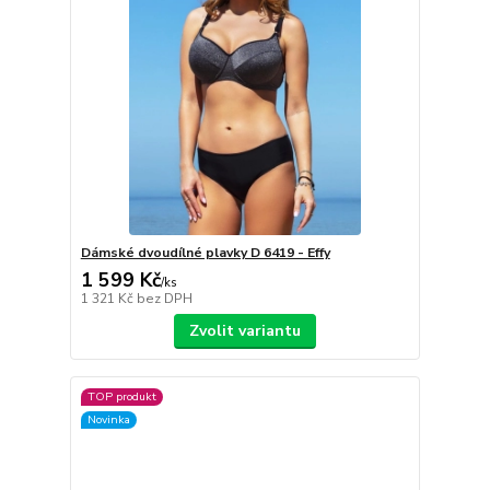
Dámské dvoudílné plavky D 6419 - Effy
1 599 Kč
/
ks
1 321 Kč
bez DPH
Zvolit variantu
TOP produkt
Novinka