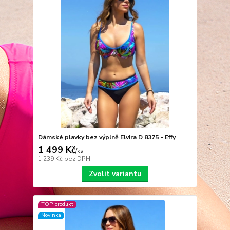
Dámské plavky bez výplně Elvira D 8375 - Effy
1 499 Kč
/
ks
1 239 Kč
bez DPH
Zvolit variantu
TOP produkt
Novinka