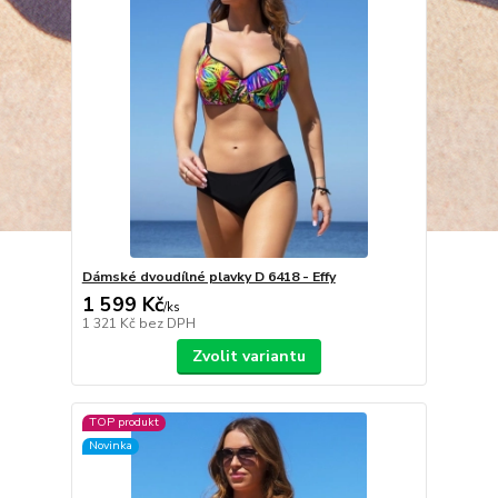
Dámské dvoudílné plavky D 6418 - Effy
1 599 Kč
/
ks
1 321 Kč
bez DPH
Zvolit variantu
TOP produkt
Novinka