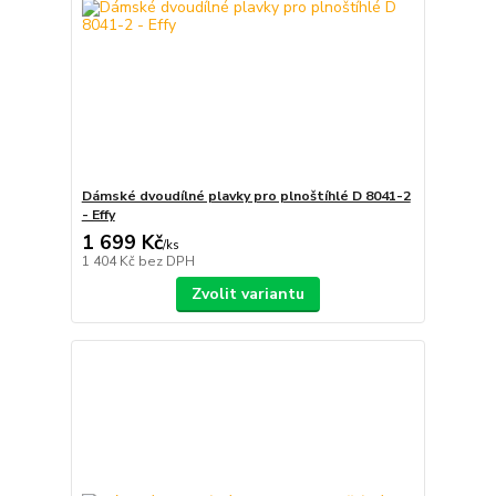
Dámské dvoudílné plavky pro plnoštíhlé D 8041-2
- Effy
1 699 Kč
/
ks
1 404 Kč
bez DPH
Zvolit variantu