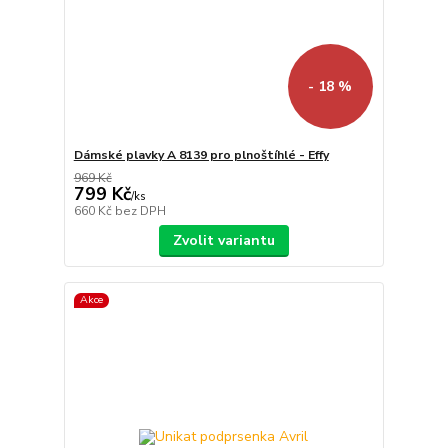
- 18 %
Dámské plavky A 8139 pro plnoštíhlé - Effy
969 Kč
799 Kč
/
ks
660 Kč
bez DPH
Zvolit variantu
Akce