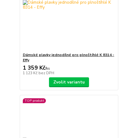
Dámské plavky jednodílné pro plnoštíhlé K 8314 -
Effy
1 359 Kč
/
ks
1 123 Kč
bez DPH
Zvolit variantu
TOP produkt