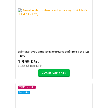
Dámské dvoudílné plavky bez výplně Elvira D 6423
- Effy
1 399 Kč
/
ks
1 156 Kč
bez DPH
Zvolit variantu
TOP produkt
Novinka