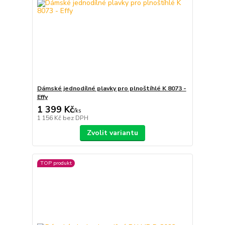
Dámské jednodílné plavky pro plnoštíhlé K 8073 -
Effy
1 399 Kč
/
ks
1 156 Kč
bez DPH
Zvolit variantu
TOP produkt