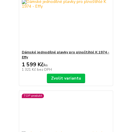
Dámské jednodílné plavky pro plnoštíhlé K 1974 -
Effy
1 599 Kč
/
ks
1 321 Kč
bez DPH
Zvolit variantu
TOP produkt