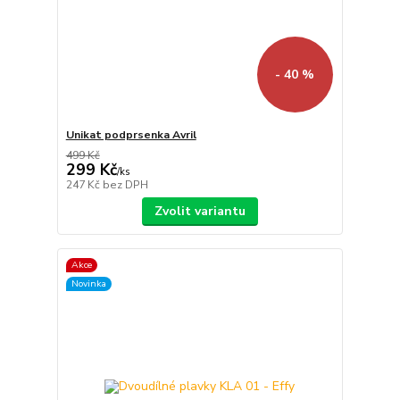
- 40 %
Unikat podprsenka Avril
499 Kč
299 Kč
/
ks
247 Kč
bez DPH
Zvolit variantu
Akce
Novinka