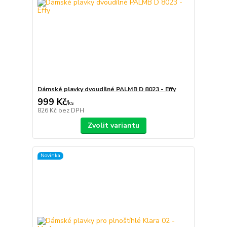
Dámské plavky dvoudílné PALMB D 8023 - Effy
999 Kč
/
ks
826 Kč
bez DPH
Zvolit variantu
Novinka