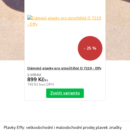
- 25 %
Dámské plavky pro plnoštíhlé D 7219 - Effy
1 199 Kč
899 Kč
/
ks
743 Kč
bez DPH
Zvolit variantu
Plavky Effy: velkoobchodní i maloobchodní prodej plavek značky