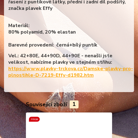
řasení z puntíkové látky, přední i zadní díl podšitý,
značka plavek Effy
Materiál:
80% polyamid, 20% elastan
Barevné provedení:
černá+bílý puntík
Vel.: 42+80E, 44+90D, 44+90E - nenašli jste
velikost, nabízíme plavky ve stejném střihu:
https://www.plavky-trckova.cz/Damske-plavky-pro-
plnostihle-D-7219-Effy-d1982.htm
Související zboží
1
Akce