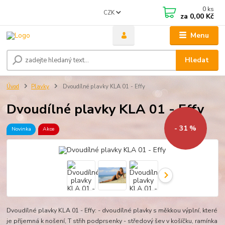
0
ks
CZK
za
0,00 Kč
Menu
Hledat
Úvod
Plavky
Dvoudílné plavky KLA 01 - Effy
Dvoudílné plavky KLA 01 - Effy
- 31 %
Novinka
Akce
Dvoudílné plavky KLA 01 - Effy: - dvoudílné plavky s měkkou výplní, které
je příjemná k nošení, T střih podprsenky - středový šev v košíčku, ramínka