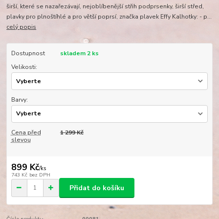
širší, které se nazařezávají, nejoblíbenější střih podprsenky, širší střed,
plavky pro plnoštíhlé a pro větší poprsí, značka plavek Effy Kalhotky: - p...
celý popis
Dostupnost
skladem 2 ks
Velikosti:
Barvy:
Cena před
1 299 Kč
slevou
899 Kč
/
ks
743 Kč
bez DPH
Přidat do košíku