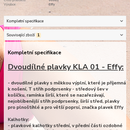
Číslo produktu:
00081
Výrobce:
Effy
Kompletní specifikace
Související zboží
1
Kompletní specifikace
Dvoudílné plavky KLA 01 - Effy:
- dvoudílné plavky s měkkou výplní, které je příjemná
k nošení, T střih podprsenky - středový šev v
košíčku, ramínka širší, které se nazařezávají,
nejoblíbenější střih podprsenky, širší střed, plavky
pro plnoštíhlé a pro větší poprsí, značka plavek Effy
Kalhotky:
- plavkové kalhotky střední, v přední části ozdobné