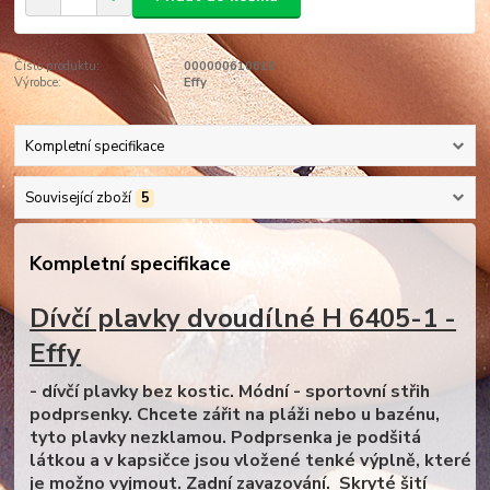
Číslo produktu:
000000610610
Výrobce:
Effy
Kompletní specifikace
Související zboží
5
Kompletní specifikace
Dívčí plavky dvoudílné H 6405-1 -
Effy
- dívčí plavky bez kostic. Módní - sportovní střih
podprsenky. Chcete zářit na pláži nebo u bazénu,
tyto plavky nezklamou. Podprsenka je podšitá
látkou a v kapsičce jsou vložené tenké výplně, které
je možno vyjmout. Zadní zavazování. Skryté šití