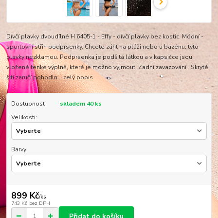
Dívčí plavky dvoudílné H 6405-1 - Effy - dívčí plavky bez kostic. Módní -
sportovní střih podprsenky. Chcete zářit na pláži nebo u bazénu, tyto
plavky nezklamou. Podprsenka je podšitá látkou a v kapsičce jsou
vložené tenké výplně, které je možno vyjmout. Zadní zavazování. Skryté
šití zaručí pohodln...
celý popis
Dostupnost
skladem 40 ks
Velikosti:
Barvy:
899 Kč
/
ks
743 Kč
bez DPH
Přidat do košíku