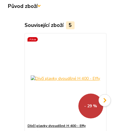
Původ zboží
Související zboží
5
Akce
Akce
- 29 %
Dívčí plavky dvoudílné H 400 - Effy
Dívčí plavky