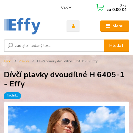
0
ks
CZK
za
0,00 Kč
Menu
Hledat
Úvod
Plavky
Dívčí plavky dvoudílné H 6405-1 - Effy
Dívčí plavky dvoudílné H 6405-1
- Effy
Novinka