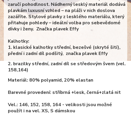
zaručí pohodlnost. Nádherný lesklý materiál dodává
plavkám luxusní vzhled – na pláži v nich doslova
zazáříte. Stylové plavky z lesklého materiálu, který
přitahuje pohledy – ideální volba pro sebevědomé
dívky i ženy. Značka plavek Effy
Kalhotky:
1. klasické kalhotky střední
, bezešvé (skryté šití),
přední i zadní díl podšitý, značka plavek Effy
2. brazilky střední, zadní díl se středovým švem (vel.
158,164)
Materiál:
80% polyamid, 20% elastan
Barevné provedení: stříbrná +lesk, černá+zlatá nit
Vel.: 146, 152, 158, 164 - velikosti jsou možné
použít i na vel. XS, S dámskou