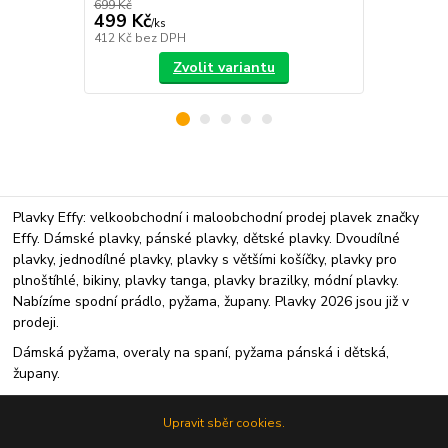
699 Kč
869 Kč
499 Kč
599 Kč
/
ks
/
ks
412 Kč
bez DPH
495 Kč
bez 
Zvolit variantu
Plavky Effy: velkoobchodní i maloobchodní prodej plavek značky
Effy. Dámské plavky, pánské plavky, dětské plavky. Dvoudílné
plavky, jednodílné plavky, plavky s většími košíčky, plavky pro
plnoštíhlé, bikiny, plavky tanga, plavky brazilky, módní plavky.
Nabízíme spodní prádlo, pyžama, župany. Plavky 2026 jsou již v
prodeji.
Dámská pyžama, overaly na spaní, pyžama pánská i dětská,
župany.
Upravit sběr cookies.