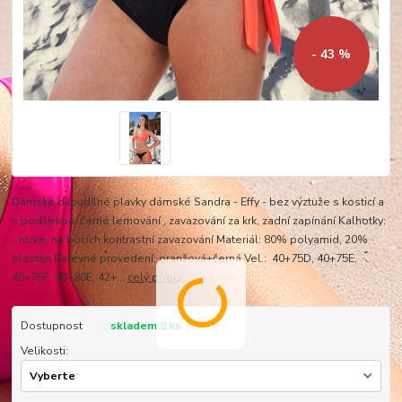
- 43 %
Dámské dvoudílné plavky dámské Sandra - Effy - bez výztuže s kosticí a
s podšívkou, černé lemování , zavazování za krk, zadní zapínání Kalhotky:
- nízké, na bocích kontrastní zavazování Materiál: 80% polyamid, 20%
elastan Barevné provedení: oranžová+černá Vel.: 40+75D, 40+75E,
40+75F, 40+80E, 42+...
celý popis
Dostupnost
skladem 8 ks
Velikosti: