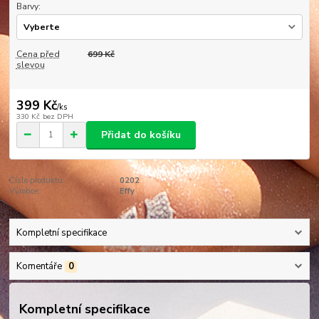
Barvy:
Cena před
699 Kč
slevou
399 Kč
/
ks
330 Kč
bez DPH
Přidat do košíku
Číslo produktu:
0202
Výrobce:
Effy
Kompletní specifikace
Komentáře
0
Kompletní specifikace