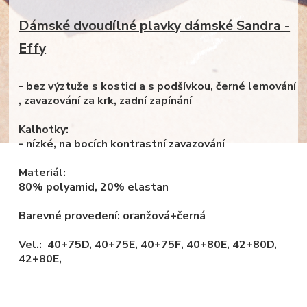
Dámské dvoudílné plavky dámské Sandra -
Effy
- bez výztuže s kosticí a s podšívkou, černé lemování
, zavazování za krk, zadní zapínání
Kalhotky:
- nízké, na bocích kontrastní zavazování
Materiál:
80% polyamid, 20% elastan
Barevné provedení: oranžová+černá
Vel.: 40+75D, 40+75E, 40+75F, 40+80E, 42+80D,
42+80E,