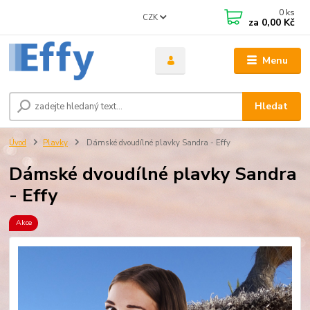
0
ks
CZK
za
0,00 Kč
Menu
Hledat
Úvod
Plavky
Dámské dvoudílné plavky Sandra - Effy
Dámské dvoudílné plavky Sandra
- Effy
Akce