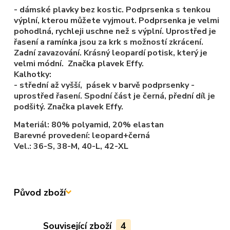
- dámské plavky bez kostic. Podprsenka s tenkou
výplní, kterou můžete vyjmout. Podprsenka je velmi
pohodlná, rychleji uschne než s výplní. Uprostřed je
řasení a ramínka jsou za krk s možností zkrácení.
Zadní zavazování. Krásný leopardí potisk, který je
velmi módní. Značka plavek Effy.
Kalhotky:
- střední až vyšší, pásek v barvě podprsenky -
uprostřed řasení. Spodní část je černá, přední díl je
podšitý. Značka plavek Effy.
Materiál:
80% polyamid, 20% elastan
Barevné provedení: leopard+černá
Vel.: 36-S, 38-M, 40-L, 42-XL
Původ zboží
Související zboží
4