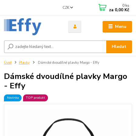
0
ks
CZK
za
0,00 Kč
Menu
Hledat
Úvod
Plavky
Dámské dvoudílné plavky Margo - Effy
Dámské dvoudílné plavky Margo
- Effy
Novinka
TOP produkt