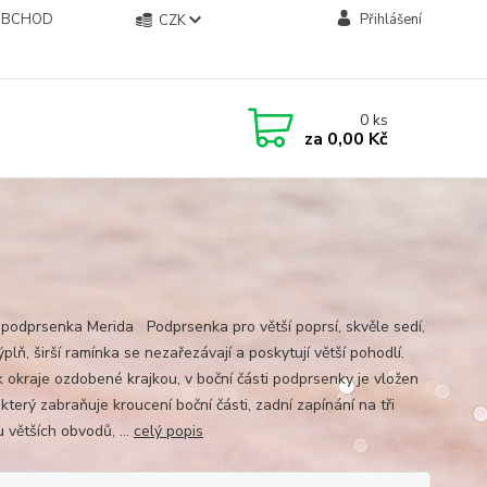
OBCHOD
Přihlášení
CZK
0
ks
za
0,00 Kč
 podprsenka Merida Podprsenka pro větší poprsí, skvěle sedí,
ýplň, širší ramínka se nezařezávají a poskytují větší pohodlí.
k okraje ozdobené krajkou, v boční části podprsenky je vložen
který zabraňuje kroucení boční části, zadní zapínání na tři
 větších obvodů, ...
celý popis