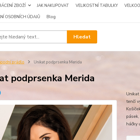
ÁCENÍ ZBOŽÍ
JAK NAKUPOVAT
VELIKOSTNÍ TABULKY
VELKO
NÍ OSOBNÍCH ÚDAJŮ
Blog
Hledat
podní prádlo
Unikat podprsenka Merida
at podprsenka Merida
Unikat
tenčí v
Košíče
pásek, 
háčky u