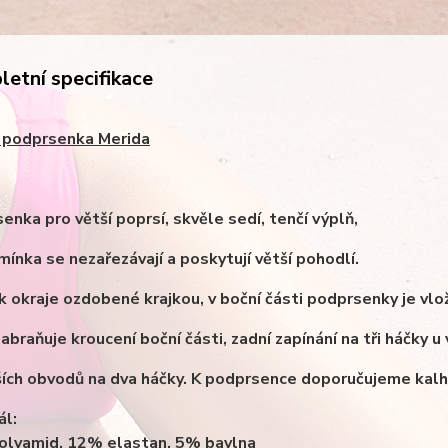
etní specifikace
 podprsenka Merida
enka pro větší poprsí, skvěle sedí, tenčí výplň,
amínka se nezařezávají a poskytují větší pohodlí.
k okraje ozdobené krajkou, v boční části podprsenky je vlo
abraňuje kroucení boční části, zadní zapínání na tři háčky u
ích obvodů na dva háčky. K podprsence doporučujeme kalh
ál:
lyamid, 12% elastan, 5% bavlna