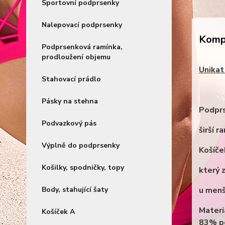
Sportovní podprsenky
Nalepovací podprsenky
Kompl
Podprsenková ramínka,
prodloužení objemu
Unikat
Stahovací prádlo
Pásky na stehna
Podprs
Podvazkový pás
širší r
Výplně do podprsenky
Košíče
Košilky, spodničky, topy
který z
u menš
Body, stahující šaty
Materi
Košíček A
83% po