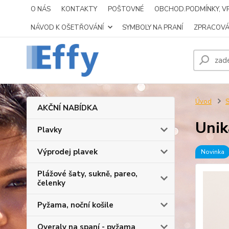
O NÁS
KONTAKTY
POŠTOVNÉ
OBCHOD.PODMÍNKY, VR
NÁVOD K OŠETŘOVÁNÍ
SYMBOLY NA PRANÍ
ZPRACOVÁ
Úvod
S
AKČNÍ NABÍDKA
Unik
Plavky
Výprodej plavek
Novinka
Plážové šaty, sukně, pareo,
čelenky
Pyžama, noční košile
Overaly na spaní - pyžama