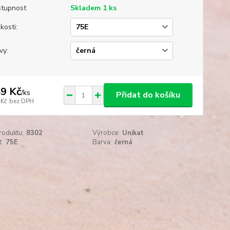
tupnost
Skladem 1 ks
kosti:
vy:
9 Kč
/
ks
Přidat do košíku
 Kč
bez DPH
roduktu:
8302
Výrobce:
Unikat
t:
75E
Barva:
černá