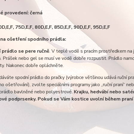
é provedení: černá
0D,E,F, 75D,E,F, 80D,E,F, 85D,E,F, 90D,E,F, 95D,E,F
na ošetření spodního prádla:
 prádlo se pere ručně
. V teplé vodě s pracím prostředkem na j
h. Prášek nebo gel se musí ve vodě dobře rozpustit. Prádlo nam
ty. Nakonec dobře opláchněte.
áváte spodní prádlo do pračky (výrobce většinou udává ruční pr
o ošetřování), zvolte speciálními programy jako „ruční praní“ n
 prádlo bavlněné nebo polyestrové.
Krajku, hedvábí nebo satén
ové podprsenky. Pokud se Vám kostice uvolní během praní 