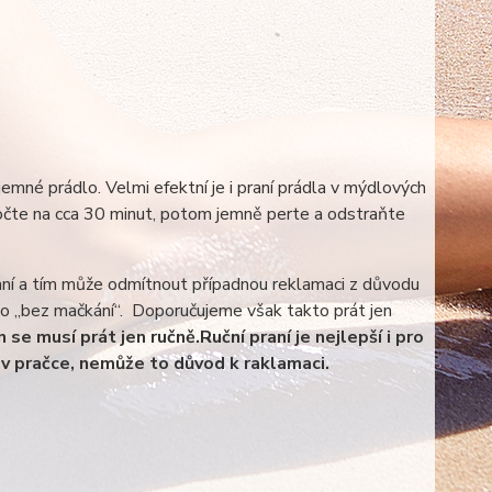
emné prádlo. Velmi efektní je i praní prádla v mýdlových
očte na cca 30 minut, potom jemně perte a odstraňte
aní a tím může odmítnout případnou reklamaci z důvodu
ebo „bez mačkání“. Doporučujeme však takto prát jen
 se musí prát jen ručně.
Ruční praní je nejlepší i pro
v pračce, nemůže to důvod k raklamaci.