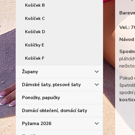
Košíček B
Barevn
Košíček C
Vel.: 7
Košíček D
Návod 
Košíčky E
Spodní
plátcíc
Košíček F
nečisto
Župany
Pokud d
Dámské šaty, plesové šaty
špatnéh
spodní
Ponožky, papučky
kostic
Domácí oblečení, domácí šaty
Pyžama 2026