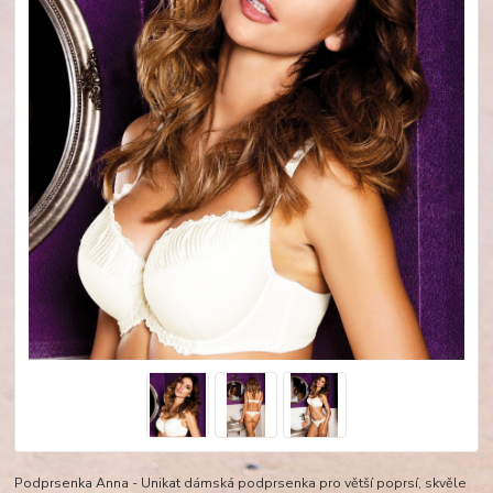
Podprsenka Anna - Unikat dámská podprsenka pro větší poprsí, skvěle