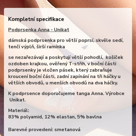
Kompletní specifikace
Podprsenka Anna - Unikat
dámská podprsenka pro větší poprsí, skvěle sedí,
tenčí výplň, širší ramínka
se nezařezávají a poskytují větší pohodlí, košíček
ozdoben krajkou, ověřený T-střih,
v boční části
podprsenky je vložen pásek, který zabraňuje
kroucení boční části,
zadní zapínání na tři háčky u
větších obvodů, u menších obvodů na dva háčky.
K podprsence doporučujeme tanga Anna. Výrobce
Unikat.
Materiál:
83% polyamid, 12% elastan, 5% bavlna
Barevné provedení: smetanová