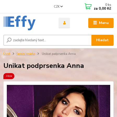
0
ks
CZK
za
0,00 Kč
Menu
Hledat
Úvod
Spodní prádlo
Unikat podprsenka Anna
Unikat podprsenka Anna
Akce