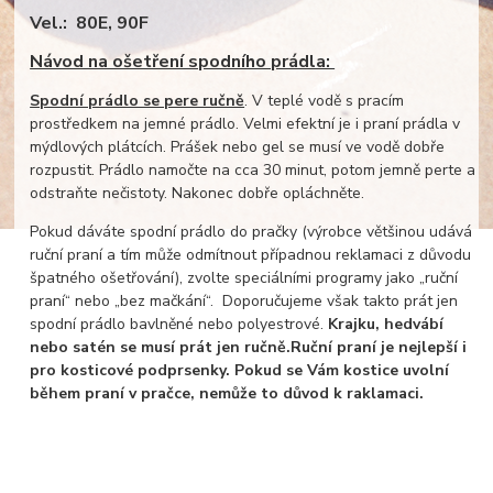
Vel.: 80E, 90F
Návod na ošetření spodního prádla:
Spodní prádlo se pere ručně
. V teplé vodě s pracím
prostředkem na jemné prádlo. Velmi efektní je i praní prádla v
mýdlových plátcích. Prášek nebo gel se musí ve vodě dobře
rozpustit. Prádlo namočte na cca 30 minut, potom jemně perte a
odstraňte nečistoty. Nakonec dobře opláchněte.
Pokud dáváte spodní prádlo do pračky (výrobce většinou udává
ruční praní a tím může odmítnout případnou reklamaci z důvodu
špatného ošetřování), zvolte speciálními programy jako „ruční
praní“ nebo „bez mačkání“. Doporučujeme však takto prát jen
spodní prádlo bavlněné nebo polyestrové.
Krajku, hedvábí
nebo satén se musí prát jen ručně.
Ruční praní je nejlepší i
pro kosticové podprsenky. Pokud se Vám kostice uvolní
během praní v pračce, nemůže to důvod k raklamaci.