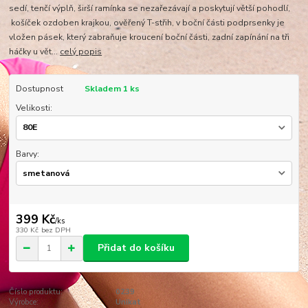
sedí, tenčí výplň, širší ramínka se nezařezávají a poskytují větší pohodlí,
košíček ozdoben krajkou, ověřený T-střih, v boční části podprsenky je
vložen pásek, který zabraňuje kroucení boční části, zadní zapínání na tři
háčky u vět...
celý popis
Dostupnost
Skladem 1 ks
Velikosti:
Barvy:
399 Kč
/
ks
330 Kč
bez DPH
Přidat do košíku
Číslo produktu:
0239
Výrobce:
Unikat