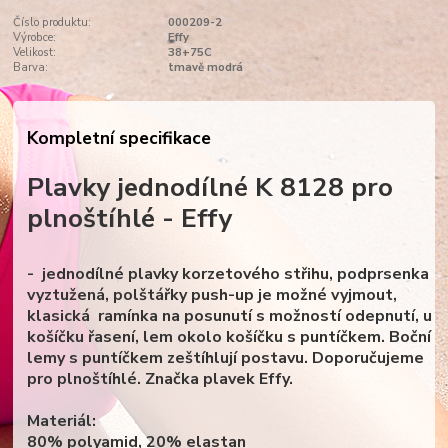
Číslo produktu:
000209-2
Výrobce:
Effy
Velikost:
38+75C
Barva:
tmavě modrá
Kompletní specifikace
Plavky jednodílné K 8128 pro
plnoštíhlé - Effy
- jednodílné plavky korzetového střihu, podprsenka
vyztužená, polštářky push-up je možné vyjmout,
klasická ramínka na posunutí s možností odepnutí, u
košíčku řasení, lem okolo košíčku s puntíčkem. Boční
lemy s puntíčkem zeštíhlují postavu. Doporučujeme
pro plnoštíhlé. Značka plavek Effy.
Materiál:
80% polyamid, 20% elastan