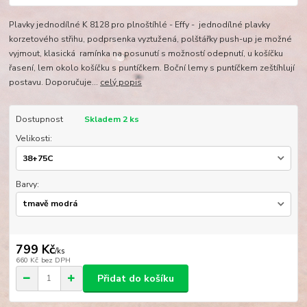
Plavky jednodílné K 8128 pro plnoštíhlé - Effy - jednodílné plavky
korzetového střihu, podprsenka vyztužená, polštářky push-up je možné
vyjmout, klasická ramínka na posunutí s možností odepnutí, u košíčku
řasení, lem okolo košíčku s puntíčkem. Boční lemy s puntíčkem zeštíhlují
postavu. Doporučuje...
celý popis
Dostupnost
Skladem 2 ks
Velikosti:
Barvy:
799 Kč
/
ks
660 Kč
bez DPH
Přidat do košíku