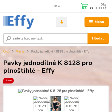
0
ks
CZK
za
0,00 Kč
Menu
Hledat
Úvod
Plavky
Pavky jednodílné K 8128 pro plnoštíhlé - Effy
Pavky jednodílné K 8128 pro
plnoštíhlé - Effy
Akce