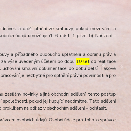
ednávek a další plnění ze smlouvy, pokud mezi vámi a
obních údajů umožňuje čl. 6 odst. 1 písm. b) Nařízení –
ouvy a případného budoucího uplatnění a obranu práv a
ů je za výše uvedeným účelem po dobu
10 let
od realizace
dpis uchování smluvní dokumentace po dobu delší. Takové
 zpracování je nezbytné pro splnění právní povinnosti a pro
u zasílány novinky a jiná obchodní sdělení, tento postup
 společnosti, pokud jej kupující neodmítne. Tato sdělení
 proklikem na odkaz v obchodním sdělení – odhlásit.
rávcem osobních údajů. Osobní údaje pro tohoto správce