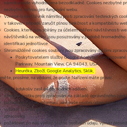
námitka bude vyhodnocena bezodkladně. Cookies nezbytné p
nezbytně nutnou pro fungování webu.
Vznese-li návštěvník námitku proti zpracování technických co
v takovém případě zaručit plnou funkčnost a kompatibilitu we
Cookies, které jsou sbírány za účelem měření návštěvnosti webu
návštěvníků na webu, jsou posuzovány v podobě hromadného 
identifikaci jednotlivce.
Shromážděné cookies soubory jsou zpracovány dalšími zpracov
Poskytovatelem služby Google Analytics, provozované 
Parkway, Mountain View, CA 94043, USA
Heuréka, Zboží, Google Analytics, Sklik,
měte, prosíme, na vědomí, že podle Nařízení máte právo:
zrušit kdykoliv zasílání obchodních sdělení,
vznést námitku proti zpracování na základě oprávněného zájmu
požadovat po nás informaci, jaké vaše osobní údaje zpracováv
vyžádat si u nás přístup k těmto údajům a tyto nechat aktual
zpracování,
požadovat po nás výmaz těchto osobních údajů, výmaz proved