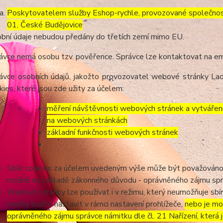
Poskytovatelem služby Eshop-rychle, provozované společnost
01, České Budějovice
bní údaje nebudou předány do třetích zemí mimo EU.
ávce nemá osobu tzv. pověřence. Správce lze kontaktovat na e
ávce osobních údajů, jakožto provozovatel webové stránky Lad
kies, které jsou zde užity za účelem:
měření návštěvnosti webových stránek a vytváření s
na webových stránkách
základní funkčnosti webových stránek
Sběr cookies za účelem uvedeným výše může být považováno z
možné na základě zákonného důvodu - oprávněného zájmu správc
Webové stránky lze používat i v režimu, který neumožňuje sbír
možný buďto nastavit v rámci nastavení prohlížeče,
nebo je mo
oprávněného zájmu správce námitku dle čl. 21 Nařízení, která 