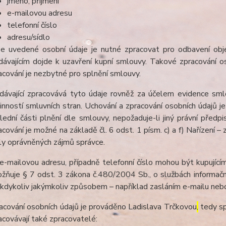
jméno, příjmení
e-mailovou adresu
telefonní číslo
adresu/sídlo
e uvedené osobní údaje je nutné zpracovat pro odbavení obj
dávajícím dojde k uzavření kupní smlouvy. Takové zpracování os
acování je nezbytné pro splnění smlouvy.
dávající zpracovává tyto údaje rovněž za účelem evidence sml
inností smluvních stran. Uchování a zpracování osobních údaj
lední části plnění dle smlouvy, nepožaduje-li jiný právní pře
acování je možné na základě čl. 6 odst. 1 písm. c) a f) Nařízení –
ly oprávněných zájmů správce.
e-mailovou adresu, případně telefonní číslo mohou být kupujícím
žňuje § 7 odst. 3 zákona č.480/2004 Sb., o službách informační
 kdykoliv jakýmkoliv způsobem – například zasláním e-mailu nebo
acování osobních údajů je prováděno Ladislava Trčkovou
,
tedy sp
acovávají také zpracovatelé: