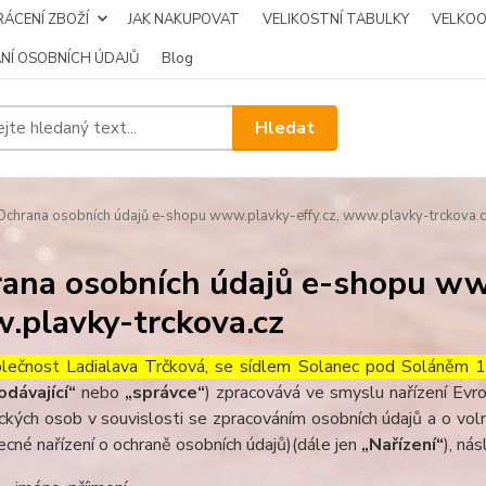
ÁCENÍ ZBOŽÍ
JAK NAKUPOVAT
VELIKOSTNÍ TABULKY
VELKO
NÍ OSOBNÍCH ÚDAJŮ
Blog
Hledat
chrana osobních údajů e-shopu www.plavky-effy.cz, www.plavky-trckova.
ana osobních údajů e-shopu www
plavky-trckova.cz
lečnost Ladialava Trčková, se sídlem Solanec pod Soláněm
odávající“
nebo
„správce“
) zpracovává ve smyslu nařízení Ev
ických osob v souvislosti se zpracováním osobních údajů a o v
ecné nařízení o ochraně osobních údajů)(dále jen
„Nařízení“
), nás