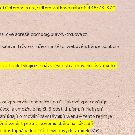
í Golemos s.r.o., sídlem Zátkovo nábřeží 448/73, 370
mailové adrese obchod@plavky-trckova.cz
isalava Trčková, užívá na této webové stránce soubory
tatistik týkající se návštěvnosti a chování návštěvníků
a zpracování osobních údajů. Takové zpracování je
e, a umožňuje ho čl. 6 odst. 1 písm. f) Nařízení.
ání údajů o chování návštěvníků webu – tento režim je
žné vznést proti takovému sběru na základě
je dostupná v dolní části webových stránek
. Vaše