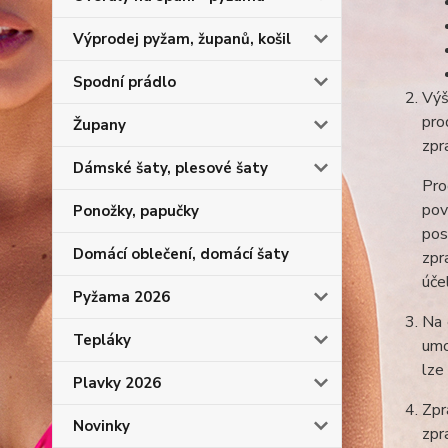
Výprodej pyžam, županů, košil
Spodní prádlo
Výš
pro
Župany
zpr
Dámské šaty, plesové šaty
Pro
pov
Ponožky, papučky
pos
Domácí oblečení, domácí šaty
zpr
úče
Pyžama 2026
Na 
Tepláky
umo
lze
Plavky 2026
Zpr
Novinky
zpr