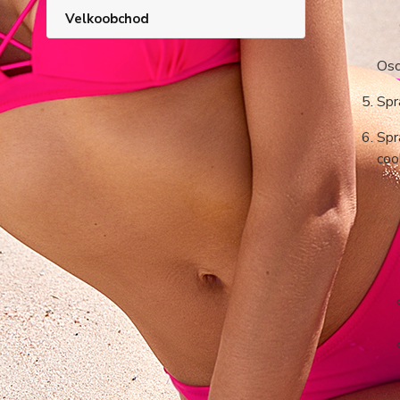
Velkoobchod
Oso
Spr
Spr
coo