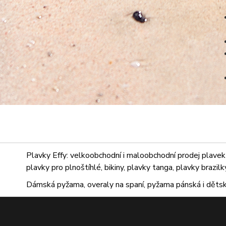
Plavky Effy: velkoobchodní i maloobchodní prodej plavek 
plavky pro plnoštíhlé, bikiny, plavky tanga, plavky brazil
Dámská pyžama, overaly na spaní, pyžama pánská i dětsk