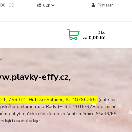
OBCHOD
Přihlášení
CZK
0
ks
za
0,00 Kč
cz
.plavky-effy.cz,
 121, 756 62 Hutisko-Solanec, IČ 48796395,
(dále jen
ropského parlamentu a Rady (EU) č. 2016/679 o ochraně
olném pohybu těchto údajů a o zrušení směrnice 95/46/ES
ledující osobní údaje: