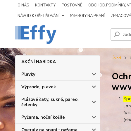
O NÁS
KONTAKTY
POŠTOVNÉ
OBCHOD.PODMÍNKY, VR
NÁVOD K OŠETŘOVÁNÍ
SYMBOLY NA PRANÍ
ZPRACOVÁ
Úvod
O
AKČNÍ NABÍDKA
Ochr
Plavky
www.
Výprodej plavek
Spo
Plážové šaty, sukně, pareo,
čelenky
„pr
fyz
Pyžama, noční košile
(ob
Overaly na spaní - pyžama