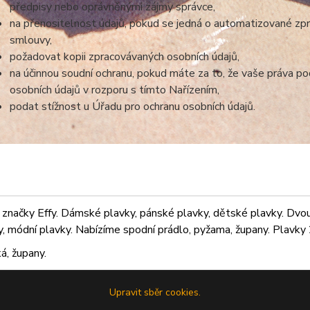
předpisy nebo oprávněnými zájmy správce,
na přenositelnost údajů, pokud se jedná o automatizované zp
smlouvy,
požadovat kopii zpracovávaných osobních údajů,
na účinnou soudní ochranu, pokud máte za to, že vaše práva po
osobních údajů v rozporu s tímto Nařízením,
podat stížnost u Úřadu pro ochranu osobních údajů.
značky Effy. Dámské plavky, pánské plavky, dětské plavky. Dvoudí
ky, módní plavky. Nabízíme spodní prádlo, pyžama, župany. Plavky 2
á, župany.
Upravit sběr cookies.