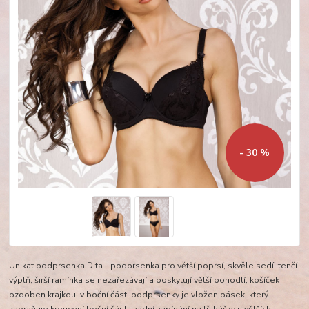
- 30 %
Unikat podprsenka Dita - podprsenka pro větší poprsí, skvěle sedí, tenčí
výplň, širší ramínka se nezařezávají a poskytují větší pohodlí, košíček
ozdoben krajkou, v boční části podprsenky je vložen pásek, který
zabraňuje kroucení boční části, zadní zapínání na tři háčky u větších