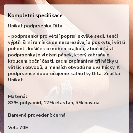
Kompletní specifikace
Unikat podprsenka Dita
- podprsenka pro větší poprsí, skvěle sedí, tenčí
výplň, širší ramínka se nezařezávají a poskytují větší
pohodlí, košíček ozdoben krajkou, v boční části
podprsenky je vložen pásek, který zabraňuje
kroucení boční části, zadní zapínání na tři háčky u
větších obvodů, u menších obvodů na dva háčky. K
podprsence doporučujeme kalhotky Dita. Značka
Unikat.
Materiál:
83% polyamid, 12% elastan, 5% bavlna
Barevné provedení: černá
Vel.: 70E