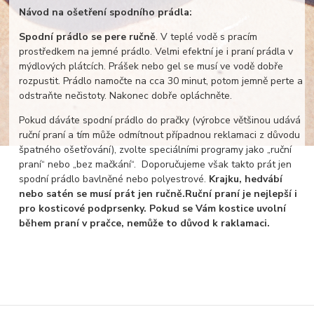
Návod na ošetření spodního prádla:
Spodní prádlo se pere ručně
. V teplé vodě s pracím
prostředkem na jemné prádlo. Velmi efektní je i praní prádla v
mýdlových plátcích. Prášek nebo gel se musí ve vodě dobře
rozpustit. Prádlo namočte na cca 30 minut, potom jemně perte a
odstraňte nečistoty. Nakonec dobře opláchněte.
Pokud dáváte spodní prádlo do pračky (výrobce většinou udává
ruční praní a tím může odmítnout případnou reklamaci z důvodu
špatného ošetřování), zvolte speciálními programy jako „ruční
praní“ nebo „bez mačkání“. Doporučujeme však takto prát jen
spodní prádlo bavlněné nebo polyestrové.
Krajku, hedvábí
nebo satén se musí prát jen ručně.
Ruční praní je nejlepší i
pro kosticové podprsenky. Pokud se Vám kostice uvolní
během praní v pračce, nemůže to důvod k raklamaci.