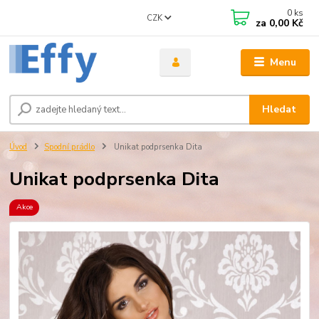
0
ks
CZK
za
0,00 Kč
Menu
Hledat
Úvod
Spodní prádlo
Unikat podprsenka Dita
Unikat podprsenka Dita
Akce